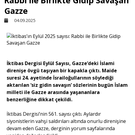
Rabbi ile Birlikte Gidip Savaşan
Gazze
Sivil Toplum
04.09.2025
Kültür - Sanat
Ekonomi
İktibas Dergisi Eylül Sayısı, Gazze’deki İslami
direnişe övgü taşıyan bir kapakla çıktı. Maide
Dünya
suresi 24. ayetinde İsrailoğullarının söylediği
aktarılan ‘siz gidin savaşın’ sözlerinin bugün İslam
milleti ile Gazze arasında yaşananlara
Yorum - Analiz
benzerliğine dikkat çekildi.
Söyleşi
İktibas Dergisi’nin 561. sayısı çıktı. Aylardır
siyonistlerin vahşi saldırıları altında onurlu direnişine
devam eden Gazze, derginin yorum sayfalarında
Yazı Dizisi