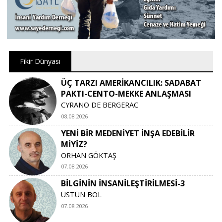
Fikir Dünyası
ÜÇ TARZI AMERİKANCILIK: SADABAT
PAKTI-CENTO-MEKKE ANLAŞMASI
CYRANO DE BERGERAC
08.08.2026
YENİ BİR MEDENİYET İNŞA EDEBİLİR
MİYİZ?
ORHAN GÖKTAŞ
07.08.2026
BİLGİNİN İNSANİLEŞTİRİLMESİ-3
ÜSTÜN BOL
07.08.2026