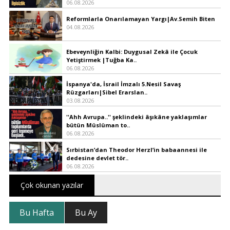
06.08.2026
Reformlarla Onarılamayan Yargı|Av.Semih Biten
04.08.2026
Ebeveynliğin Kalbi: Duygusal Zekâ ile Çocuk
Yetiştirmek |Tuğba Ka..
06.08.2026
İspanya'da, İsrail İmzalı 5.Nesil Savaş
Rüzgarları|Sibel Erarslan..
03.08.2026
''Ahh Avrupa..'' şeklindeki âşıkâne yaklaşımlar
bütün Müslüman to..
06.08.2026
Sırbistan’dan Theodor Herzl’in babaannesi ile
dedesine devlet tör..
06.08.2026
Çok okunan yazılar
Bu Hafta
Bu Ay