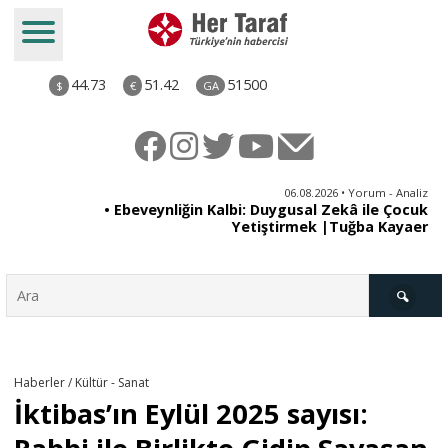
44.73
51.42
51500
$
€
GA
ya
06.08.2026 • Yorum - Analiz
rı
• Ebeveynliğin Kalbi: Duygusal Zekâ ile Çocuk
Yetiştirmek |Tuğba Kayaer
Türkiye
Haberler / Kültür - Sanat
İktibas’ın Eylül 2025 sayısı:
Derkenar