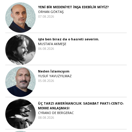
YENİ BİR MEDENİYET İNŞA EDEBİLİR MİYİZ?
ORHAN GÖKTAŞ
07.08.2026
işte ben biraz da o hasreti severim.
MUSTAFA AKMEŞE
06.08.2026
Neden İslamcıyım
YUSUF YAVUZYILMAZ
05.08.2026
ÜÇ TARZI AMERİKANCILIK: SADABAT PAKTI-CENTO-
MEKKE ANLAŞMASI
CYRANO DE BERGERAC
08.08.2026