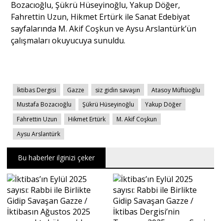
Bozacıoğlu, Şükrü Hüseyinoğlu, Yakup Döğer,
Fahrettin Uzun, Hikmet Ertürk ile Sanat Edebiyat
sayfalarında M. Akif Coşkun ve Aysu Arslantürk’ün
çalışmaları okuyucuya sunuldu.
İktibas Dergisi
Gazze
siz gidin savaşın
Atasoy Müftüoğlu
Mustafa Bozacıoğlu
Şükrü Hüseyinoğlu
Yakup Döğer
Fahrettin Uzun
Hikmet Ertürk
M. Akif Coşkun
Aysu Arslantürk
Bu haberler ilginizi çeker