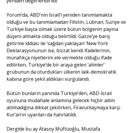
yeniden değerlendirildi.
Yorum’da, ABD’nin İsrail’i yeniden tanımlamakta
Portre
olduğu ve bu tanımlamadan Filistin, Lübnan, Suriye ve
Türkiye başta olmak üzere bütün bölgenin payına
düşeni almakta olduğu belirtildi. Gazze’ye barış
Yazarlar
getirme iddiası ile ‘sağdan yaklaşan’ New York
Deklarasyonunun ise, bizzat kendi ifadelerinin,
münafıkça niyetlerini ele vermekte olduğu ifade
edilirken, Türkiye’de bir araya gelen ‘alimler’
grubunun da oturdukları ülkenin laik-demokratik
Eğitim
kabına göre şekil aldıkları vurgulandı.
Dosya Haber
Bütün bunların yanında Türkiye’den, ABD-İsrail
Ankara Analiz
oyununa müdahale anlamına gelecek hiçbir adım
atılmadığına dikkat çekilirken, Firavunlaşmaya karşı
Sağlık
Kur’an’ın uyarıları da hatırlatıldı.
Dergide bu ay Atasoy Müftüoğlu, Mustafa