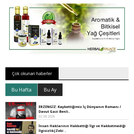
Çok okunan haberler
Bu Hafta
Bu Ay
ERZENGİZ: Kaybettiğimiz İç Dünyanın Romanı /
Davut Gazi Benli..
02.08.2026
İnsan Haklarının Hakkettiği İlgi ve Hakketmediği
İlgisizlik|Zeki ..