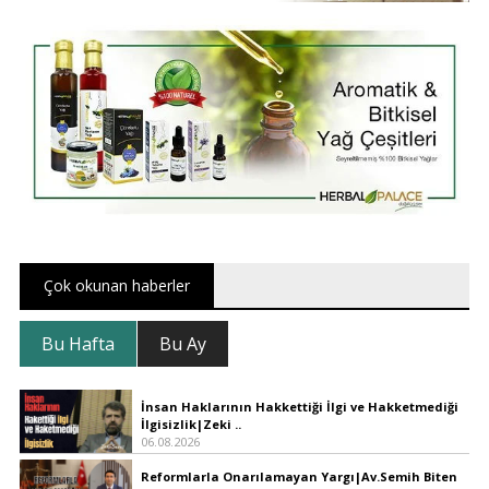
Çok okunan haberler
Bu Hafta
Bu Ay
İnsan Haklarının Hakkettiği İlgi ve Hakketmediği
İlgisizlik|Zeki ..
06.08.2026
Reformlarla Onarılamayan Yargı|Av.Semih Biten