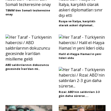
TBMM'den Somali tezkeresine
Portre
onay
Rusya ve İtalya, karşılıklı
olarak askeri diplomat..
Yazarlar
Halil el-Hayya Hamas'ın yeni
lideri oldu
Eğitim
ABD saldırılarının dokuzuncu
gecesinde İran’dan mi..
Dosya Haber
Ankara Analiz
Rızai: ABD'nin saldırıları 2-3
Sağlık
gün daha sürerse.....