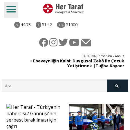
44.73
51.42
51500
$
€
GA
ya
06.08.2026 • Yorum - Analiz
rı
• Ebeveynliğin Kalbi: Duygusal Zekâ ile Çocuk
Yetiştirmek |Tuğba Kayaer
Türkiye
Derkenar