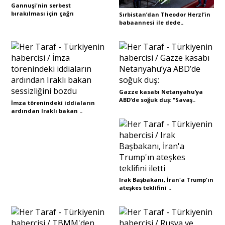
Gannuşi'nin serbest
bırakılması için çağrı
Sırbistan’dan Theodor Herzl’in
babaannesi ile dede..
Sivil Toplum
Kültür - Sanat
Ekonomi
Gazze kasabı Netanyahu’ya
ABD’de soğuk duş: "Savaş..
İmza törenindeki iddiaların
ardından Iraklı bakan ..
Dünya
Yorum - Analiz
Irak Başbakanı, İran'a Trump'ın
Söyleşi
ateşkes teklifini ..
Yazı Dizisi