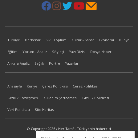
Türkiye
Derkenar
Sivil Toplum
Kültür - Sanat
Ekonomi
Dünya
Eğitim
Yorum - Analiz
Söyleşi
Yazı Dizisi
Dosya Haber
Ankara Analiz
Sağlık
Portre
Yazarlar
Anasayfa
Künye
Çerez Politikası
Çerez Politikası
Gizlilik Sözleşmesi
Kullanım Şartnamesi
Gizlilik Politikası
Veri Politikası
Site Haritası
© Copyright 2026 / Her Taraf - Türkiyenin habercisi