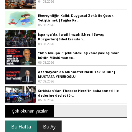
04.08.2026
Ebeveynliğin Kalbi: Duygusal Zekâ ile Çocuk
Yetiştirmek |Tuğba Ka..
06.08.2026
İspanya'da, İsrail İmzalı 5.Nesil Savaş
Rüzgarları|Sibel Erarslan..
03.08.2026
''Ahh Avrupa..'' şeklindeki âşıkâne yaklaşımlar
bütün Müslüman to..
06.08.2026
Azerbaycan’da Muhalefet Nasıl Yok Edildi? |
MUSTAFA YENEROĞLU
07.08.2026
Sırbistan’dan Theodor Herzl’in babaannesi ile
dedesine devlet tör..
06.08.2026
Çok okunan yazılar
Bu Hafta
Bu Ay