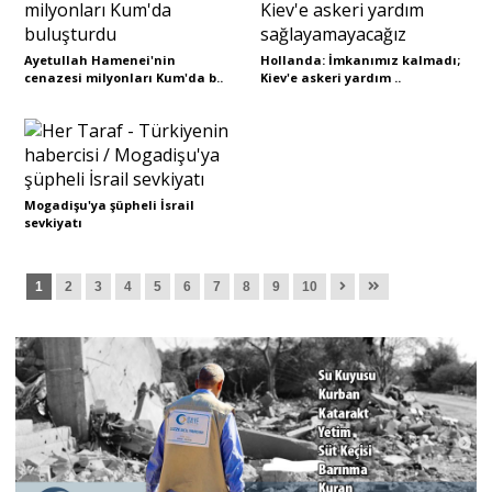
Ayetullah Hamenei'nin
Hollanda: İmkanımız kalmadı;
cenazesi milyonları Kum'da b..
Kiev'e askeri yardım ..
Mogadişu'ya şüpheli İsrail
sevkiyatı
1
2
3
4
5
6
7
8
9
10