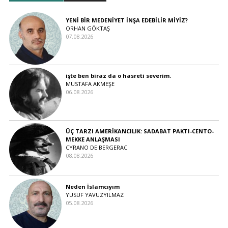
YENİ BİR MEDENİYET İNŞA EDEBİLİR MİYİZ?
ORHAN GÖKTAŞ
07.08.2026
işte ben biraz da o hasreti severim.
MUSTAFA AKMEŞE
06.08.2026
ÜÇ TARZI AMERİKANCILIK: SADABAT PAKTI-CENTO-
MEKKE ANLAŞMASI
CYRANO DE BERGERAC
08.08.2026
Neden İslamcıyım
YUSUF YAVUZYILMAZ
05.08.2026