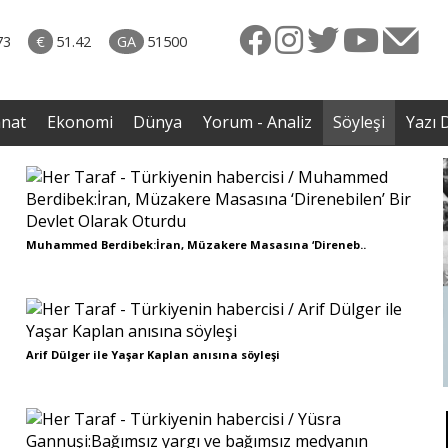
rkiye
ttı!
73
€
51.42
GA
51500
irdi
anat
Ekonomi
Dünya
Yorum - Analiz
Söyleşi
Yazı D
Muhammed Berdibek:İran, Müzakere Masasına ‘Direneb..
Arif Dülger ile Yaşar Kaplan anısına söyleşi