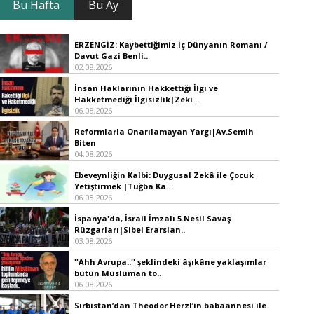
Bu Hafta
Bu Ay
ERZENGİZ: Kaybettiğimiz İç Dünyanın Romanı /
Davut Gazi Benli..
02.08.2026
İnsan Haklarının Hakkettiği İlgi ve
Hakketmediği İlgisizlik|Zeki ..
06.08.2026
Reformlarla Onarılamayan Yargı|Av.Semih
Biten
04.08.2026
Ebeveynliğin Kalbi: Duygusal Zekâ ile Çocuk
Yetiştirmek |Tuğba Ka..
06.08.2026
İspanya'da, İsrail İmzalı 5.Nesil Savaş
Rüzgarları|Sibel Erarslan..
03.08.2026
''Ahh Avrupa..'' şeklindeki âşıkâne yaklaşımlar
bütün Müslüman to..
06.08.2026
Sırbistan’dan Theodor Herzl’in babaannesi ile