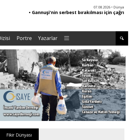
06.08.2026 • Yorum - Analiz
07.08.2026 • Dünya
• Ebeveynliğin Kalbi: Duygusal Zekâ ile Çocuk
• Gannuşi'nin serbest bırakılması için çağrı
• '
Yetiştirmek |Tuğba Kayaer
izisi
Portre
Yazarlar
Fikir Dünyası