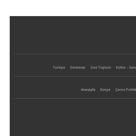
Türkiye
Derkenar
Sivil Toplum
Kültür - San
Anasayfa
Künye
Çerez Politik