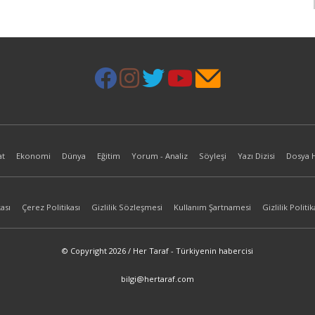
at
Ekonomi
Dünya
Eğitim
Yorum - Analiz
Söyleşi
Yazı Dizisi
Dosya 
ası
Çerez Politikası
Gizlilik Sözleşmesi
Kullanım Şartnamesi
Gizlilik Politik
© Copyright 2026 / Her Taraf - Türkiyenin habercisi
bilgi@hertaraf.com