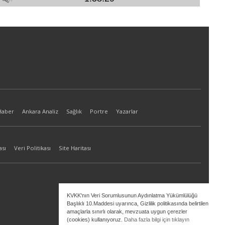
Haber
Ankara Analiz
Sağlık
Portre
Yazarlar
ası
Veri Politikası
Site Haritası
KVKK'nın Veri Sorumlusunun Aydınlatma Yükümlülüğü
Başlıklı 10.Maddesi uyarınca, Gizlilik politikasında belirtilen
amaçlarla sınırlı olarak, mevzuata uygun çerezler
(cookies) kullanıyoruz.
Daha fazla bilgi için tıklayın