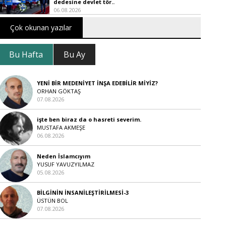
dedesine devlet tör..
06.08.2026
Çok okunan yazılar
Bu Hafta
Bu Ay
YENİ BİR MEDENİYET İNŞA EDEBİLİR MİYİZ?
ORHAN GÖKTAŞ
07.08.2026
işte ben biraz da o hasreti severim.
MUSTAFA AKMEŞE
06.08.2026
Neden İslamcıyım
YUSUF YAVUZYILMAZ
05.08.2026
BİLGİNİN İNSANİLEŞTİRİLMESİ-3
ÜSTÜN BOL
07.08.2026