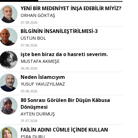
YENİ BİR MEDENİYET İNŞA EDEBİLİR MİYİZ?
ORHAN GÖKTAŞ
07.08.2026
BİLGİNİN İNSANİLEŞTİRİLMESİ-3
ÜSTÜN BOL
07.08.2026
işte ben biraz da o hasreti severim.
MUSTAFA AKMEŞE
06.08.2026
Neden İslamcıyım
YUSUF YAVUZYILMAZ
05.08.2026
80 Sonrası Görülen Bir Düşün Kâbusa
Dönüşmesi
AYTEN DURMUŞ
31.07.2026
FAİLİN ADINI CÜMLE İÇİNDE KULLAN
ESRA DURU