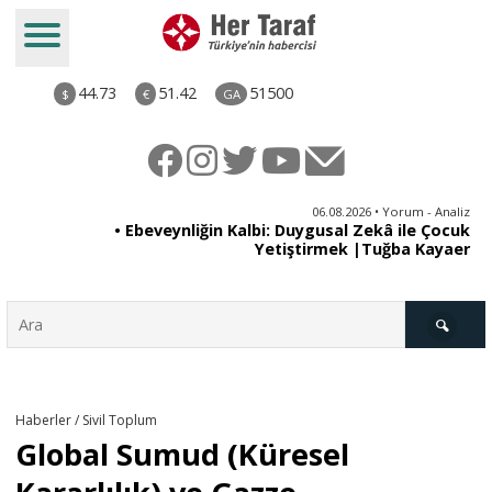
44.73
51.42
51500
$
€
GA
ya
06.08.2026 • Yorum - Analiz
rı
• Ebeveynliğin Kalbi: Duygusal Zekâ ile Çocuk
Yetiştirmek |Tuğba Kayaer
Türkiye
Haberler / Sivil Toplum
Global Sumud (Küresel
Derkenar