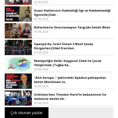
02.08.2026
İnsan Haklarının Hakkettiği İlgi ve Hakketmediği
İlgisizlik|Zeki ..
06.08.2026
Reformlarla Onarılamayan Yargı|Av.Semih Biten
04.08.2026
İspanya'da, İsrail İmzalı 5.Nesil Savaş
Rüzgarları|Sibel Erarslan..
03.08.2026
Ebeveynliğin Kalbi: Duygusal Zekâ ile Çocuk
Yetiştirmek |Tuğba Ka..
06.08.2026
''Ahh Avrupa..'' şeklindeki âşıkâne yaklaşımlar
bütün Müslüman to..
06.08.2026
Sırbistan’dan Theodor Herzl’in babaannesi ile
dedesine devlet tör..
06.08.2026
Çok okunan yazılar