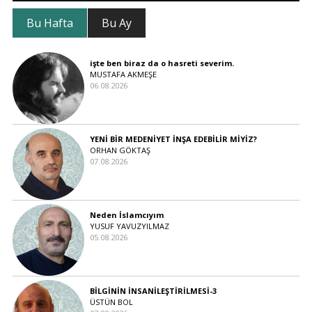
Bu Hafta
Bu Ay
işte ben biraz da o hasreti severim.
MUSTAFA AKMEŞE
06.08.2026
YENİ BİR MEDENİYET İNŞA EDEBİLİR MİYİZ?
ORHAN GÖKTAŞ
07.08.2026
Neden İslamcıyım
YUSUF YAVUZYILMAZ
05.08.2026
BİLGİNİN İNSANİLEŞTİRİLMESİ-3
ÜSTÜN BOL