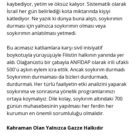
kaybediyor, yetim ve öksüz kalıyor. Sistematik olarak
İsrail her gün belirlediği kota miktarında kişiyi
Portre
katlediyor. Ne yazık ki dünya buna alıştı, soykırımın
durması için yalnızca soykırımın olması veya
soykırımın anlatılması yetmedi.
Yazarlar
Bu acımasız katliamlara karşı sivil inisiyatif
boykotuyla yürüyüşüyle Filistin halkının yanında yer
aldı. Olağanüstü bir çabayla ANFİDAP olarak irili ufaklı
500'ü aşkın eylem icra ettik. Ancak soykırım durmadı.
Eğitim
Soykırımın durmaması da bizleri durdurmadı,
durdurmalı. Her türlü faaliyetin etki analizini yaparak
Dosya Haber
soykırıma ve sonrasına yönelik programlarımızı
ortaya koymalıyız. Dile kolay, soykırım altındaki 700
Ankara Analiz
günün muhasebesinin yapılması her ferdin her
kurumun en önemli sorumluluğu olmalıdır.
Sağlık
Kahraman Olan Yalnızca Gazze Halkıdır