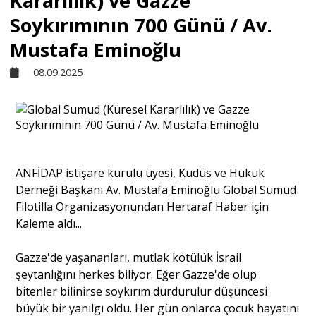
Kararlılık) ve Gazze
Soykırımının 700 Günü / Av.
Sivil Toplum
Mustafa Eminoğlu
08.09.2025
Kültür - Sanat
Ekonomi
ANFİDAP istişare kurulu üyesi, Kudüs ve Hukuk
Dünya
Derneği Başkanı Av. Mustafa Eminoğlu Global Sumud
Filotilla Organizasyonundan Hertaraf Haber için
Yorum - Analiz
Kaleme aldı...
Gazze'de yaşananları, mutlak kötülük İsrail
Söyleşi
şeytanlığını herkes biliyor. Eğer Gazze'de olup
bitenler bilinirse soykırım durdurulur düşüncesi
büyük bir yanılgı oldu. Her gün onlarca çocuk hayatını
Yazı Dizisi