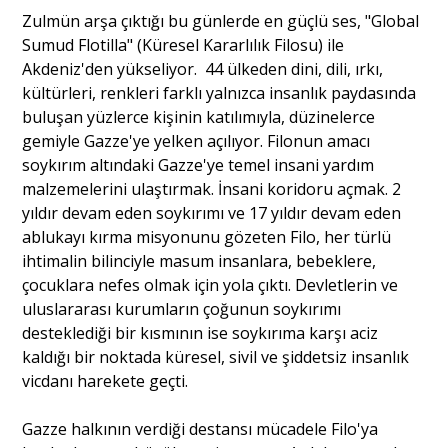
Zulmün arşa çıktığı bu günlerde en güçlü ses, "Global
Sumud Flotilla" (Küresel Kararlılık Filosu) ile
Akdeniz'den yükseliyor. 44 ülkeden dini, dili, ırkı,
kültürleri, renkleri farklı yalnızca insanlık paydasında
buluşan yüzlerce kişinin katılımıyla, düzinelerce
gemiyle Gazze'ye yelken açılıyor. Filonun amacı
soykırım altındaki Gazze'ye temel insani yardım
malzemelerini ulaştırmak. İnsani koridoru açmak. 2
yıldır devam eden soykırımı ve 17 yıldır devam eden
ablukayı kırma misyonunu gözeten Filo, her türlü
ihtimalin bilinciyle masum insanlara, bebeklere,
çocuklara nefes olmak için yola çıktı. Devletlerin ve
uluslararası kurumların çoğunun soykırımı
desteklediği bir kısmının ise soykırıma karşı aciz
kaldığı bir noktada küresel, sivil ve şiddetsiz insanlık
vicdanı harekete geçti.
Gazze halkının verdiği destansı mücadele Filo'ya