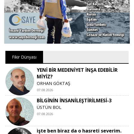
Fikir Dünyası
YENİ BİR MEDENİYET İNŞA EDEBİLİR
MİYİZ?
ORHAN GÖKTAŞ
07.08.2026
BİLGİNİN İNSANİLEŞTİRİLMESİ-3
ÜSTÜN BOL
07.08.2026
işte ben biraz da o hasreti severim.