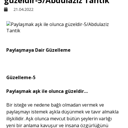
güzeldir-5/Abdulaziz Tantik
21.04.2022
Sivil Toplum
Kültür - Sanat
Paylaşmaya Dair Güzelleme
Ekonomi
Dünya
Güzelleme-5
Yorum - Analiz
Paylaşmak aşk ile olunca güzeldir…
Bir isteğe ve nedene bağlı olmadan vermek ve
Söyleşi
paylaşmayı istemek aşkla düşünmek ve tavır almakla
ilişkilidir. Aşk olunca mevcut bütün şeylerin varlığı
yeni bir anlama kavuşur ve insana özgürlüğünü
Yazı Dizisi