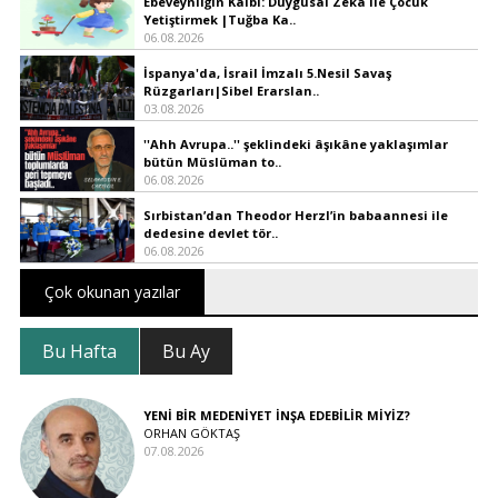
Ebeveynliğin Kalbi: Duygusal Zekâ ile Çocuk
Yetiştirmek |Tuğba Ka..
06.08.2026
İspanya'da, İsrail İmzalı 5.Nesil Savaş
Rüzgarları|Sibel Erarslan..
03.08.2026
''Ahh Avrupa..'' şeklindeki âşıkâne yaklaşımlar
bütün Müslüman to..
06.08.2026
Sırbistan’dan Theodor Herzl’in babaannesi ile
dedesine devlet tör..
06.08.2026
Çok okunan yazılar
Bu Hafta
Bu Ay
YENİ BİR MEDENİYET İNŞA EDEBİLİR MİYİZ?
ORHAN GÖKTAŞ
07.08.2026