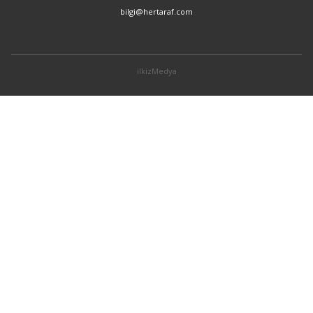
bilgi@hertaraf.com
ilkizMedya