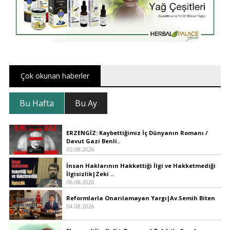
Çok okunan haberler
Bu Hafta
Bu Ay
ERZENGİZ: Kaybettiğimiz İç Dünyanın Romanı /
Davut Gazi Benli..
02.08.2026
İnsan Haklarının Hakkettiği İlgi ve Hakketmediği
İlgisizlik|Zeki ..
06.08.2026
Reformlarla Onarılamayan Yargı|Av.Semih Biten
04.08.2026