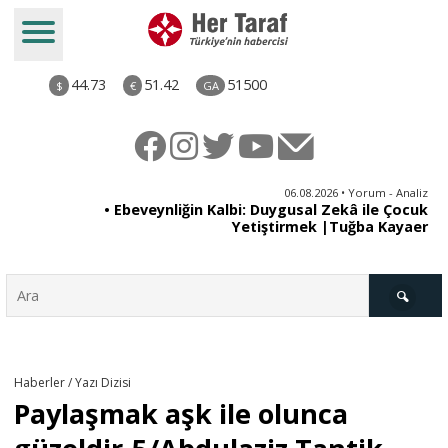
44.73
51.42
51500
$
€
GA
ya
06.08.2026 • Yorum - Analiz
rı
• Ebeveynliğin Kalbi: Duygusal Zekâ ile Çocuk
Yetiştirmek |Tuğba Kayaer
Türkiye
Haberler / Yazı Dizisi
Paylaşmak aşk ile olunca
Derkenar