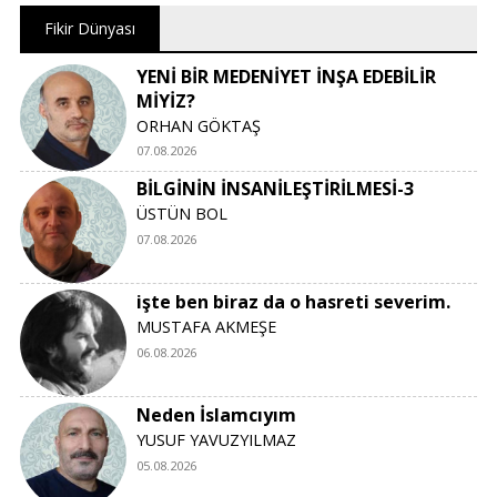
Fikir Dünyası
YENİ BİR MEDENİYET İNŞA EDEBİLİR
MİYİZ?
ORHAN GÖKTAŞ
07.08.2026
BİLGİNİN İNSANİLEŞTİRİLMESİ-3
ÜSTÜN BOL
07.08.2026
işte ben biraz da o hasreti severim.
MUSTAFA AKMEŞE
06.08.2026
Neden İslamcıyım
YUSUF YAVUZYILMAZ
05.08.2026