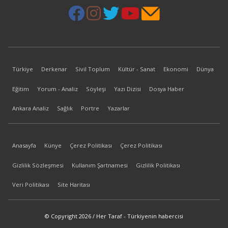
Türkiye
Derkenar
Sivil Toplum
Kültür - Sanat
Ekonomi
Dünya
Eğitim
Yorum - Analiz
Söyleşi
Yazı Dizisi
Dosya Haber
Ankara Analiz
Sağlık
Portre
Yazarlar
Anasayfa
Künye
Çerez Politikası
Çerez Politikası
Gizlilik Sözleşmesi
Kullanım Şartnamesi
Gizlilik Politikası
Veri Politikası
Site Haritası
© Copyright 2026 / Her Taraf - Türkiyenin habercisi