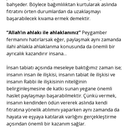
bahşeder. Böylece bağımlılıktan kurtularak aslında
fıtratını örten durumlardan da uzaklaşmayı
Portre
başarabilecek kıvama ermek demektir.
“Allah’ın ahlakı ile ahlaklanınız”
Peygamber
Yazarlar
fermanını hatırlarsak eğer, paylaşmak aynı zamanda
ilahi ahlakla ahlaklanma konusunda da önemli bir
ayrıcalık kazandırır insana…
İnsan tabiatı açısında meseleye baktığımız zaman ise;
Eğitim
insanın insan ile ilişkisi, insanın tabiat ile ilişkisi ve
insanın Rabbi ile ilişkisinin niteliğinin
Dosya Haber
belirginleşmesine de katkı sunan yegane önemli
haslet paylaşmayı başarabilmektir. Çünkü vermek,
Ankara Analiz
insanın kendinden ödün vererek aslında kendi
fıtratına yönelik atılımını yaparken aynı zamanda da
Sağlık
hayata ve eşyaya katılarak varlığını gerçekleştirme
açısından önemli bir kazanım sağlar.