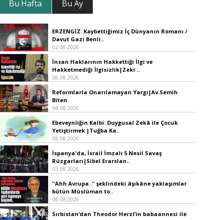
Bu Hafta
Bu Ay
ERZENGİZ: Kaybettiğimiz İç Dünyanın Romanı /
Davut Gazi Benli..
02.08.2026
İnsan Haklarının Hakkettiği İlgi ve
Hakketmediği İlgisizlik|Zeki ..
06.08.2026
Reformlarla Onarılamayan Yargı|Av.Semih
Biten
04.08.2026
Ebeveynliğin Kalbi: Duygusal Zekâ ile Çocuk
Yetiştirmek |Tuğba Ka..
06.08.2026
İspanya'da, İsrail İmzalı 5.Nesil Savaş
Rüzgarları|Sibel Erarslan..
03.08.2026
''Ahh Avrupa..'' şeklindeki âşıkâne yaklaşımlar
bütün Müslüman to..
06.08.2026
Sırbistan’dan Theodor Herzl’in babaannesi ile