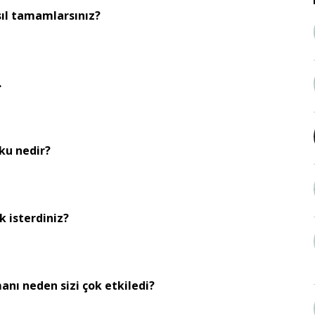
sıl tamamlarsınız?
…
oku nedir?
 isterdiniz?
anı neden sizi çok etkiledi?