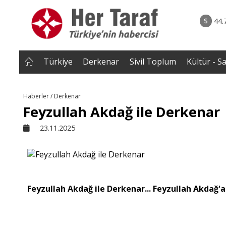
rum - Analiz
07.08.2026 • Tü
Edildi? |
• Türkiye, Pakistan ve Suudi Arabistan imzayı a
$
44.
NEROĞLU
Mekke Anlaşması yürürlüğe g
Türkiye
Derkenar
Sivil Toplum
Kültür - S
Haberler / Derkenar
Feyzullah Akdağ ile Derkenar
23.11.2025
Feyzullah Akdağ ile Derkenar... Feyzullah Akdağ'a