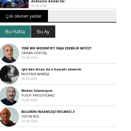
dedesine devlet tör..
06.08.2026
Çok okunan yazılar
Bu Hafta
Bu Ay
YENİ BİR MEDENİYET İNŞA EDEBİLİR MİYİZ?
ORHAN GÖKTAŞ
07.08.2026
işte ben biraz da o hasreti severim.
MUSTAFA AKMEŞE
06.08.2026
Neden İslamcıyım
YUSUF YAVUZYILMAZ
05.08.2026
BİLGİNİN İNSANİLEŞTİRİLMESİ-3
ÜSTÜN BOL
07.08.2026