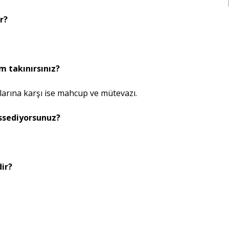
r?
um takınırsınız?
alarına karşı ise mahcup ve mütevazı.
issediyorsunuz?
dir?