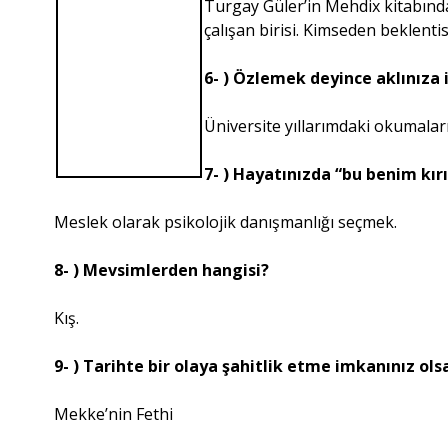
Turgay Güler’in Mehdix kitabınd
çalışan birisi. Kimseden beklentis
6- ) Özlemek deyince aklınıza 
Üniversite yıllarımdaki okumalar
7- ) Hayatınızda “bu benim kır
Meslek olarak psikolojik danışmanlığı seçmek.
8- ) Mevsimlerden hangisi?
Kış.
9- ) Tarihte bir olaya şahitlik etme imkanınız ols
Mekke’nin Fethi