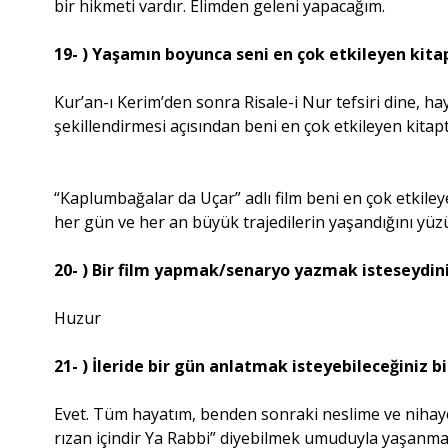
bir hikmeti vardır. Elimden geleni yapacağım.
19- ) Yaşamın boyunca seni en çok etkileyen kit
Kur’an-ı Kerim’den sonra Risale-i Nur tefsiri dine, ha
şekillendirmesi açısından beni en çok etkileyen kitapt
“Kaplumbağalar da Uçar” adlı film beni en çok etkil
her gün ve her an büyük trajedilerin yaşandığını yüz
20- ) Bir film yapmak/senaryo yazmak isteseydini
Huzur
21- ) İleride bir gün anlatmak isteyebileceğiniz b
Evet. Tüm hayatım, benden sonraki neslime ve niha
rızan içindir Ya Rabbi” diyebilmek umuduyla yaşanma