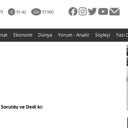
rkiye
07.08.2026 • Dünya
ttı!
• Gannuşi'nin serbest bırakılması için çağrı
73
€
51.42
GA
51500
irdi
anat
Ekonomi
Dünya
Yorum - Analiz
Söyleşi
Yazı D
 Soruldu ve Dedi ki: