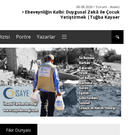
06.08.2026 • Yorum - Analiz
• Ebeveynliğin Kalbi: Duygusal Zekâ ile Çocuk
• '
Yetiştirmek |Tuğba Kayaer
izisi
Portre
Yazarlar
Fikir Dünyası