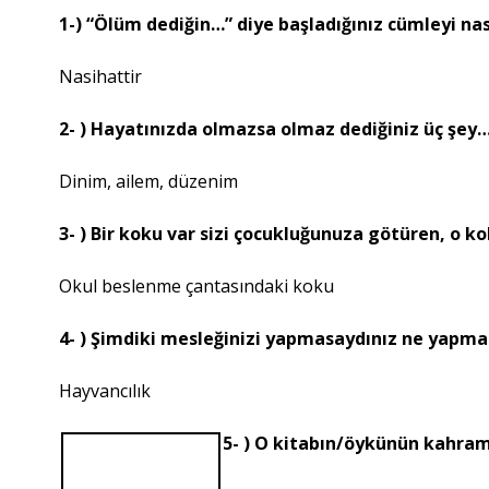
1-) “Ölüm dediğin…” diye başladığınız cümleyi na
Nasihattir
2- ) Hayatınızda olmazsa olmaz dediğiniz üç şey
Dinim, ailem, düzenim
3- ) Bir koku var sizi çocukluğunuza götüren, o k
Okul beslenme çantasındaki koku
4- ) Şimdiki mesleğinizi yapmasaydınız ne yapmak
Hayvancılık
5- ) O kitabın/öykünün kahram