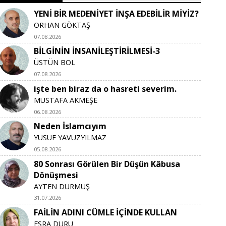
YENİ BİR MEDENİYET İNŞA EDEBİLİR MİYİZ?
ORHAN GÖKTAŞ
07.08.2026
BİLGİNİN İNSANİLEŞTİRİLMESİ-3
ÜSTÜN BOL
07.08.2026
işte ben biraz da o hasreti severim.
MUSTAFA AKMEŞE
06.08.2026
Neden İslamcıyım
YUSUF YAVUZYILMAZ
05.08.2026
80 Sonrası Görülen Bir Düşün Kâbusa
Dönüşmesi
AYTEN DURMUŞ
31.07.2026
FAİLİN ADINI CÜMLE İÇİNDE KULLAN
ESRA DURU