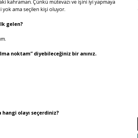
aki kahraman. Çünkü mütevazı ve işini iyi yapmaya
i yok ama seçilen kişi oluyor.
ilk gelen?
ım.
ılma noktam” diyebileceğiniz bir anınız.
a hangi olayı seçerdiniz?