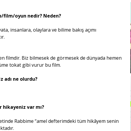
ap/film/oyun nedir? Neden?
yata, insanlara, olaylara ve bilime bakış açımı
ır.
eyen filmdir. Biz bilmesek de görmesek de dünyada hemen
üme tokat gibi vurur bu film.
z adı ne olurdu?
ir hikayeniz var mı?
yetinde Rabbime “amel defterimdeki tüm hikâyem senin
ktadır.