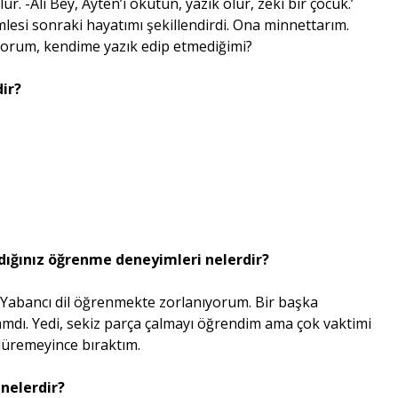
. -Ali Bey, Ayten’i okutun, yazık olur, zeki bir çocuk.’
mlesi sonraki hayatımı şekillendirdi. Ona minnettarım.
yorum, kendime yazık edip etmediğimi?
dir?
ndığınız öğrenme deneyimleri nelerdir?
abancı dil öğrenmekte zorlanıyorum. Bir başka
dı. Yedi, sekiz parça çalmayı öğrendim ama çok vaktimi
rdüremeyince bıraktım.
 nelerdir?