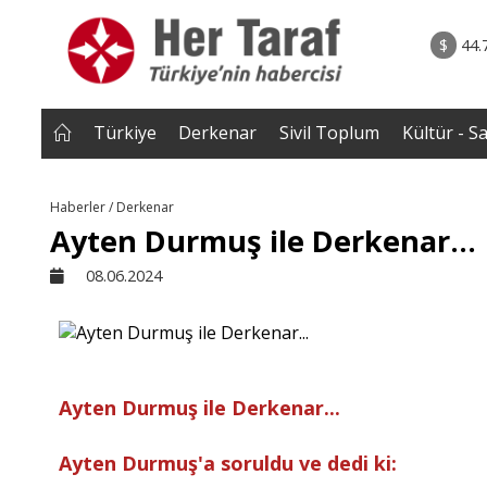
rum - Analiz
06.08.2026 • Yorum - A
ile Çocuk
• ''Ahh Avrupa..'' şeklindeki âşıkâne yaklaşımlar b
$
44.
a Kayaer
Müslüman toplumlarda geri tepm
başladı..|Selahaddin Eş Çakı
Türkiye
Derkenar
Sivil Toplum
Kültür - S
Haberler / Derkenar
Ayten Durmuş ile Derkenar...
08.06.2024
Ayten Durmuş ile Derkenar...
Ayten Durmuş'a soruldu ve dedi ki: