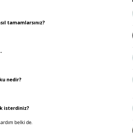
asıl tamamlarsınız?
…
oku nedir?
 isterdiniz?
rdım belki de.