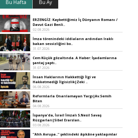
Bu Hafta
Bu Ay
ERZENGİZ: Kaybettiğimiz İç Dünyanın Romanı /
Davut Gazi Benli..
02.08.2026
İmza törenindeki iddiaların ardından Iraklı
bakan sessizliğini bo..
31.07.2026
Cem Küçük gözaltında. A Haber: İşadamlarına
şantaj yaptı..
31.07.2026
İnsan Haklarının Hakkettiği İlgi ve
Hakketmediği İlgisizlik|Zeki ..
06.08.2026
Reformlarla Onarılamayan Yargı|Av.Semih
Biten
04.08.2026
İspanya'da, İsrail İmzalı 5.Nesil Savaş
Rüzgarları|Sibel Erarslan..
03.08.2026
''Ahh Avrupa..'' şeklindeki âşıkâne yaklaşımlar