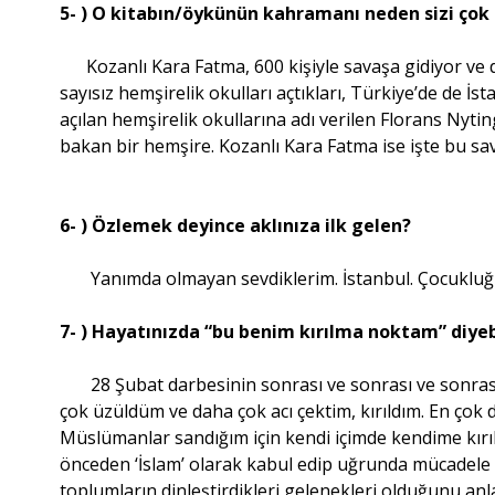
5- ) O kitabın/öykünün kahramanı neden sizi çok 
Kozanlı Kara Fatma, 600 kişiyle savaşa gidiyor ve d
sayısız hemşirelik okulları açtıkları, Türkiye’de de İ
açılan hemşirelik okullarına adı verilen Florans Nyti
bakan bir hemşire. Kozanlı Kara Fatma ise işte bu sava
6- ) Özlemek deyince aklınıza ilk gelen?
Yanımda olmayan sevdiklerim. İstanbul. Çocuklu
7- ) Hayatınızda “bu benim kırılma noktam” diyebi
28 Şubat darbesinin sonrası ve sonrası ve sonras
çok üzüldüm ve daha çok acı çektim, kırıldım. En çok da
Müslümanlar sandığım için kendi içimde kendime kırı
önceden ‘İslam’ olarak kabul edip uğrunda mücadel
toplumların dinleştirdikleri gelenekleri olduğunu anl