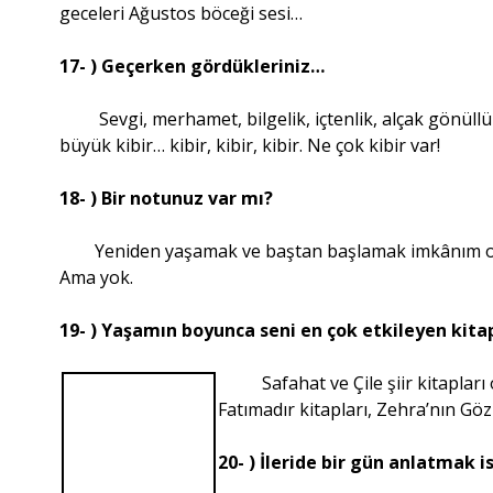
geceleri Ağustos böceği sesi…
17- ) Geçerken gördükleriniz…
Sevgi, merhamet, bilgelik, içtenlik, alçak gönüllülük
büyük kibir… kibir, kibir, kibir. Ne çok kibir var!
18- ) Bir notunuz var mı?
Yeniden yaşamak ve baştan başlamak imkânım olsa
Ama yok.
19- ) Yaşamın boyunca seni en çok etkileyen kit
Safahat ve Çile şiir kitaplar
Fatımadır kitapları, Zehra’nın Göz
20- ) İleride bir gün anlatmak i