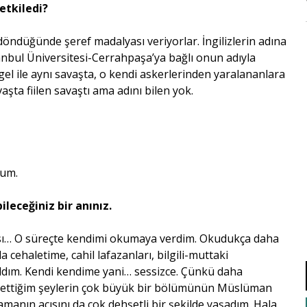
etkiledi?
öndüğünde şeref madalyası veriyorlar. İngilizlerin adına
stanbul Üniversitesi-Cerrahpaşa’ya bağlı onun adıyla
ngel ile aynı savaşta, o kendi askerlerinden yaralananlara
şta fiilen savaştı ama adını bilen yok.
ğum.
leceğiniz bir anınız.
ı… O süreçte kendimi okumaya verdim. Okudukça daha
 cehaletime, cahil lafazanları, bilgili-muttaki
ldım. Kendi kendime yani… sessizce. Çünkü daha
e ettiğim şeylerin çok büyük bir bölümünün Müslüman
amanın acısını da çok dehşetli bir şekilde yaşadım. Hala