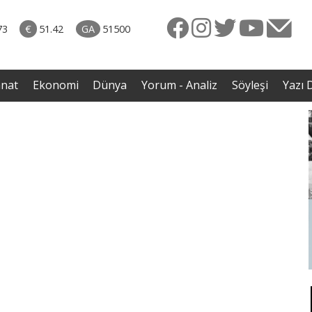
naliz
06.08.2026 • Yorum - Analiz
ütün
• İnsan Haklarının Hakkettiği İlgi ve Hakketmediği
73
€
51.42
GA
51500
eye
İlgisizlik|Zeki Savaş
rgil
anat
Ekonomi
Dünya
Yorum - Analiz
Söyleşi
Yazı D