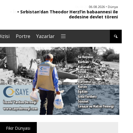
06.08.2026 • Dünya
• Sırbistan’dan Theodor Herzl’in babaannesi ile
dedesine devlet töreni
izisi
Portre
Yazarlar
Fikir Dünyası