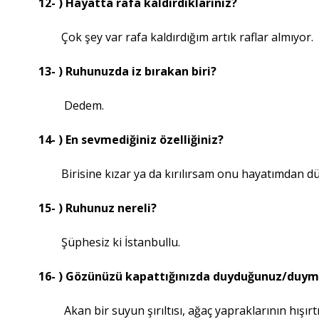
12- ) Hayatta rafa kaldırdıklarınız?
Çok şey var rafa kaldırdığım artık raflar almıyor.
13- ) Ruhunuzda iz bırakan biri?
Dedem.
14- ) En sevmediğiniz özelliğiniz?
Birisine kızar ya da kırılırsam onu hayatımdan dü
15- ) Ruhunuz nereli?
Şüphesiz ki İstanbullu.
16- ) Gözünüzü kapattığınızda duyduğunuz/duyma
Akan bir suyun şırıltısı, ağaç yapraklarının hışırtıs