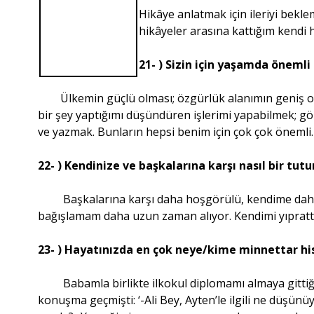
Hikâye anlatmak için ileriyi bekl
hikâyeler arasına kattığım kendi h
21- ) Sizin için yaşamda önemli 
Ülkemin güçlü olması; özgürlük alanımın geniş olmas
bir şey yaptığımı düşündüren işlerimi yapabilmek; g
ve yazmak. Bunların hepsi benim için çok çok önemli.
22- ) Kendinize ve başkalarına karşı nasıl bir tut
Başkalarına karşı daha hoşgörülü, kendime daha
bağışlamam daha uzun zaman alıyor. Kendimi yıprat
23- ) Hayatınızda en çok neye/kime minnettar h
Babamla birlikte ilkokul diplomamı almaya gittiğ
konuşma geçmişti: ‘-Ali Bey, Ayten’le ilgili ne düşü