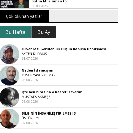
bütün Müslüman to..
06.08.2026
Çok okunan yazılar
Bu Hafta
Bu Ay
80 Sonrası Görülen Bir Düşün Kâbusa Dönüşmesi
AYTEN DURMUŞ
31.07.2026
Neden İslamcıyım
YUSUF YAVUZYILMAZ
05.08.2026
işte ben biraz da o hasreti severim.
MUSTAFA AKMEŞE
06.08.2026
BİLGİNİN İNSANİLEŞTİRİLMESİ-3
ÜSTÜN BOL
07.08.2026