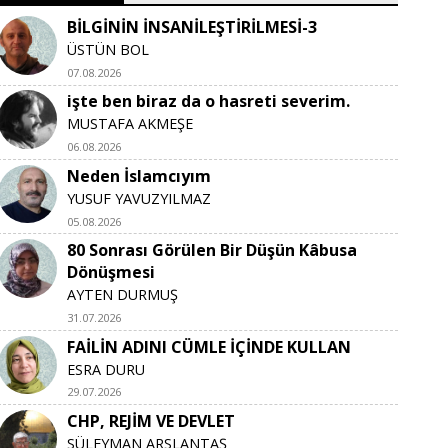
BİLGİNİN İNSANİLEŞTİRİLMESİ-3
ÜSTÜN BOL
07.08.2026
işte ben biraz da o hasreti severim.
MUSTAFA AKMEŞE
06.08.2026
Neden İslamcıyım
YUSUF YAVUZYILMAZ
05.08.2026
80 Sonrası Görülen Bir Düşün Kâbusa
Dönüşmesi
AYTEN DURMUŞ
31.07.2026
FAİLİN ADINI CÜMLE İÇİNDE KULLAN
ESRA DURU
29.07.2026
CHP, REJİM VE DEVLET
SÜLEYMAN ARSLANTAŞ