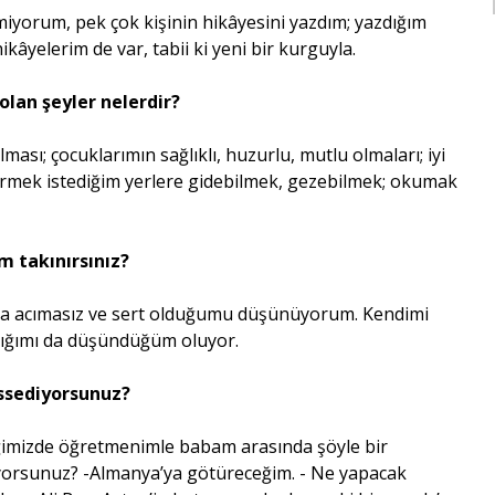
emiyorum, pek çok kişinin hikâyesini yazdım; yazdığım
ikâyelerim de var, tabii ki yeni bir kurguyla.
olan şeyler nelerdir?
ı; çocuklarımın sağlıklı, huzurlu, mutlu olmaları; iyi
örmek istediğim yerlere gidebilmek, gezebilmek; okumak
um takınırsınız?
 acımasız ve sert olduğumu düşünüyorum. Kendimi
tığımı da düşündüğüm oluyor.
issediyorsunuz?
imizde öğretmenimle babam arasında şöyle bir
nüyorsunuz? -Almanya’ya götüreceğim. - Ne yapacak