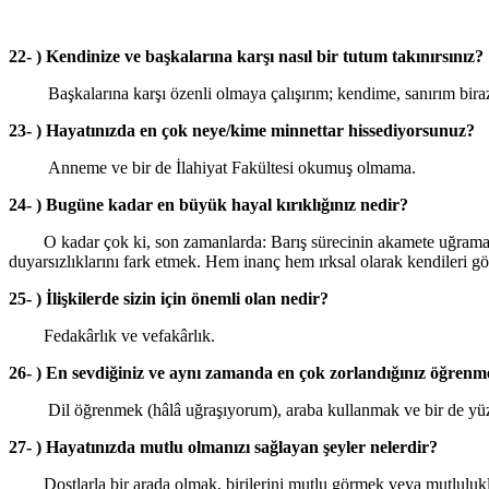
22- ) Kendinize ve başkalarına karşı nasıl bir tutum takınırsınız?
Başkalarına karşı özenli olmaya çalışırım; kendime, sanırım biraz
23- ) Hayatınızda en çok neye/kime minnettar hissediyorsunuz?
Anneme ve bir de İlahiyat Fakültesi okumuş olmama.
24- ) Bugüne kadar en büyük hayal kırıklığınız nedir?
O kadar çok ki, son zamanlarda: Barış sürecinin akamete uğraması. B
duyarsızlıklarını fark etmek. Hem inanç hem ırksal olarak kendileri
25- ) İlişkilerde sizin için önemli olan nedir?
Fedakârlık ve vefakârlık.
26- ) En sevdiğiniz ve aynı zamanda en çok zorlandığınız öğrenm
Dil öğrenmek (hâlâ uğraşıyorum), araba kullanmak ve bir de yü
27- ) Hayatınızda mutlu olmanızı sağlayan şeyler nelerdir?
Dostlarla bir arada olmak, birilerini mutlu görmek veya mutluluklar