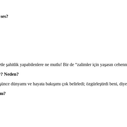
 ses?
e şahitlik yapabilenlere ne mutlu! Bir de “zalimler için yaşasın cehen
ir? Neden?
e dünyamı ve hayata bakışımı çok belirledi; özgürleştirdi beni, diye
 mı?