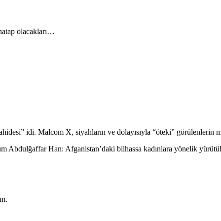
atap olacakları…
si” idi. Malcom X, siyahların ve dolayısıyla “öteki” görülenlerin m
ulğaffar Han: Afganistan’daki bilhassa kadınlara yönelik yürütülen 
um.