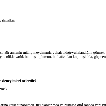
 ihmalkâr.
ir annenin miting meydanında yuhalatıldığı/yuhalandığını görmek. Yak
 göçmenlikle varlık bulmuş toplumun, bu hafızadan kopmuşlukla, göçme
e deneyimleri nelerdir?
zmek.
ına katkı sunabilmek, ilgi alanlarımda ve bilhassa dinî sahada yeni bi