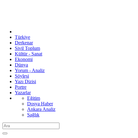
Türkiye
Derkenar
Sivil Toplum
Kültür - Sanat
Ekonomi
Dünya
Yorum - Analiz
Söyleşi
Yazı Dizisi
Portre
Yazarlar
Eğitim
Dosya Haber
Ankara Analiz
Sağlık