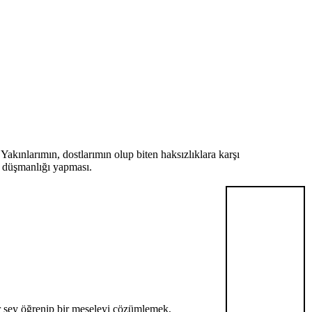
ınlarımın, dostlarımın olup biten haksızlıklara karşı
n düşmanlığı yapması.
r şey öğrenip bir meseleyi çözümlemek,