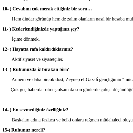
10- ) Cevabını çok merak ettiğiniz bir soru…
Hem dindar görünüp hem de zalim olanların nasıl bir hesaba muh
11- ) Kederlendiğinizde yaptığınız şey?
İçime dönmek.
12- ) Hayatta rafa kaldırdıklarınız?
Aktif siyaset ve siyasetçiler.
13- ) Ruhunuzda iz bırakan biri?
Annem ve daha birçok dost; Zeynep el-Gazalî gençliğimin “mücahide
Çok geç haberdar olmuş olsam da son günlerde çokça düşündüğüm Abd
14- ) En sevmediğiniz özelliğiniz?
Başkaları adına fazlaca ve belki onlara rağmen müdahaleci oluş
15-) Ruhunuz nereli?