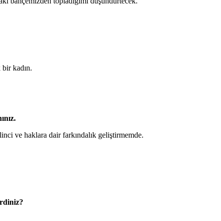
aki bahçemizden topladığımı düşündürtecek.
bir kadın.
ınız.
i ve haklara dair farkındalık geliştirmemde.
erdiniz?