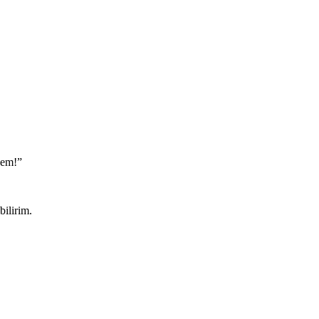
nem!”
bilirim.