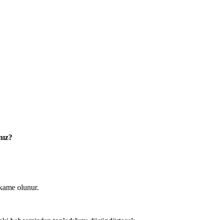
nız?
kame olunur.