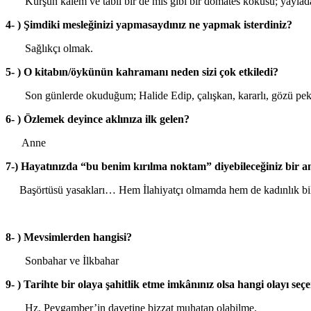
Kurşun kalem ve tabii bir de mis gibi bir domates kokusu; yaylad
4- ) Şimdiki mesleğinizi yapmasaydınız ne yapmak isterdiniz?
Sağlıkçı olmak.
5- ) O kitabın/öykünün kahramanı neden sizi çok etkiledi?
Son günlerde okuduğum; Halide Edip, çalışkan, kararlı, gözü pek 
6- ) Özlemek deyince aklınıza ilk gelen?
Anne
7-) Hayatınızda “bu benim kırılma noktam” diyebileceğiniz bir an
Başörtüsü yasakları… Hem İlahiyatçı olmamda hem de kadınlık bilinc
8- ) Mevsimlerden hangisi?
Sonbahar ve İlkbahar
9- ) Tarihte bir olaya şahitlik etme imkânınız olsa hangi olayı seç
Hz. Peygamber’in davetine bizzat muhatap olabilme.