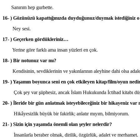
Sanırım hep gurbette.
16- ) Gözünüzü kapattığınızda duyduğunuz/duymak istediğiniz o
Ney sesi.
17- ) Geçerken gördükleriniz…
Yerine göre farklı ama insan yüzleri en çok.
18- ) Bir notunuz var mı?
Kendisinin, sevdiklerinin ve yakınlarının aleyhine dahi olsa adaletl
19- ) Yaşamın boyunca seni en çok etkileyen kitap/film/oyun ned
Çok şey var şüphesiz, ancak İslam Hukukunda İctihad kitabı düşünc
20- ) İleride bir gün anlatmak isteyebileceğiniz bir hikayeniz var
Hikâyesizlik büyük bir fakirlik; anlatır mıyım, bilmiyorum.
21- ) Sizin için yaşamda önemli olan şeyler nelerdir?
İnsanlarla beraber olmak, dirilik, özgürlük, adalet ve merhamet.