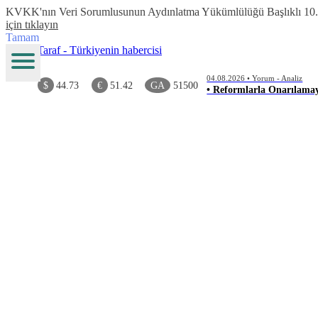
KVKK'nın Veri Sorumlusunun Aydınlatma Yükümlülüğü Başlıklı 10.Madde
için tıklayın
Tamam
04.08.2026 • Yorum - Analiz
$
44.73
€
51.42
GA
51500
• Reformlarla Onarılamay