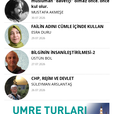
müslüman "davetçi" olmaz önce. önce
kul olur.
MUSTAFA AKMEŞE
30.07.2026
FAİLİN ADINI CÜMLE İÇİNDE KULLAN
ESRA DURU
29.07.2026
BİLGİNİN İNSANİLEŞTİRİLMESİ-2
ÜSTÜN BOL
27.07.2026
CHP, REJİM VE DEVLET
SÜLEYMAN ARSLANTAŞ
26.07.2026