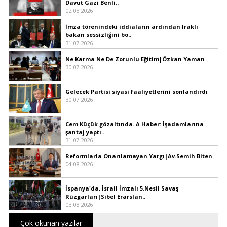
Davut Gazi Benli..
02.08.2026
İmza törenindeki iddiaların ardından Iraklı
bakan sessizliğini bo..
31.07.2026
Ne Karma Ne De Zorunlu Eğitim|Özkan Yaman
30.07.2026
Gelecek Partisi siyasi faaliyetlerini sonlandırdı
30.07.2026
Cem Küçük gözaltında. A Haber: İşadamlarına
şantaj yaptı..
31.07.2026
Reformlarla Onarılamayan Yargı|Av.Semih Biten
04.08.2026
İspanya'da, İsrail İmzalı 5.Nesil Savaş
Rüzgarları|Sibel Erarslan..
03.08.2026
Çok okunan yazılar