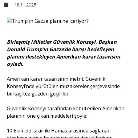
18.11.2025
Sivil Toplum
Kültür - Sanat
Birleşmiş Milletler Güvenlik Konseyi, Başkan
Donald Trump’ın Gazze’de barışı hedefleyen
Ekonomi
planını destekleyen Amerikan karar tasarısını
oyladı.
Dünya
Amerikan karar tasarısının metni, Güvenlik
Konseyi’nde yürütülen müzakereler çerçevesinde
Yorum - Analiz
birkaç kez gözden geçirildi.
Güvenlik Konseyi tarafından kabul edilen Amerikan
Söyleşi
planının öne çıkan maddeleri şöyle:
Yazı Dizisi
10 Ekim’de israil ile Hamas arasında sağlanan
ateşkese zemin hazırlayan plan destekleniyor.