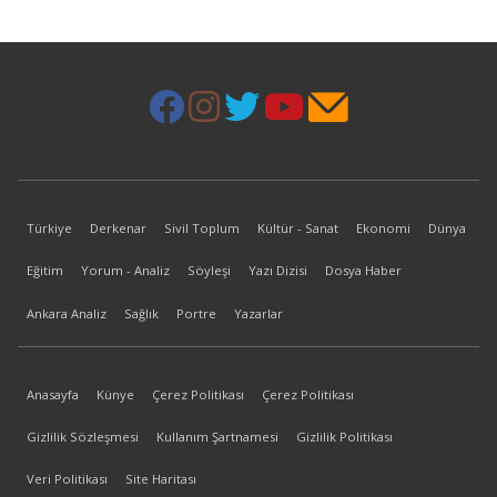
Türkiye
Derkenar
Sivil Toplum
Kültür - Sanat
Ekonomi
Dünya
Eğitim
Yorum - Analiz
Söyleşi
Yazı Dizisi
Dosya Haber
Ankara Analiz
Sağlık
Portre
Yazarlar
Anasayfa
Künye
Çerez Politikası
Çerez Politikası
Gizlilik Sözleşmesi
Kullanım Şartnamesi
Gizlilik Politikası
Veri Politikası
Site Haritası