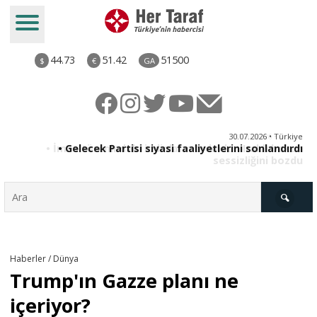
44.73
51.42
51500
$
€
GA
ya
30.07.2026 • Türkiye
an
• Gelecek Partisi siyasi faaliyetlerini sonlandırdı
du
Türkiye
Haberler / Dünya
Trump'ın Gazze planı ne
Derkenar
içeriyor?