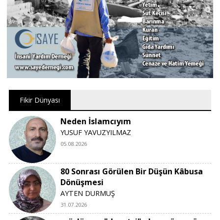
Fikir Dünyası
Neden İslamcıyım
YUSUF YAVUZYILMAZ
05.08.2026
80 Sonrası Görülen Bir Düşün Kâbusa
Dönüşmesi
AYTEN DURMUŞ
31.07.2026