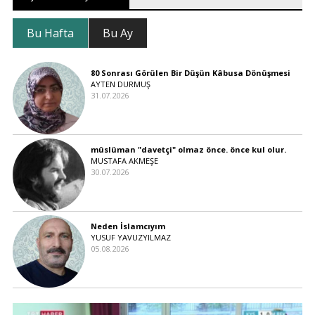
Bu Hafta
Bu Ay
80 Sonrası Görülen Bir Düşün Kâbusa Dönüşmesi
AYTEN DURMUŞ
31.07.2026
müslüman "davetçi" olmaz önce. önce kul olur.
MUSTAFA AKMEŞE
30.07.2026
Neden İslamcıyım
YUSUF YAVUZYILMAZ
05.08.2026