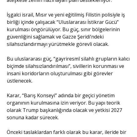
Portre
İşgalci israil, Mısır ve yeni eğitilmiş Filistin polisiyle iş
birliği içinde çalışacak “Uluslararası İstikrar Gücü”
kurulması öngörülüyor. Bu güç, sınır bölgelerinin
Yazarlar
güvenliğini sağlamak ve Gazze Şeridi’ndeki
silahsızlandırmayı yürütmekle görevli olacak.
Bu uluslararası güç, “gayriresmî silahlı grupların kalıcı
biçimde silahsızlandırılması”, sivillerin korunması ve
Eğitim
insani koridorların oluşturulması gibi görevler
üstlenecek.
Dosya Haber
Karar, “Barış Konseyi” adında bir geçici yönetim
Ankara Analiz
organının kurulmasına izin veriyor. Bu yapı teorik
olarak Trump başkanlığında olacak ve yetkisi 2027
Sağlık
sonuna kadar sürecek.
Önceki taslaklardan farklı olarak bu karar, ileride bir