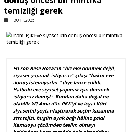
dönüş öncesi bir mıntıka
temizliği gerek
Sivil Toplum
30.11.2025
Kültür - Sanat
Ekonomi
En son Bese Hozat’ın "biz eve dönmek değil,
Dünya
siyaset yapmak istiyoruz" çıkışı "bakın eve
dönüş istemiyorlar " diye lanse edildi.
Halbuki eve siyaset yapmak için dönmek
Yorum - Analiz
istiyoruz demişti. Bundan daha doğal ne
olabilir ki? Ama dün PKK’yi ve legal Kürt
Söyleşi
siyasetini şeytanlaştırarak seçim kazanma
stratejisi, bugün ayak bağı hâline geldi.
Kamuoyu çözümden teslim olmayı
Yazı Dizisi
bekleyince karşı taraf da öyle olmadığını