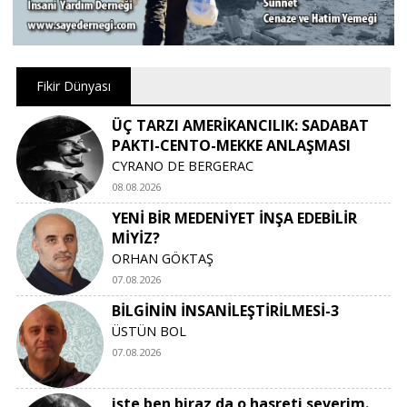
Fikir Dünyası
ÜÇ TARZI AMERİKANCILIK: SADABAT
PAKTI-CENTO-MEKKE ANLAŞMASI
CYRANO DE BERGERAC
08.08.2026
YENİ BİR MEDENİYET İNŞA EDEBİLİR
MİYİZ?
ORHAN GÖKTAŞ
07.08.2026
BİLGİNİN İNSANİLEŞTİRİLMESİ-3
ÜSTÜN BOL
07.08.2026
işte ben biraz da o hasreti severim.