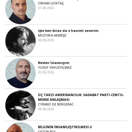
ORHAN GÖKTAŞ
07.08.2026
işte ben biraz da o hasreti severim.
MUSTAFA AKMEŞE
06.08.2026
Neden İslamcıyım
YUSUF YAVUZYILMAZ
05.08.2026
ÜÇ TARZI AMERİKANCILIK: SADABAT PAKTI-CENTO-
MEKKE ANLAŞMASI
CYRANO DE BERGERAC
08.08.2026
BİLGİNİN İNSANİLEŞTİRİLMESİ-3
ÜSTÜN BOL