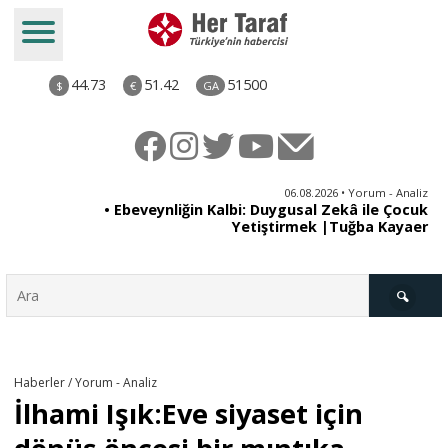
44.73
51.42
51500
$
€
GA
ya
06.08.2026 • Yorum - Analiz
rı
• Ebeveynliğin Kalbi: Duygusal Zekâ ile Çocuk
Yetiştirmek |Tuğba Kayaer
Türkiye
Haberler / Yorum - Analiz
İlhami Işık:Eve siyaset için
Derkenar