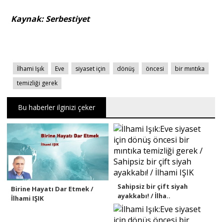
Kaynak: Serbestiyet
İlhami Işık
Eve
siyaset için
dönüş
öncesi
bir mıntıka
temizliği gerek
Bu haberler ilginizi çeker
Sahipsiz bir çift siyah
Birine Hayatı Dar Etmek /
ayakkabı! / İlha..
İlhami IŞIK