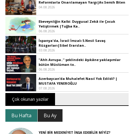
Reformlarla Onarılamayan Yargı|Av.Semih Biten
04.08.2026
Ebeveynliğin Kalbi: Duygusal Zekâ ile Çocuk
Yetiştirmek |Tuğba Ka..
06.08.2026
İspanya'da, İsrail İmzalı 5.Nesil Savaş
Rüzgarları|Sibel Erarslan..
03.08.2026
''Ahh Avrupa..'' şeklindeki âşıkâne yaklaşımlar
bütün Müslüman to..
06.08.2026
Azerbaycan’da Muhalefet Nasıl Yok Edildi? |
MUSTAFA YENEROĞLU
07.08.2026
Çok okunan yazılar
Bu Hafta
Bu Ay
YENİ BİR MEDENİYET İNŞA EDEBİLİR MİYİZ?