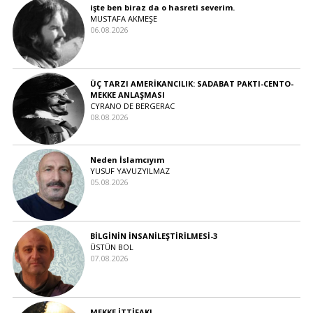
işte ben biraz da o hasreti severim.
MUSTAFA AKMEŞE
06.08.2026
ÜÇ TARZI AMERİKANCILIK: SADABAT PAKTI-CENTO-
MEKKE ANLAŞMASI
CYRANO DE BERGERAC
08.08.2026
Neden İslamcıyım
YUSUF YAVUZYILMAZ
05.08.2026
BİLGİNİN İNSANİLEŞTİRİLMESİ-3
ÜSTÜN BOL
07.08.2026
MEKKE İTTİFAKI