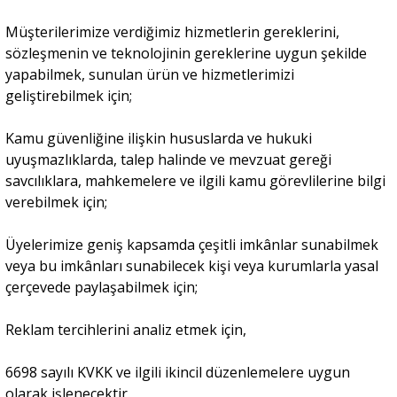
Müşterilerimize verdiğimiz hizmetlerin gereklerini,
Portre
sözleşmenin ve teknolojinin gereklerine uygun şekilde
yapabilmek, sunulan ürün ve hizmetlerimizi
geliştirebilmek için;
Yazarlar
Kamu güvenliğine ilişkin hususlarda ve hukuki
uyuşmazlıklarda, talep halinde ve mevzuat gereği
savcılıklara, mahkemelere ve ilgili kamu görevlilerine bilgi
verebilmek için;
Eğitim
Üyelerimize geniş kapsamda çeşitli imkânlar sunabilmek
Dosya Haber
veya bu imkânları sunabilecek kişi veya kurumlarla yasal
çerçevede paylaşabilmek için;
Ankara Analiz
Reklam tercihlerini analiz etmek için,
Sağlık
6698 sayılı KVKK ve ilgili ikincil düzenlemelere uygun
olarak işlenecektir.