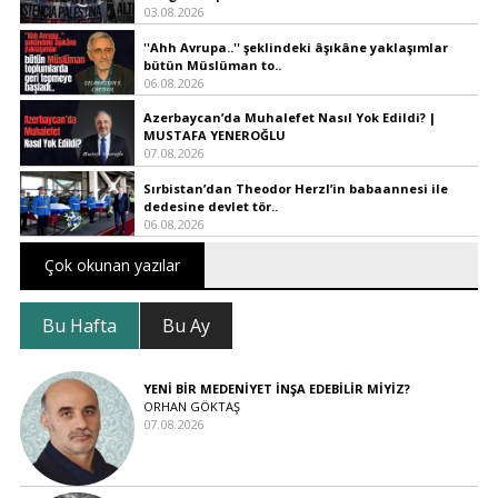
03.08.2026
''Ahh Avrupa..'' şeklindeki âşıkâne yaklaşımlar
bütün Müslüman to..
06.08.2026
Azerbaycan’da Muhalefet Nasıl Yok Edildi? |
MUSTAFA YENEROĞLU
07.08.2026
Sırbistan’dan Theodor Herzl’in babaannesi ile
dedesine devlet tör..
06.08.2026
Çok okunan yazılar
Bu Hafta
Bu Ay
YENİ BİR MEDENİYET İNŞA EDEBİLİR MİYİZ?
ORHAN GÖKTAŞ
07.08.2026