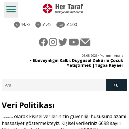
44.73
51.42
51500
$
€
GA
ya
06.08.2026 • Yorum - Analiz
rı
• Ebeveynliğin Kalbi: Duygusal Zekâ ile Çocuk
Yetiştirmek |Tuğba Kayaer
Veri Politikası
Türkiye
……….. olarak kişisel verilerinizin güvenliği hususuna azami
hassasiyet göstermekteyiz. Kişisel verileriniz 6698 sayılı
Derkenar