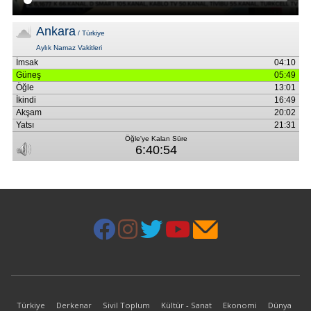
Türkiye
Derkenar
Sivil Toplum
Kültür - Sanat
Ekonomi
Dünya