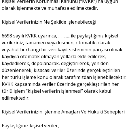
Kişisel Verilerin Korunması Kanunu (“KVKK”)’na uygun
olarak işlenmekte ve muhafaza edilmektedir.
Sivil Toplum
Kişisel Verilerinizin Ne Şekilde İşlenebileceği
Kültür - Sanat
6698 sayılı KVKK uyarınca, ……….. ile paylaştığınız kişisel
verileriniz, tamamen veya kısmen, otomatik olarak
veyahut herhangi bir veri kayıt sisteminin parçası olmak
Ekonomi
kaydıyla otomatik olmayan yollarla elde edilerek,
kaydedilerek, depolanarak, değiştirilerek, yeniden
düzenlenerek, kısacası veriler üzerinde gerçekleştirilen
Dünya
her türlü işleme konu olarak tarafımızdan işlenebilecektir.
KVKK kapsamında veriler üzerinde gerçekleştirilen her
Yorum - Analiz
türlü işlem “kişisel verilerin işlenmesi” olarak kabul
edilmektedir.
Söyleşi
Kişisel Verilerinizin İşlenme Amaçları Ve Hukuki Sebepleri
Paylaştığınız kişisel veriler,
Yazı Dizisi