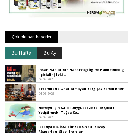
Çok okunan haberler
Bu Hafta
Bu Ay
İnsan Haklarının Hakkettiği İlgi ve Hakketmediği
İlgisizlik|Zeki ..
06.08.2026
Reformlarla Onarılamayan Yargı|Av.Semih Biten
04.08.2026
Ebeveynliğin Kalbi: Duygusal Zekâ ile Çocuk
Yetiştirmek |Tuğba Ka..
06.08.2026
İspanya'da, İsrail İmzalı 5.Nesil Savaş
Rüzgarları|Sibel Erarslan..