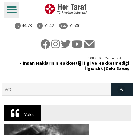
44.73
51.42
51500
$
€
GA
iz
06.08.2026 • Yorum - Analiz
ün
• İnsan Haklarının Hakkettiği İlgi ve Hakketmediği
•
ye
İlgisizlik|Zeki Savaş
il
Türkiye
Yolcu
Derkenar