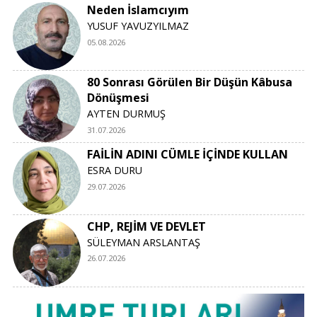
Neden İslamcıyım
YUSUF YAVUZYILMAZ
05.08.2026
80 Sonrası Görülen Bir Düşün Kâbusa
Dönüşmesi
AYTEN DURMUŞ
31.07.2026
FAİLİN ADINI CÜMLE İÇİNDE KULLAN
ESRA DURU
29.07.2026
CHP, REJİM VE DEVLET
SÜLEYMAN ARSLANTAŞ
26.07.2026