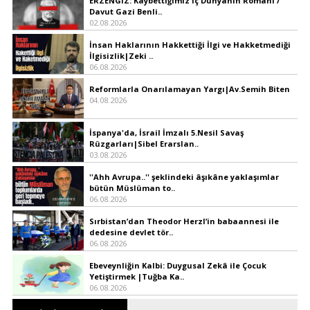
ERZENGİZ: Kaybettiğimiz İç Dünyanın Romanı /
Davut Gazi Benli..
02.08.2026
İnsan Haklarının Hakkettiği İlgi ve Hakketmediği
İlgisizlik|Zeki ..
06.08.2026
Reformlarla Onarılamayan Yargı|Av.Semih Biten
04.08.2026
İspanya'da, İsrail İmzalı 5.Nesil Savaş
Rüzgarları|Sibel Erarslan..
03.08.2026
''Ahh Avrupa..'' şeklindeki âşıkâne yaklaşımlar
bütün Müslüman to..
06.08.2026
Sırbistan’dan Theodor Herzl’in babaannesi ile
dedesine devlet tör..
06.08.2026
Ebeveynliğin Kalbi: Duygusal Zekâ ile Çocuk
Yetiştirmek |Tuğba Ka..
06.08.2026