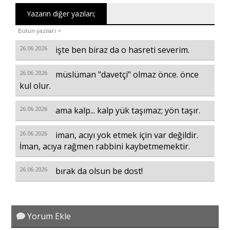
Yazarın diğer yazıları;
Bütün yazıları >
26.06.2026
işte ben biraz da o hasreti severim.
26.06.2026
müslüman "davetçi" olmaz önce. önce
kul olur.
26.06.2026
ama kalp... kalp yük taşımaz; yön taşır.
26.06.2026
iman, acıyı yok etmek için var değildir.
İman, acıya rağmen rabbini kaybetmemektir.
26.06.2026
bırak da olsun be dost!
Yorum Ekle