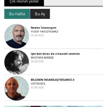
Çok okunan yazılar
Bu Hafta
Bu Ay
Neden İslamcıyım
YUSUF YAVUZYILMAZ
05.08.2026
işte ben biraz da o hasreti severim.
MUSTAFA AKMEŞE
06.08.2026
BİLGİNİN İNSANİLEŞTİRİLMESİ-3
ÜSTÜN BOL
07.08.2026