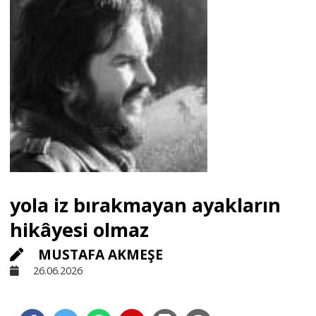
Sivil Toplum
Kültür - Sanat
Ekonomi
Dünya
yola iz bırakmayan ayakların
Yorum - Analiz
hikâyesi olmaz
MUSTAFA AKMEŞE
Söyleşi
26.06.2026
Yazı Dizisi