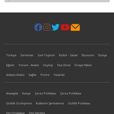
Türkiye
Derkenar
Sivil Toplum
Kültür - Sanat
Ekonomi
Dünya
Eğitim
Yorum - Analiz
Söyleşi
Yazı Dizisi
Dosya Haber
Ankara Analiz
Sağlık
Portre
Yazarlar
Anasayfa
Künye
Çerez Politikası
Çerez Politikası
Gizlilik Sözleşmesi
Kullanım Şartnamesi
Gizlilik Politikası
Veri Politikası
Site Haritası