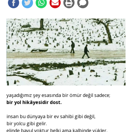
Portre
Yazarlar
Eğitim
Dosya Haber
yaşadığımız şey esasında bir ömür değil sadece;
Ankara Analiz
bir yol hikâyesidir dost.
Sağlık
insan bu dünyaya bir ev sahibi gibi değil,
bir yolcu gibi gelir.
elinde bavul yoktur belki ama kalbinde yükler,