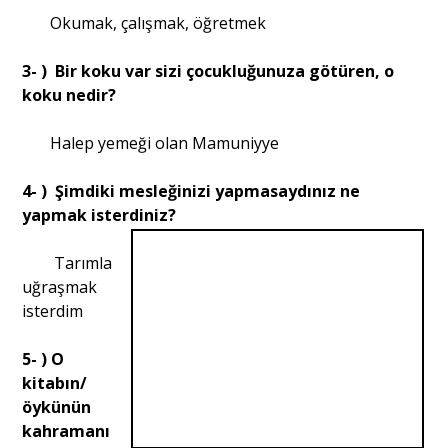
Okumak, çalışmak, öğretmek
Portre
3- ) Bir koku var sizi çocukluğunuza götüren, o
koku nedir?
Yazarlar
Halep yemeği olan Mamuniyye
4- ) Şimdiki mesleğinizi yapmasaydınız ne
yapmak isterdiniz?
Eğitim
Tarımla
uğraşmak
Dosya Haber
isterdim
Ankara Analiz
5- ) O
Sağlık
kitabın/
öykünün
kahramanı