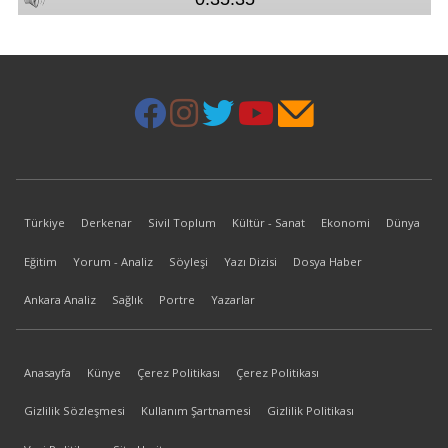
Türkiye
Derkenar
Sivil Toplum
Kültür - Sanat
Ekonomi
Dünya
Eğitim
Yorum - Analiz
Söyleşi
Yazı Dizisi
Dosya Haber
Ankara Analiz
Sağlık
Portre
Yazarlar
Anasayfa
Künye
Çerez Politikası
Çerez Politikası
Gizlilik Sözleşmesi
Kullanım Şartnamesi
Gizlilik Politikası