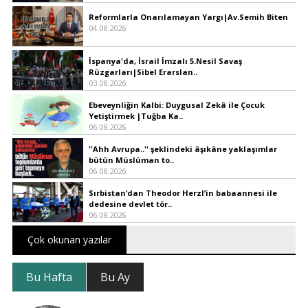
Reformlarla Onarılamayan Yargı|Av.Semih Biten
04.08.2026
İspanya'da, İsrail İmzalı 5.Nesil Savaş
Rüzgarları|Sibel Erarslan..
03.08.2026
Ebeveynliğin Kalbi: Duygusal Zekâ ile Çocuk
Yetiştirmek |Tuğba Ka..
06.08.2026
''Ahh Avrupa..'' şeklindeki âşıkâne yaklaşımlar
bütün Müslüman to..
06.08.2026
Sırbistan’dan Theodor Herzl’in babaannesi ile
dedesine devlet tör..
06.08.2026
Çok okunan yazılar
Bu Hafta
Bu Ay