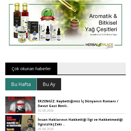
Çok okunan haberler
Bu Hafta
Bu Ay
ERZENGİZ: Kaybettiğimiz İç Dünyanın Romanı /
Davut Gazi Benli..
02.08.2026
İnsan Haklarının Hakkettiği İlgi ve Hakketmediği
İlgisizlik|Zeki ..
06.08.2026