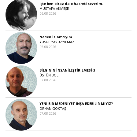
işte ben biraz da o hasreti severim.
MUSTAFA AKMEŞE
06.08.2026
Neden İslamcıyım
YUSUF YAVUZYILMAZ
05.08.2026
BİLGİNİN İNSANİLEŞTİRİLMESİ-3
ÜSTÜN BOL
07.08.2026
YENİ BİR MEDENİYET İNŞA EDEBİLİR MİYİZ?
ORHAN GÖKTAŞ
07.08.2026