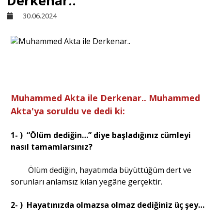
Derkenar..
30.06.2024
Sivil Toplum
Kültür - Sanat
Ekonomi
Muhammed Akta ile Derkenar.. Muhammed
Akta'ya soruldu ve dedi ki:
Dünya
1- ) “Ölüm dediğin…” diye başladığınız cümleyi
nasıl tamamlarsınız?
Yorum - Analiz
Ölüm dediğin, hayatımda büyüttüğüm dert ve
sorunları anlamsız kılan yegâne gerçektir.
Söyleşi
2- ) Hayatınızda olmazsa olmaz dediğiniz üç şey…
Yazı Dizisi