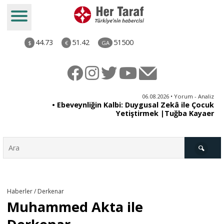
44.73
51.42
51500
$
€
GA
ya
06.08.2026 • Yorum - Analiz
rı
• Ebeveynliğin Kalbi: Duygusal Zekâ ile Çocuk
Yetiştirmek |Tuğba Kayaer
Türkiye
Haberler / Derkenar
Muhammed Akta ile
Derkenar