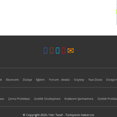
at
Ekonomi
Dünya
Eğitim
Yorum - Analiz
Söyleşi
Yazı Dizisi
Dosya 
ası
Çerez Politikası
Gizlilik Sözleşmesi
Kullanım Şartnamesi
Gizlilik Politik
© Copyright 2026 / Her Taraf - Türkiyenin habercisi