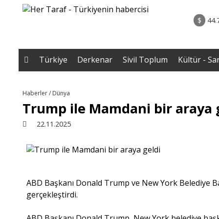
rum - Analiz
02.08.2026 • Yorum - A
ih Biten
• ERZENGİZ: Kaybettiğimiz İç Dünyanın Romanı / D
$
44.
Gazi B
Türkiye
Derkenar
Sivil Toplum
Kültür - Sa
Haberler / Dünya
Trump ile Mamdani bir araya 
22.11.2025
ABD Başkanı Donald Trump ve New York Belediye 
gerçekleştirdi.
ABD Başkanı Donald Trump, New York belediye başka