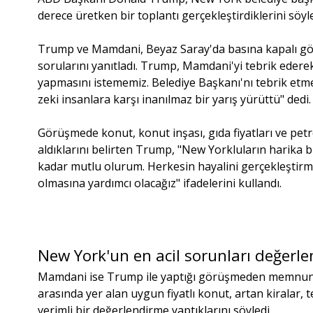
derece üretken bir toplantı gerçekleştirdiklerini söyle
Trump ve Mamdani, Beyaz Saray'da basına kapalı gör
sorularını yanıtladı. Trump, Mamdani'yi tebrik ederek
yapmasını istememiz. Belediye Başkanı'nı tebrik etme
zeki insanlara karşı inanılmaz bir yarış yürüttü" dedi.
Görüşmede konut, konut inşası, gıda fiyatları ve petro
aldıklarını belirten Trump, "New Yorkluların harika b
kadar mutlu olurum. Herkesin hayalini gerçekleştirm
olmasına yardımcı olacağız" ifadelerini kullandı.
New York'un en acil sorunları değerlen
Mamdani ise Trump ile yaptığı görüşmeden memnun o
arasında yer alan uygun fiyatlı konut, artan kiralar, t
verimli bir değerlendirme yaptıklarını söyledi.