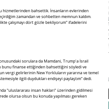
u hizmetlerinden bahsettik. İnsanların evlerinden
a geçirdiğim zamandan ve sohbetten memnun kaldım.
likte çalışmayı dört gözle bekliyorum" ifadelerini
er konusundaki sorulara da Mamdani, Trump'a İsrail
bunu finanse ettiğinden bahsettiğini söyledi ve
n vergi gelirlerinin New Yorkluların yararına ve temel
emesiyle ilgili duydukları endişeyi paylaştım" dedi.
a "uluslararası insan hakları" üzerinden gidilmesi
e nerede olursa olsun bu konuda yapılması gereken