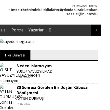
30.07.2026 • Türkiye
• Gelecek Partisi siyasi faaliyetlerini sonlandırdı
zisi
Portre
Yazarlar
Fikir Dünyası
Neden İslamcıyım
YUSUF YAVUZYILMAZ
05.08.2026
80 Sonrası Görülen Bir Düşün Kâbusa
Dönüşmesi
AYTEN DURMUŞ
31.07.2026