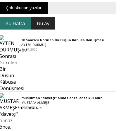
Çok okunan yazılar
Bu Hafta
Bu Ay
80 Sonrası Görülen Bir Düşün Kâbusa Dönüşmesi
AYTEN DURMUŞ
31.07.2026
müslüman "davetçi" olmaz önce. önce kul olur.
MUSTAFA AKMEŞE
30.07.2026