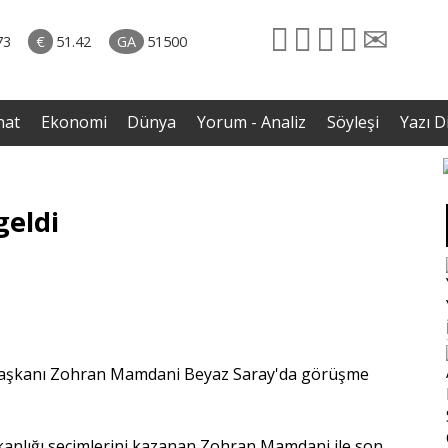
naliz
31.07.2026 • Dünya
avut
• İmza törenindeki iddiaların ardından Iraklı bakan
73
€
51.42
GA
51500
enli
sessizliğini bozdu
nat
Ekonomi
Dünya
Yorum - Analiz
Söyleşi
Yazı Di
geldi
Başkanı Zohran Mamdani Beyaz Saray'da görüşme
nlığı seçimlerini kazanan Zohran Mamdani ile son