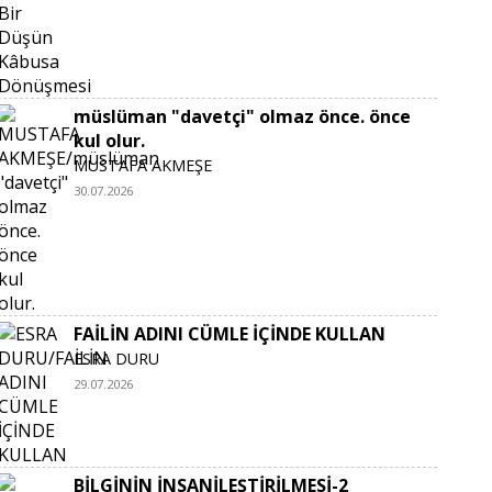
müslüman "davetçi" olmaz önce. önce
kul olur.
MUSTAFA AKMEŞE
30.07.2026
FAİLİN ADINI CÜMLE İÇİNDE KULLAN
ESRA DURU
29.07.2026
BİLGİNİN İNSANİLEŞTİRİLMESİ-2