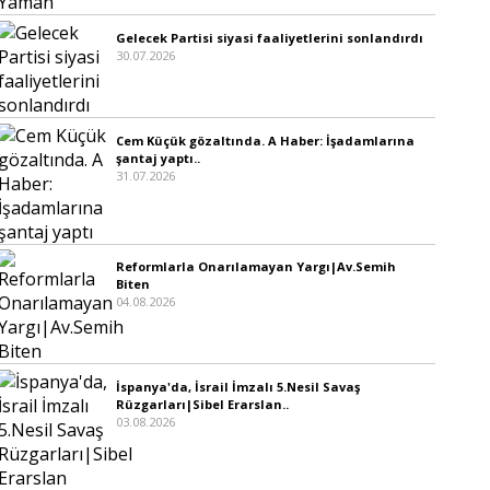
Gelecek Partisi siyasi faaliyetlerini sonlandırdı
30.07.2026
Cem Küçük gözaltında. A Haber: İşadamlarına
şantaj yaptı..
31.07.2026
Reformlarla Onarılamayan Yargı|Av.Semih
Biten
04.08.2026
İspanya'da, İsrail İmzalı 5.Nesil Savaş
Rüzgarları|Sibel Erarslan..
03.08.2026