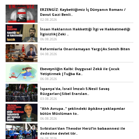
ERZENGİZ: Kaybettiğimiz İç Dünyanın Romanı /
Davut Gazi Benli..
02.08.2026
İnsan Haklarının Hakkettiği İlgi ve Hakketmediği
İlgisizlik|Zeki ..
06.08.2026
Reformlarla Onarılamayan Yargı|Av.Semih Biten
04.08.2026
Ebeveynliğin Kalbi: Duygusal Zekâ ile Çocuk
Yetiştirmek |Tuğba Ka..
06.08.2026
İspanya'da, İsrail İmzalı 5.Nesil Savaş
Rüzgarları|Sibel Erarslan..
03.08.2026
''Ahh Avrupa..'' şeklindeki âşıkâne yaklaşımlar
bütün Müslüman to..
06.08.2026
Sırbistan’dan Theodor Herzl’in babaannesi ile
dedesine devlet tör..
06.08.2026