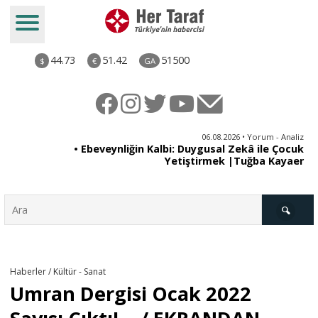
44.73
51.42
51500
$
€
GA
ya
06.08.2026 • Yorum - Analiz
rı
• Ebeveynliğin Kalbi: Duygusal Zekâ ile Çocuk
Yetiştirmek |Tuğba Kayaer
Türkiye
Haberler / Kültür - Sanat
Umran Dergisi Ocak 2022
Derkenar