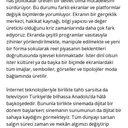
has politikalar üreten bir devlet olma mücadelesini
sürdürüyor. Bu durumu farklı ekranlar ve platformlar
değişik biçimlerde yorumluyor. Ekranın bir gerçeklik
Portre
merkezi, hakikat kaynağı, bilgi yapıcısı ve değer
üreticisi olduğunu kriz zamanlarında daha çok fark
ediyoruz. Ekranda çeşitli programlar vasıtasıyla
Yazarlar
zihinler yönlendirilmekte, manipüle edilmekte ve yeni
bir forma sokularak reel piyasanın beklentileri
doğrultusunda işlevsel kılınmaktadır. İster dinî olsun
ister kültürel ya da başka bir biçimde ekranlardaki
tüm imajlar, semboller, görseller ve tipolojiler moda
Eğitim
bağlamında üretilir.
Dosya Haber
İnternet teknolojileriyle birlikte tahtı sarsılsa da
Ankara Analiz
televizyon Türkiye’de bilhassa Anadolu’da hâlâ
başköşededir. Bununla birlikte sinemada dijital bir
Sağlık
dönem başlarken; sinemanın sunumunun da dijital bir
sahaya kaydığını görmekteyiz. Tüm dünyayı sarsan
salgın süreci zaman ve mekân algımızı değiştirip