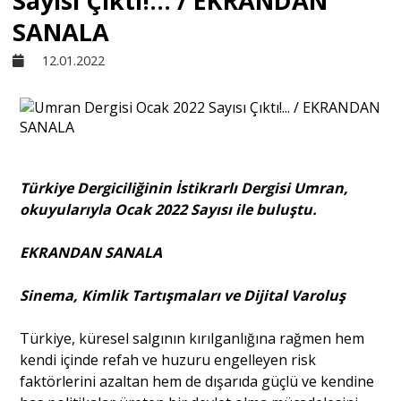
Sayısı Çıktı!... / EKRANDAN
SANALA
Sivil Toplum
12.01.2022
Kültür - Sanat
Ekonomi
Türkiye Dergiciliğinin İstikrarlı Dergisi Umran,
okuyularıyla Ocak 2022 Sayısı ile buluştu.
Dünya
EKRANDAN SANALA
Yorum - Analiz
Sinema, Kimlik Tartışmaları ve Dijital Varoluş
Söyleşi
Türkiye, küresel salgının kırılganlığına rağmen hem
kendi içinde refah ve huzuru engelleyen risk
faktörlerini azaltan hem de dışarıda güçlü ve kendine
Yazı Dizisi