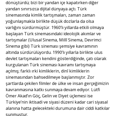
dönüştürdü; bizi bir yandan içe kapatırken diğer
yandan sınırsızca dijital dünyaya açtı. Türk
sinemasında kimlik tartışmaları, zaman zaman
yoğunlaşmakla birlikte düşük dozlarla da olsa
varlığını sürdürmüştür. 1960’lı yıllarda etkili olmaya
başlayan Türk sinemasındaki ideolojik akımlar ve
tartışmalar (Ulusal Sinema, Millî Sinema, Devrimci
Sinema gibi) Türk sineması şemsiye kavramının
altında sürdürülüyordu. 1990’lı yıllarla birlikte ulus
devlet tartışmaları kendini gösterdiğinde, çatı olarak
kurgulanan Türk sineması kavramı tartışmaya
açılmış; farklı ırki kimliklerin, dinî kimliklerin
sinemasından bahsedilmeye başlanmıştır. Zor
şartlarda çekilen filmler de ülke ve insan gerçeğimizin
kavranmasına katkı sunmaya devam ediyor. Lütfi
Ömer Akad’ın Göç, Gelin ve Diyet üçlemesi ise
Türkiye’nin iktisadi ve siyasi düzeni kadar cari siyasal
alanına hatta gelecekteki durumuna dair ciddi katkılar
sunmuştur.