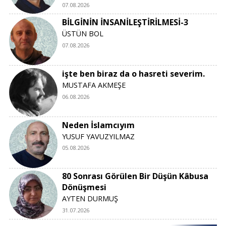
07.08.2026
BİLGİNİN İNSANİLEŞTİRİLMESİ-3
ÜSTÜN BOL
07.08.2026
işte ben biraz da o hasreti severim.
MUSTAFA AKMEŞE
06.08.2026
Neden İslamcıyım
YUSUF YAVUZYILMAZ
05.08.2026
80 Sonrası Görülen Bir Düşün Kâbusa
Dönüşmesi
AYTEN DURMUŞ
31.07.2026