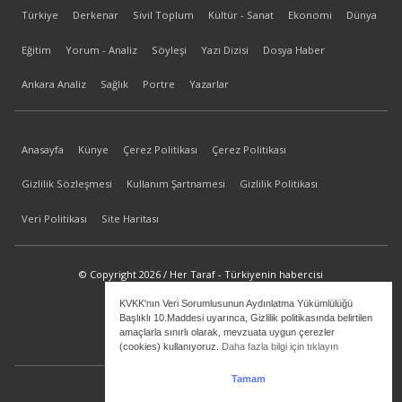
Türkiye
Derkenar
Sivil Toplum
Kültür - Sanat
Ekonomi
Dünya
Eğitim
Yorum - Analiz
Söyleşi
Yazı Dizisi
Dosya Haber
Ankara Analiz
Sağlık
Portre
Yazarlar
Anasayfa
Künye
Çerez Politikası
Çerez Politikası
Gizlilik Sözleşmesi
Kullanım Şartnamesi
Gizlilik Politikası
Veri Politikası
Site Haritası
© Copyright 2026 / Her Taraf - Türkiyenin habercisi
KVKK'nın Veri Sorumlusunun Aydınlatma Yükümlülüğü
bilgi@hertaraf.com
Başlıklı 10.Maddesi uyarınca, Gizlilik politikasında belirtilen
amaçlarla sınırlı olarak, mevzuata uygun çerezler
(cookies) kullanıyoruz.
Daha fazla bilgi için tıklayın
Tamam
ilkizMedya