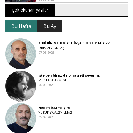
Çok okunan yazılar
Bu Hafta
Bu Ay
YENİ BİR MEDENİYET İNŞA EDEBİLİR MİYİZ?
ORHAN GÖKTAŞ
07.08.2026
işte ben biraz da o hasreti severim.
MUSTAFA AKMEŞE
06.08.2026
Neden İslamcıyım
YUSUF YAVUZYILMAZ
05.08.2026