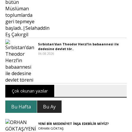
Sırbistan’dan Theodor Herzl’in babaannesi ile
dedesine devlet tör..
06.08.2026
Çok okunan yazılar
Bu Hafta
Bu Ay
YENİ BİR MEDENİYET İNŞA EDEBİLİR MİYİZ?
ORHAN GÖKTAŞ