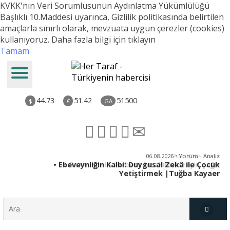
KVKK'nın Veri Sorumlusunun Aydınlatma Yükümlülüğü
Başlıklı 10.Maddesi uyarınca, Gizlilik politikasında belirtilen
amaçlarla sınırlı olarak, mevzuata uygun çerezler (cookies)
kullanıyoruz.
Daha fazla bilgi için tıklayın
Tamam
44.73
51.42
51500
$
€
GA
ya
06.08.2026 • Yorum - Analiz
rı
• Ebeveynliğin Kalbi: Duygusal Zekâ ile Çocuk
Yetiştirmek |Tuğba Kayaer