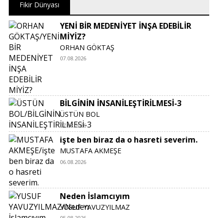
Fikir Dünyası
YENİ BİR MEDENİYET İNŞA EDEBİLİR
MİYİZ?
ORHAN GÖKTAŞ
07.08.2026
BİLGİNİN İNSANİLEŞTİRİLMESİ-3
ÜSTÜN BOL
07.08.2026
işte ben biraz da o hasreti severim.
MUSTAFA AKMEŞE
06.08.2026
Neden İslamcıyım
YUSUF YAVUZYILMAZ
05.08.2026