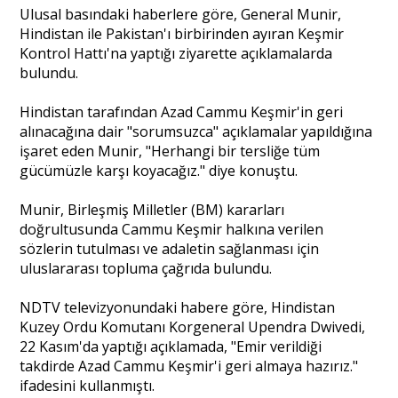
Ulusal basındaki haberlere göre, General Munir,
Hindistan ile Pakistan'ı birbirinden ayıran Keşmir
Söyleşi
Kontrol Hattı'na yaptığı ziyarette açıklamalarda
bulundu.
Yazı Dizisi
Hindistan tarafından Azad Cammu Keşmir'in geri
alınacağına dair "sorumsuzca" açıklamalar yapıldığına
Portre
işaret eden Munir, "Herhangi bir tersliğe tüm
gücümüzle karşı koyacağız." diye konuştu.
Yazarlar
Munir, Birleşmiş Milletler (BM) kararları
doğrultusunda Cammu Keşmir halkına verilen
sözlerin tutulması ve adaletin sağlanması için
uluslararası topluma çağrıda bulundu.
NDTV televizyonundaki habere göre, Hindistan
Eğitim
Kuzey Ordu Komutanı Korgeneral Upendra Dwivedi,
22 Kasım'da yaptığı açıklamada, "Emir verildiği
Dosya Haber
takdirde Azad Cammu Keşmir'i geri almaya hazırız."
ifadesini kullanmıştı.
Ankara Analiz