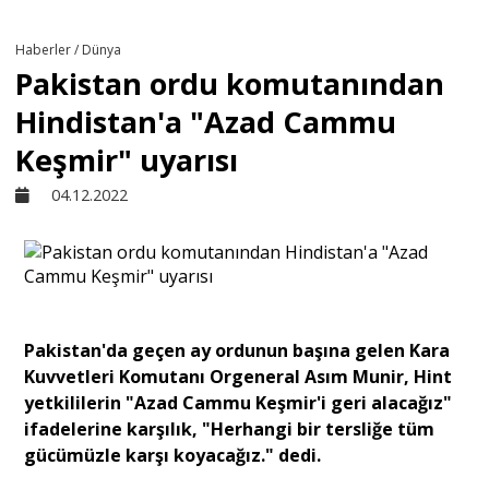
Türkiye
Haberler / Dünya
Pakistan ordu komutanından
Derkenar
Hindistan'a "Azad Cammu
Keşmir" uyarısı
Sivil Toplum
04.12.2022
Kültür - Sanat
Ekonomi
Pakistan'da geçen ay ordunun başına gelen Kara
Kuvvetleri Komutanı Orgeneral Asım Munir, Hint
Dünya
yetkililerin "Azad Cammu Keşmir'i geri alacağız"
ifadelerine karşılık, "Herhangi bir tersliğe tüm
gücümüzle karşı koyacağız." dedi.
Yorum - Analiz