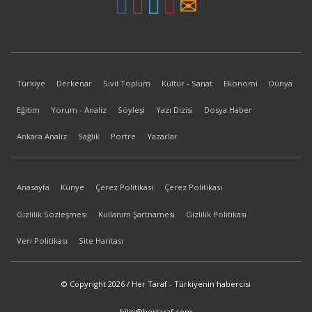
Türkiye
Derkenar
Sivil Toplum
Kültür - Sanat
Ekonomi
Dünya
Eğitim
Yorum - Analiz
Söyleşi
Yazı Dizisi
Dosya Haber
Ankara Analiz
Sağlık
Portre
Yazarlar
Anasayfa
Künye
Çerez Politikası
Çerez Politikası
Gizlilik Sözleşmesi
Kullanım Şartnamesi
Gizlilik Politikası
Veri Politikası
Site Haritası
© Copyright 2026 / Her Taraf - Türkiyenin habercisi
bilgi@hertaraf.com