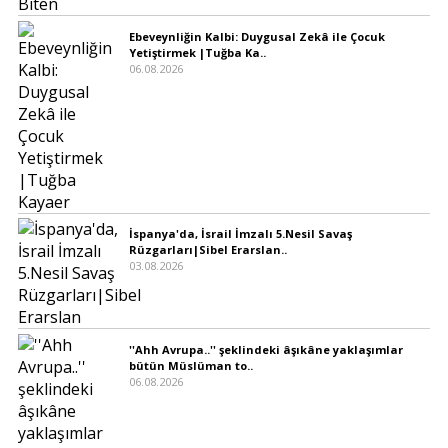
Ebeveynliğin Kalbi: Duygusal Zekâ ile Çocuk
Yetiştirmek |Tuğba Ka..
06.08.2026
İspanya'da, İsrail İmzalı 5.Nesil Savaş
Rüzgarları|Sibel Erarslan..
03.08.2026
''Ahh Avrupa..'' şeklindeki âşıkâne yaklaşımlar
bütün Müslüman to..
06.08.2026