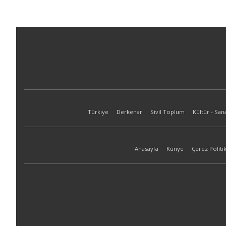
Türkiye
Derkenar
Sivil Toplum
Kültür - San
Anasayfa
Künye
Çerez Politik