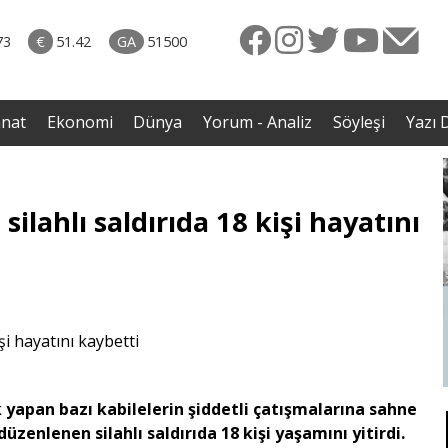
rkiye
ttı!
73
€
51.42
GA
51500
irdi
anat
Ekonomi
Dünya
Yorum - Analiz
Söyleşi
Yazı D
ilahlı saldırıda 18 kişi hayatını
lik yapan bazı kabilelerin şiddetli çatışmalarına sahne
zenlenen silahlı saldırıda 18 kişi yaşamını yitirdi.