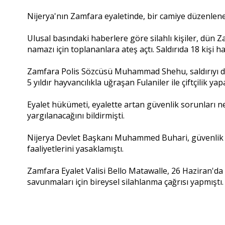
Nijerya'nın Zamfara eyaletinde, bir camiye düzenlenen s
Ulusal basındaki haberlere göre silahlı kişiler, dü
namazı için toplananlara ateş açtı. Saldırıda 18 kişi ha
Zamfara Polis Sözcüsü Muhammad Shehu, saldırıyı doğ
5 yıldır hayvancılıkla uğraşan Fulaniler ile çiftçilik y
Eyalet hükümeti, eyalette artan güvenlik sorunları ne
yargılanacağını bildirmişti.
Nijerya Devlet Başkanı Muhammed Buhari, güvenlik s
faaliyetlerini yasaklamıştı.
Zamfara Eyalet Valisi Bello Matawalle, 26 Haziran'da e
savunmaları için bireysel silahlanma çağrısı yapmıştı.