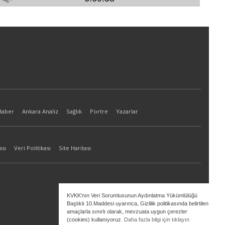
Haber
Ankara Analiz
Sağlık
Portre
Yazarlar
ası
Veri Politikası
Site Haritası
KVKK'nın Veri Sorumlusunun Aydınlatma Yükümlülüğü
Başlıklı 10.Maddesi uyarınca, Gizlilik politikasında belirtilen
amaçlarla sınırlı olarak, mevzuata uygun çerezler
(cookies) kullanıyoruz.
Daha fazla bilgi için tıklayın