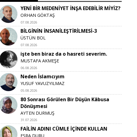
YENİ BİR MEDENİYET İNŞA EDEBİLİR MİYİZ?
ORHAN GÖKTAŞ
07.08.2026
BİLGİNİN İNSANİLEŞTİRİLMESİ-3
ÜSTÜN BOL
07.08.2026
işte ben biraz da o hasreti severim.
MUSTAFA AKMEŞE
06.08.2026
Neden İslamcıyım
YUSUF YAVUZYILMAZ
05.08.2026
80 Sonrası Görülen Bir Düşün Kâbusa
Dönüşmesi
AYTEN DURMUŞ
31.07.2026
FAİLİN ADINI CÜMLE İÇİNDE KULLAN
ESRA DURU