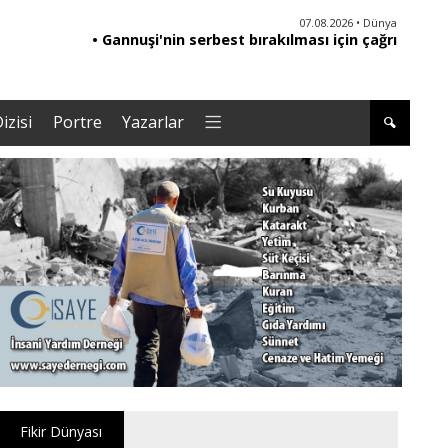
06.08.2026 • Yorum - Analiz
07.08.2026 • Dünya
• Ebeveynliğin Kalbi: Duygusal Zekâ ile Çocuk
• Gannuşi'nin serbest bırakılması için çağrı
• '
Yetiştirmek |Tuğba Kayaer
izisi
Portre
Yazarlar
Fikir Dünyası