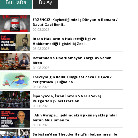
Bu Hafta
Bu Ay
ERZENGİZ: Kaybettiğimiz İç Dünyanın Romanı /
Davut Gazi Benli..
02.08.2026
İnsan Haklarının Hakkettiği İlgi ve
Hakketmediği İlgisizlik|Zeki ..
06.08.2026
Reformlarla Onarılamayan Yargı|Av.Semih
Biten
04.08.2026
Ebeveynliğin Kalbi: Duygusal Zekâ ile Çocuk
Yetiştirmek |Tuğba Ka..
06.08.2026
İspanya'da, İsrail İmzalı 5.Nesil Savaş
Rüzgarları|Sibel Erarslan..
03.08.2026
''Ahh Avrupa..'' şeklindeki âşıkâne yaklaşımlar
bütün Müslüman to..
06.08.2026
Sırbistan’dan Theodor Herzl’in babaannesi ile