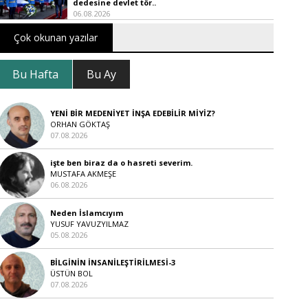
dedesine devlet tör..
06.08.2026
Çok okunan yazılar
Bu Hafta
Bu Ay
YENİ BİR MEDENİYET İNŞA EDEBİLİR MİYİZ?
ORHAN GÖKTAŞ
07.08.2026
işte ben biraz da o hasreti severim.
MUSTAFA AKMEŞE
06.08.2026
Neden İslamcıyım
YUSUF YAVUZYILMAZ
05.08.2026
BİLGİNİN İNSANİLEŞTİRİLMESİ-3
ÜSTÜN BOL
07.08.2026