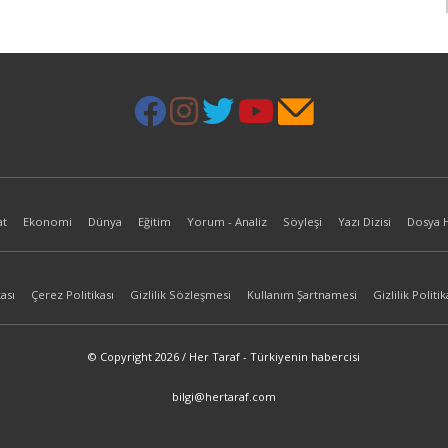
at
Ekonomi
Dünya
Eğitim
Yorum - Analiz
Söyleşi
Yazı Dizisi
Dosya 
ası
Çerez Politikası
Gizlilik Sözleşmesi
Kullanım Şartnamesi
Gizlilik Politik
© Copyright 2026 / Her Taraf - Türkiyenin habercisi
bilgi@hertaraf.com