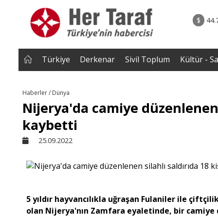
rum - Analiz
07.08.2026 • Tü
Edildi? |
• Türkiye, Pakistan ve Suudi Arabistan imzayı a
$
44.
NEROĞLU
Mekke Anlaşması yürürlüğe g
Türkiye
Derkenar
Sivil Toplum
Kültür - S
Haberler / Dünya
Nijerya'da camiye düzenlenen s
kaybetti
25.09.2022
5 yıldır hayvancılıkla uğraşan Fulaniler ile çiftçi
olan Nijerya'nın Zamfara eyaletinde, bir camiye dü