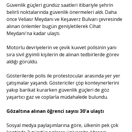
Güvenlik güçleri gündüz saatleri itibariyle şehrin
belirli noktalarında güvenlik önermeleri aldı. Daha
Portre
önce Veliasr Meydanı ve Keşaverz Bulvarı çevresinde
alınan önlemler bugün genişletilerek Cihat
Meydanı'na kadar ulaştı.
Yazarlar
Motorlu devriyelerin ve çevik kuvvet polisinin yanı
sıra sivil giyimli kişilerin de alınan tedbirlerde görev
aldığı görüldü.
Eğitim
Gösterilerde polis ile protestocular arasında yer yer
çatışmalar yaşandı. Göstericiler çöp konteynerlerini
Dosya Haber
yakıp barikat kurarken güvenlik güçleri de göz
yaşartıcı gaz ve coplarla müdahalede bulundu.
Ankara Analiz
Gözaltına alınan öğrenci sayısı 30'a ulaştı
Sağlık
Sosyal medya paylaşımlarına göre, ülkenin pek çok