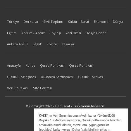
Türkiye
Derkenar
Sivil Toplum
Kültür - Sanat
Ekonomi
Dünya
Eğitim
Yorum - Analiz
Söyleşi
Yazı Dizisi
Dosya Haber
Ankara Analiz
Sağlık
Portre
Yazarlar
Anasayfa
Künye
Çerez Politikası
Çerez Politikası
Gizlilik Sözleşmesi
Kullanım Şartnamesi
Gizlilik Politikası
Veri Politikası
Site Haritası
© Copyright 2026 / Her Taraf - Türkiyenin habercisi
KVKK'nın Veri Sorumlusunun Aydınlatma Yükümlülüğü
bilgi@hertaraf.com
Başlıklı 10.Maddesi uyarınca, Gizlilik politikasında belirtilen
amaçlarla sınırlı olarak, mevzuata uygun çerezler
(cookies) kullanıyoruz.
Daha fazla bilgi için tıklayın