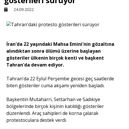
gösterileri sürüyor
24.09.2022
Sivil Toplum
Kültür - Sanat
İran'da 22 yaşındaki Mahsa Emini'nin gözaltına
alındıktan sonra ölümü üzerine başlayan
Ekonomi
gösteriler ülkenin birçok kenti ve başkent
Tahran'da devam ediyor.
Dünya
Tahran'da 22 Eylül Perşembe gecesi geç saatlerde
biten gösteriler cuma akşamı yeniden başladı.
Yorum - Analiz
Başkentin Mutaharri, Settarhan ve Sadıkiye
bölgelerinde birçok kişinin katıldığı gösteriler
Söyleşi
düzenlendi. Araç sahipleri de korna çalarak
protestoculara destek verdi.
Yazı Dizisi