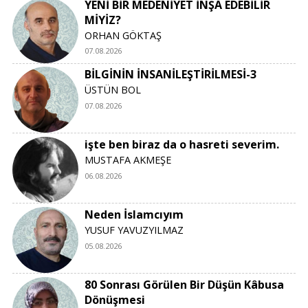
YENİ BİR MEDENİYET İNŞA EDEBİLİR
MİYİZ?
ORHAN GÖKTAŞ
07.08.2026
BİLGİNİN İNSANİLEŞTİRİLMESİ-3
ÜSTÜN BOL
07.08.2026
işte ben biraz da o hasreti severim.
MUSTAFA AKMEŞE
06.08.2026
Neden İslamcıyım
YUSUF YAVUZYILMAZ
05.08.2026
80 Sonrası Görülen Bir Düşün Kâbusa
Dönüşmesi