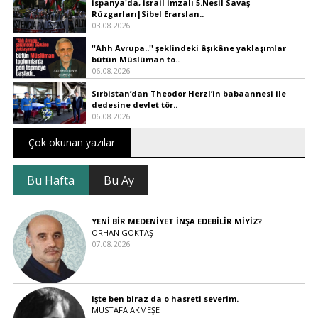
İspanya'da, İsrail İmzalı 5.Nesil Savaş
Rüzgarları|Sibel Erarslan..
03.08.2026
''Ahh Avrupa..'' şeklindeki âşıkâne yaklaşımlar
bütün Müslüman to..
06.08.2026
Sırbistan’dan Theodor Herzl’in babaannesi ile
dedesine devlet tör..
06.08.2026
Çok okunan yazılar
Bu Hafta
Bu Ay
YENİ BİR MEDENİYET İNŞA EDEBİLİR MİYİZ?
ORHAN GÖKTAŞ
07.08.2026
işte ben biraz da o hasreti severim.
MUSTAFA AKMEŞE