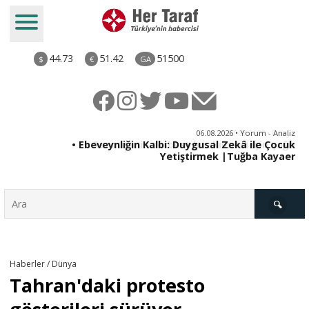
44.73
51.42
51500
$
€
GA
ya
06.08.2026 • Yorum - Analiz
rı
• Ebeveynliğin Kalbi: Duygusal Zekâ ile Çocuk
Yetiştirmek |Tuğba Kayaer
Türkiye
Haberler / Dünya
Tahran'daki protesto
Derkenar