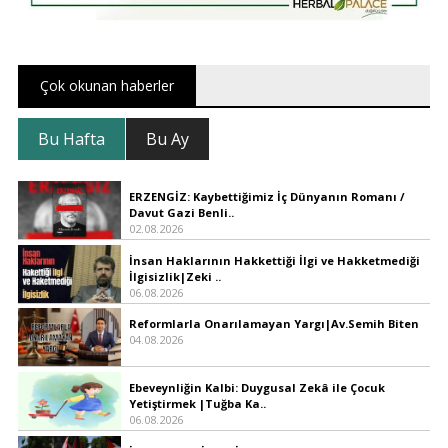
Çok okunan haberler
Bu Hafta
Bu Ay
ERZENGİZ: Kaybettiğimiz İç Dünyanın Romanı /
Davut Gazi Benli..
02.08.2026
İnsan Haklarının Hakkettiği İlgi ve Hakketmediği
İlgisizlik|Zeki ..
06.08.2026
Reformlarla Onarılamayan Yargı|Av.Semih Biten
04.08.2026
Ebeveynliğin Kalbi: Duygusal Zekâ ile Çocuk
Yetiştirmek |Tuğba Ka..
06.08.2026