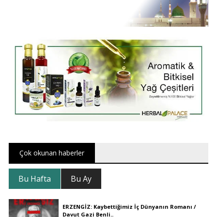
Çok okunan haberler
Bu Hafta
Bu Ay
ERZENGİZ: Kaybettiğimiz İç Dünyanın Romanı /
Davut Gazi Benli..