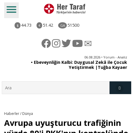
44.73
51.42
51500
$
€
GA
ya
06.08.2026 • Yorum - Analiz
rı
• Ebeveynliğin Kalbi: Duygusal Zekâ ile Çocuk
Yetiştirmek |Tuğba Kayaer
Türkiye
Haberler / Dünya
Avrupa uyuşturucu trafiğinin
Derkenar