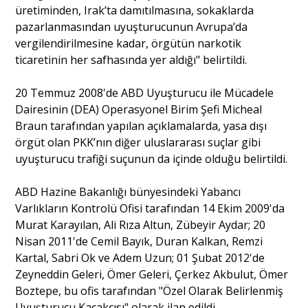
üretiminden, Irak’ta damıtılmasına, sokaklarda
pazarlanmasından uyuşturucunun Avrupa’da
vergilendirilmesine kadar, örgütün narkotik
ticaretinin her safhasında yer aldığı" belirtildi.
20 Temmuz 2008'de ABD Uyuşturucu ile Mücadele
Dairesinin (DEA) Operasyonel Birim Şefi Micheal
Braun tarafından yapılan açıklamalarda, yasa dışı
örgüt olan PKK’nın diğer uluslararası suçlar gibi
uyuşturucu trafiği suçunun da içinde olduğu belirtildi.
ABD Hazine Bakanlığı bünyesindeki Yabancı
Varlıkların Kontrolü Ofisi tarafından 14 Ekim 2009'da
Murat Karayılan, Ali Rıza Altun, Zübeyir Aydar; 20
Nisan 2011'de Cemil Bayık, Duran Kalkan, Remzi
Kartal, Sabri Ok ve Adem Uzun; 01 Şubat 2012'de
Zeyneddin Geleri, Ömer Geleri, Çerkez Akbulut, Ömer
Boztepe, bu ofis tarafından "Özel Olarak Belirlenmiş
Uyuşturucu Kaçakçısı" olarak ilan edildi.