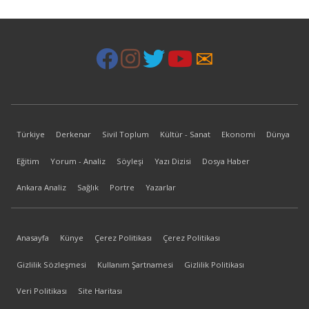
Türkiye
Derkenar
Sivil Toplum
Kültür - Sanat
Ekonomi
Dünya
Eğitim
Yorum - Analiz
Söyleşi
Yazı Dizisi
Dosya Haber
Ankara Analiz
Sağlık
Portre
Yazarlar
Anasayfa
Künye
Çerez Politikası
Çerez Politikası
Gizlilik Sözleşmesi
Kullanım Şartnamesi
Gizlilik Politikası
Veri Politikası
Site Haritası