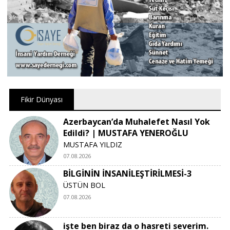
Fikir Dünyası
Azerbaycan’da Muhalefet Nasıl Yok
Edildi? | MUSTAFA YENEROĞLU
MUSTAFA YILDIZ
07.08.2026
BİLGİNİN İNSANİLEŞTİRİLMESİ-3
ÜSTÜN BOL
07.08.2026
işte ben biraz da o hasreti severim.