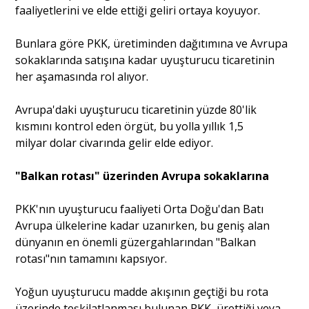
faaliyetlerini ve elde ettiği geliri ortaya koyuyor.
Portre
Bunlara göre PKK, üretiminden dağıtımına ve Avrupa
sokaklarında satışına kadar uyuşturucu ticaretinin
her aşamasında rol alıyor.
Yazarlar
Avrupa'daki uyuşturucu ticaretinin yüzde 80'lik
kısmını kontrol eden örgüt, bu yolla yıllık 1,5
milyar dolar civarında gelir elde ediyor.
Eğitim
"Balkan rotası" üzerinden Avrupa sokaklarına
Dosya Haber
PKK'nın uyuşturucu faaliyeti Orta Doğu'dan Batı
Avrupa ülkelerine kadar uzanırken, bu geniş alan
Ankara Analiz
dünyanın en önemli güzergahlarından "Balkan
rotası"nın tamamını kapsıyor.
Sağlık
Yoğun uyuşturucu madde akışının geçtiği bu rota
üzerinde teşkilatlanması bulunan PKK, ürettiği veya