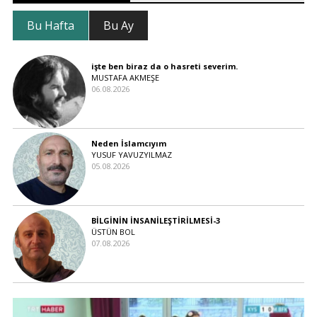
Bu Hafta
Bu Ay
işte ben biraz da o hasreti severim.
MUSTAFA AKMEŞE
06.08.2026
Neden İslamcıyım
YUSUF YAVUZYILMAZ
05.08.2026
BİLGİNİN İNSANİLEŞTİRİLMESİ-3
ÜSTÜN BOL
07.08.2026