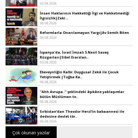
02.08.2026
İnsan Haklarının Hakkettiği İlgi ve Hakketmediği
İlgisizlik|Zeki ..
06.08.2026
Reformlarla Onarılamayan Yargı|Av.Semih Biten
04.08.2026
İspanya'da, İsrail İmzalı 5.Nesil Savaş
Rüzgarları|Sibel Erarslan..
03.08.2026
Ebeveynliğin Kalbi: Duygusal Zekâ ile Çocuk
Yetiştirmek |Tuğba Ka..
06.08.2026
''Ahh Avrupa..'' şeklindeki âşıkâne yaklaşımlar
bütün Müslüman to..
06.08.2026
Sırbistan’dan Theodor Herzl’in babaannesi ile
dedesine devlet tör..
06.08.2026
Çok okunan yazılar