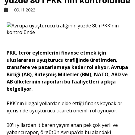
yüzde 80'i PKK'nın kontrolünde
09.11.2022
Sivil Toplum
Kültür - Sanat
PKK, terör eylemlerini finanse etmek için
Ekonomi
uluslararası uyuşturucu trafiğinde üretimden,
transfere ve pazarlamaya kadar rol alıyor. Avrupa
Dünya
Birliği (AB), Birleşmiş Milletler (BM), NATO, ABD ve
AB ülkelerinin raporları bu faaliyetleri açıkça
belgeliyor.
Yorum - Analiz
PKK’nın illegal yollardan elde ettiği finans kaynakları
içerisinde uyuşturucu ticareti önemli rol oynuyor.
Söyleşi
90'lı yıllardan itibaren yayımlanan pek çok yerli ve
yabancı rapor, örgütün Avrupa'da bu alandaki
Yazı Dizisi