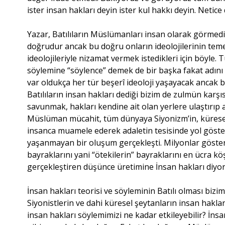
ister insan hakları deyin ister kul hakkı deyin. Netic
Yazar, Batılıların Müslümanları insan olarak görmedi
doğrudur ancak bu doğru onların ideolojilerinin teme
ideolojileriyle nizamat vermek istedikleri için böyle. 
söylemine “söylence” demek de bir başka fakat adını 
var oldukça her tür beşerî ideoloji yaşayacak ancak 
Batılıların insan hakları dediği bizim de zulmün karşı
savunmak, hakları kendine ait olan yerlere ulaştırıp ad
Müslüman mücahit, tüm dünyaya Siyonizm’in, küresel
insanca muamele ederek adaletin tesisinde yol göst
yaşanmayan bir oluşum gerçekleşti. Milyonlar gösteri 
bayraklarını yani “ötekilerin” bayraklarını en ücra kö
gerçekleştiren düşünce üretimine İnsan hakları diyor
İnsan hakları teorisi ve söyleminin Batılı olması bizi
Siyonistlerin ve dahi küresel şeytanların insan hakla
insan hakları söylemimizi ne kadar etkileyebilir? İns