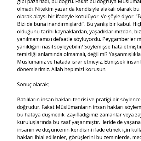
gibi pazarladı, bu doğru. Fakat bu doğruya Müslüman
olmadı. Nitekim yazar da kendisiyle alakalı olarak bu g
olarak alaysı bir ifadeyle kötülüyor. Ve şöyle diyor: “
Bizi de buna inandırmışlardı”. Bu yanlış bir kabul. H
olduğunu tarihi kaynaklardan, yaşadıklarımızdan, bize
yanılmamamızı defaatle söylüyordu. Peygamberler mü
yanıldığını nasıl söyleyebilir? Söylemişse hata etmiş
temizliği anlamında olmamalı, değil mi? Yaşanmışlıkla
Müslümanız ve hatada ısrar etmeyiz. Etmişsek insa
dönemlerimiz. Allah hepimizi korusun.
Sonuç olarak;
Batılıların insan hakları teorisi ve pratiği bir söylenc
doğrudur. Fakat Müslümanların insan hakları söylemi
bu hataya düşmedik. Zayıfladığımız zamanlar veya za
kuruluşlarında bu zaaf yaşanmıştır. İleride de yaşana
insanın ve düşüncenin kendisini ifade etmek için kull
hakları ihlal edilenler, görüşlerini bu zeminlerde, 