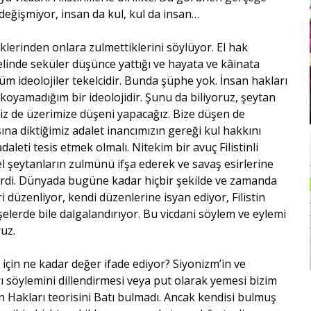
e değişmiyor, insan da kul, kul da insan…
klerinden onlara zulmettiklerini söylüyor. El hak
linde seküler düşünce yattığı ve hayata ve kâinata
Tüm ideolojiler tekelcidir. Bunda şüphe yok. İnsan hakları
koyamadığım bir ideolojidir. Şunu da biliyoruz, şeytan
biz de üzerimize düşeni yapacağız. Bize düşen de
sına diktiğimiz adalet inancımızın gereği kul hakkını
aleti tesis etmek olmalı. Nitekim bir avuç Filistinli
 şeytanların zulmünü ifşa ederek ve savaş esirlerine
erdi. Dünyada bugüne kadar hiçbir şekilde ve zamanda
düzenliyor, kendi düzenlerine isyan ediyor, Filistin
şelerde bile dalgalandırıyor. Bu vicdani söylem ve eylemi
uz.
m için ne kadar değer ifade ediyor? Siyonizm’in ve
rı söylemini dillendirmesi veya put olarak yemesi bizim
an Hakları teorisini Batı bulmadı. Ancak kendisi bulmuş