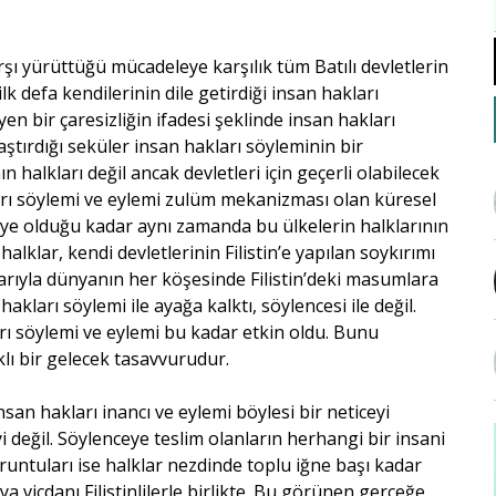
rşı yürüttüğü mücadeleye karşılık tüm Batılı devletlerin
k defa kendilerinin dile getirdiği insan hakları
n bir çaresizliğin ifadesi şeklinde insan hakları
aştırdığı seküler insan hakları söyleminin bir
n halkları değil ancak devletleri için geçerli olabilecek
arı söylemi ve eylemi zulüm mekanizması olan küresel
iye olduğu kadar aynı zamanda bu ülkelerin halklarının
alklar, kendi devletlerinin Filistin’e yapılan soykırımı
arıyla dünyanın her köşesinde Filistin’deki masumlara
hakları söylemi ile ayağa kalktı, söylencesi ile değil.
rı söylemi ve eylemi bu kadar etkin oldu. Bunu
klı bir gelecek tasavvurudur.
 hakları inancı ve eylemi böylesi bir neticeyi
 değil. Söylenceye teslim olanların herhangi bir insani
runtuları ise halklar nezdinde toplu iğne başı kadar
vicdanı Filistinlilerle birlikte. Bu görünen gerçeğe