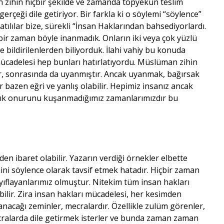
 zihin hiçbir şekilde ve zamanda topyekûn teslim
erçeği dile getiriyor. Bir farkla ki o söylemi “söylence”
Batılılar bize, sürekli “İnsan Haklarından bahsediyorlardı.
içbir zaman böyle inanmadık. Onların iki veya çok yüzlü
 bildirilenlerden biliyorduk. İlahi vahiy bu konuda
cadelesi hep bunları hatırlatıyordu. Müslüman zihin
tir, sonrasında da uyanmıştır. Ancak uyanmak, bağırsak
r bazen eğri ve yanlış olabilir. Hepimiz insanız ancak
nlık onurunu kuşanmadığımız zamanlarımızdır bu
eden ibaret olabilir. Yazarın verdiği örnekler elbette
ni söylence olarak tavsif etmek hatadır. Hiçbir zaman
yıflayanlarımız olmuştur. Nitekim tüm insan hakları
bilir. Zira insan hakları mücadelesi, her kesimden
anacağı zeminler, mecralardır. Özellikle zulüm görenler,
mecralarda dile getirmek isterler ve bunda zaman zaman