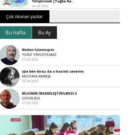
Yetiştirmek |Tuğba Ka..
06.08.2026
Çok okunan yazılar
Bu Hafta
Bu Ay
Neden İslamcıyım
YUSUF YAVUZYILMAZ
05.08.2026
işte ben biraz da o hasreti severim.
MUSTAFA AKMEŞE
06.08.2026
BİLGİNİN İNSANİLEŞTİRİLMESİ-3
ÜSTÜN BOL
07.08.2026