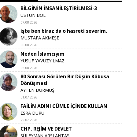
BİLGİNİN İNSANİLEŞTİRİLMESİ-3
ÜSTÜN BOL
07.08.2026
işte ben biraz da o hasreti severim.
MUSTAFA AKMEŞE
06.08.2026
Neden İslamcıyım
YUSUF YAVUZYILMAZ
05.08.2026
80 Sonrası Görülen Bir Düşün Kâbusa
Dönüşmesi
AYTEN DURMUŞ
31.07.2026
FAİLİN ADINI CÜMLE İÇİNDE KULLAN
ESRA DURU
29.07.2026
CHP, REJİM VE DEVLET
SÜLEYMAN ARSLANTAŞ