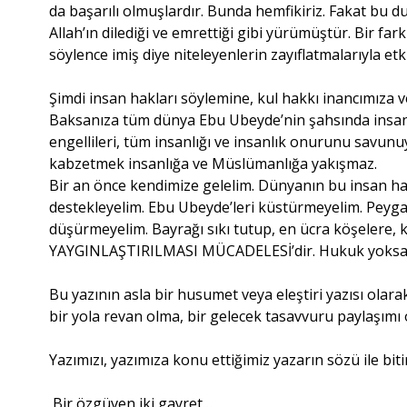
da başarılı olmuşlardır. Bunda hemfikiriz. Fakat bu 
Allah’ın dilediği ve emrettiği gibi yürümüştür. Bir far
söylence imiş diye niteleyenlerin zayıflatmalarıyla e
Şimdi insan hakları söylemine, kul hakkı inancımıza v
Baksanıza tüm dünya Ebu Ubeyde’nin şahsında insan hak
engellileri, tüm insanlığı ve insanlık onurunu savunu
kabzetmek insanlığa ve Müslümanlığa yakışmaz.
Bir an önce kendimize gelelim. Dünyanın bu insan hakl
destekleyelim. Ebu Ubeyde’leri küstürmeyelim. Peyg
düşürmeyelim. Bayrağı sıkı tutup, en ücra köşelere,
YAYGINLAŞTIRILMASI MÜCADELESİ’dir. Hukuk yoksa ad
Bu yazının asla bir husumet veya eleştiri yazısı olara
bir yola revan olma, bir gelecek tasavvuru paylaşımı 
Yazımızı, yazımıza konu ettiğimiz yazarın sözü ile biti
Bir özgüven iki gayret…