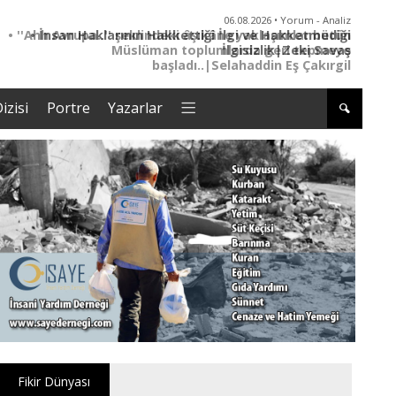
06.08.2026 • Yorum - Analiz
• İnsan Haklarının Hakkettiği İlgi ve Hakketmediği
İlgisizlik|Zeki Savaş
izisi
Portre
Yazarlar
Fikir Dünyası