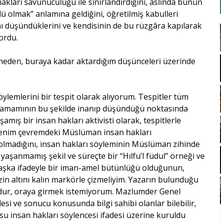
arı savunuculuğu ile sınırlandırdığını, aslında bunun
lü olmak” anlamına geldiğini, öğretilmiş kabulleri
nı düşündüklerini ve kendisinin de bu rüzgâra kapılarak
ordu.
çmeden, buraya kadar aktardığım düşünceleri üzerinde
öylemlerini bir tespit olarak alıyorum. Tespitler tüm
in tamamının bu şekilde inanıp düşündüğü noktasında
aşamış bir insan hakları aktivisti olarak, tespitlerle
 benim çevremdeki Müslüman insan hakları
 olmadığını, insan hakları söyleminin Müslüman zihinde
 yaşanmamış şekil ve süreçte bir “Hılfu’l füdul” örneği ve
r başka ifadeyle bir iman-amel bütünlüğü olduğunun,
izin altını kalın markörle çizmeliyim. Yazarın bulunduğu
udur, oraya girmek istemiyorum. Mazlumder Genel
si ve sonucu konusunda bilgi sahibi olanlar bilebilir,
usu insan hakları söylencesi ifadesi üzerine kuruldu