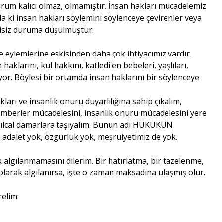
durum kalıcı olmaz, olmamıştır. İnsan hakları mücadelemiz
kla ki insan hakları söylemini söylenceye çevirenler veya
tkisiz duruma düşülmüştür.
e eylemlerine eskisinden daha çok ihtiyacımız vardır.
larını, kul hakkını, katledilen bebeleri, yaşlıları,
yor. Böylesi bir ortamda insan haklarını bir söylenceye
arı ve insanlık onuru duyarlılığına sahip çıkalım,
amberler mücadelesini, insanlık onuru mücadelesini yere
 kılcal damarlara taşıyalım. Bunun adı HUKUKUN
alet yok, özgürlük yok, meşruiyetimiz de yok.
k algılanmamasını dilerim. Bir hatırlatma, bir tazelenme,
olarak algılanırsa, işte o zaman maksadına ulaşmış olur.
relim: