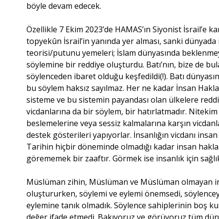
böyle devam edecek.
Özellikle 7 Ekim 2023’de HAMAS’ın Siyonist İsrail’e ka
topyekûn İsrail’in yanında yer alması, sanki dünyada il
teorisi/putunu yemeleri; İslam dünyasında beklenmeye
söylemine bir reddiye oluşturdu. Batı’nın, bize de bul
söylenceden ibaret olduğu keşfedildi(!). Batı dünyasını
bu söylem haksız sayılmaz. Her ne kadar İnsan Hakl
sisteme ve bu sistemin payandası olan ülkelere redd
vicdanlarına da bir söylem, bir hatırlatmadır. Nitekim h
beslemelerine veya sessiz kalmalarına karşın vicdanl
destek gösterileri yapıyorlar. İnsanlığın vicdanı insan 
Tarihin hiçbir döneminde olmadığı kadar insan hakla
görememek bir zaaftır. Görmek ise insanlık için sağlı
Müslüman zihin, Müslüman ve Müslüman olmayan insan
oluştururken, söylemi ve eylemi önemsedi, söylenceyi
eylemine tanık olmadık. Söylence sahiplerinin boş ku
değer ifade etmedi. Bakıyoruz ve görüyoruz tüm dünya 