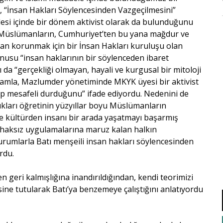
 “İnsan Hakları Söylencesinden Vazgeçilmesini”
lesi içinde bir dönem aktivist olarak da bulunduğunu
rda Müslümanların, Cumhuriyet’ten bu yana mağdur ve
n korunmak için bir İnsan Hakları kuruluşu olan
onusu “insan haklarının bir söylenceden ibaret
da “gerçekliği olmayan, hayali ve kurgusal bir mitoloji
vamla, Mazlumder yönetiminde MKYK üyesi bir aktivist
hep mesafeli durduğunu” ifade ediyordu. Nedenini de
dıkları öğretinin yüzyıllar boyu Müslümanların
ve kültürden insanı bir arada yaşatmayı başarmış
n haksız uygulamalarına maruz kalan halkın
urumlarla Batı menşeili insan hakları söylencesinden
rdu.
geri kalmışlığına inandırıldığından, kendi teorimizi
ine tutularak Batı’ya benzemeye çalıştığını anlatıyordu