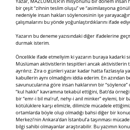
Yazar, MAZLUMDER’in misyonunu bir dönem insan hakl
bir çeşit “zihnin teslim oluşu” ve “asimilasyona gönül
nedeniyle insan hakları söylencesinin işe yarayacağı
çalışmalarını bu yönde yoğunlaştırdıklarını ifade ediy
Yazarın bu deneme yazısındaki diğer ifadelerine ge
durmak isterim.
Öncelikle ifade etmeliyim ki yazarın buraya kadarki s
Müslüman aktivistlerin tespitleri ancak aktivistler
ayrılırız. Zira o günleri yazar kadar hatta fazlasıyla y
kabullerin aynı olmadığını iddia ederim. En azından
savunucularına göre insan haklarının bir “söylence”
“kul hakkı” kavramına tekabül ettiğini, Batı’da örneği
bir “emr-i bil ma’ruf, nehy-i anil minker” eylemi, bi
kötülüklere karşı elimizle, dilimizle mücadele ettiğim
ortamlarda böyle olup olmadığı bahsi diğer bir kon
Merkezi’nin Ankara’dan İstanbul’a taşınması mücadele
bilgi sahibi olmayanlar araştırabilir. Bu yazımın kon