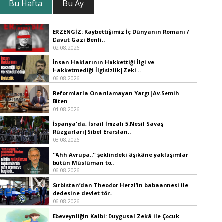
Bu Hafta
Bu Ay
ERZENGİZ: Kaybettiğimiz İç Dünyanın Romanı /
Davut Gazi Benli..
02.08.2026
İnsan Haklarının Hakkettiği İlgi ve
Hakketmediği İlgisizlik|Zeki ..
06.08.2026
Reformlarla Onarılamayan Yargı|Av.Semih
Biten
04.08.2026
İspanya'da, İsrail İmzalı 5.Nesil Savaş
Rüzgarları|Sibel Erarslan..
03.08.2026
''Ahh Avrupa..'' şeklindeki âşıkâne yaklaşımlar
bütün Müslüman to..
06.08.2026
Sırbistan’dan Theodor Herzl’in babaannesi ile
dedesine devlet tör..
06.08.2026
Ebeveynliğin Kalbi: Duygusal Zekâ ile Çocuk