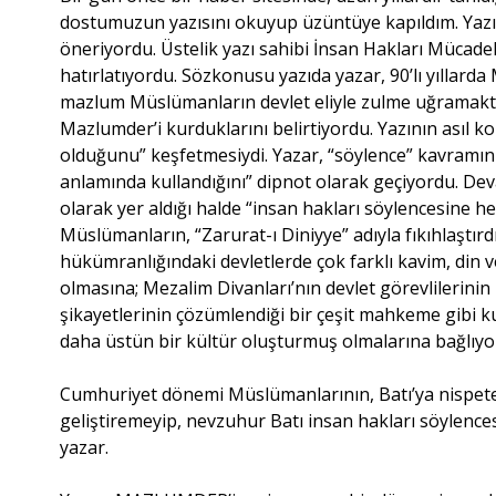
dostumuzun yazısını okuyup üzüntüye kapıldım. Yazı,
öneriyordu. Üstelik yazı sahibi İnsan Hakları Mücade
hatırlatıyordu. Sözkonusu yazıda yazar, 90’lı yılla
mazlum Müslümanların devlet eliyle zulme uğramakta
Mazlumder’i kurduklarını belirtiyordu. Yazının asıl k
olduğunu” keşfetmesiydi. Yazar, “söylence” kavramını 
anlamında kullandığını” dipnot olarak geçiyordu. De
olarak yer aldığı halde “insan hakları söylencesine 
Müslümanların, “Zarurat-ı Diniyye” adıyla fıkıhlaştır
hükümranlığındaki devletlerde çok farklı kavim, din 
olmasına; Mezalim Divanları’nın devlet görevlilerini
şikayetlerinin çözümlendiği bir çeşit mahkeme gibi k
daha üstün bir kültür oluşturmuş olmalarına bağlıyo
Cumhuriyet dönemi Müslümanlarının, Batı’ya nispeten 
geliştiremeyip, nevzuhur Batı insan hakları söylences
yazar.