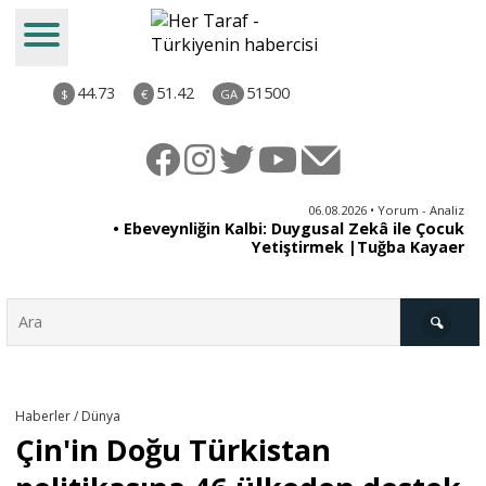
44.73
51.42
51500
$
€
GA
ya
06.08.2026 • Yorum - Analiz
rı
• Ebeveynliğin Kalbi: Duygusal Zekâ ile Çocuk
Yetiştirmek |Tuğba Kayaer
Türkiye
Haberler / Dünya
Çin'in Doğu Türkistan
Derkenar