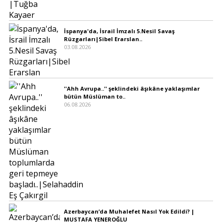
İspanya'da, İsrail İmzalı 5.Nesil Savaş
Rüzgarları|Sibel Erarslan..
03.08.2026
''Ahh Avrupa..'' şeklindeki âşıkâne yaklaşımlar
bütün Müslüman to..
06.08.2026
Azerbaycan’da Muhalefet Nasıl Yok Edildi? |
MUSTAFA YENEROĞLU