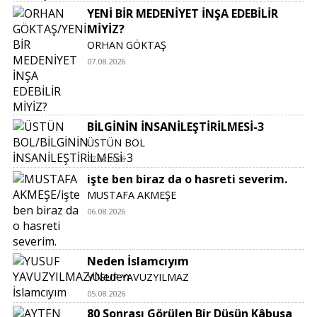
YENİ BİR MEDENİYET İNŞA EDEBİLİR
MİYİZ?
ORHAN GÖKTAŞ
07.08.2026
BİLGİNİN İNSANİLEŞTİRİLMESİ-3
ÜSTÜN BOL
07.08.2026
işte ben biraz da o hasreti severim.
MUSTAFA AKMEŞE
06.08.2026
Neden İslamcıyım
YUSUF YAVUZYILMAZ
05.08.2026
80 Sonrası Görülen Bir Düşün Kâbusa