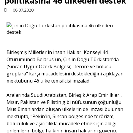
politikasına 46 ülkeden destek
08.07.2020
Sivil Toplum
Kültür - Sanat
Birleşmiş Milletler'in İnsan Hakları Konseyi 44.
Ekonomi
Oturumunda Belarus'un, Çin'in Doğu Türkistan'da
(Sincan Uygur Özerk Bölgesi) "teröre ve bölücü
Dünya
gruplara" karşı mücadelesini desteklediğini açıklayan
mektubunu 46 ülke temsilcisi imzaladı.
Yorum - Analiz
Aralarında Suudi Arabistan, Birleşik Arap Emirlikleri,
Mısır, Pakistan ve Filistin gibi nüfusunun çoğunluğu
Müslümanlardan oluşan ülkelerin de imzası bulunan
Söyleşi
mektupta, "Pekin'in, Sincan bölgesinde terörizm,
bölücülük ve aşırıcılıkla mücadele etmek için aldığı
önlemlerin bölge halkının insan haklarını güvence
Yazı Dizisi