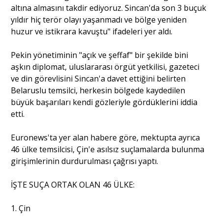
altına almasını takdir ediyoruz. Sincan'da son 3 buçuk
yıldır hiç terör olayı yaşanmadı ve bölge yeniden
Portre
huzur ve istikrara kavuştu" ifadeleri yer aldı.
Pekin yönetiminin "açık ve şeffaf" bir şekilde bini
Yazarlar
aşkın diplomat, uluslararası örgüt yetkilisi, gazeteci
ve din görevlisini Sincan'a davet ettiğini belirten
Belaruslu temsilci, herkesin bölgede kaydedilen
büyük başarıları kendi gözleriyle gördüklerini iddia
etti.
Eğitim
Euronews'ta yer alan habere göre, mektupta ayrıca
Dosya Haber
46 ülke temsilcisi, Çin'e asılsız suçlamalarda bulunma
girişimlerinin durdurulması çağrısı yaptı.
Ankara Analiz
İŞTE SUÇA ORTAK OLAN 46 ÜLKE:
Sağlık
1. Çin