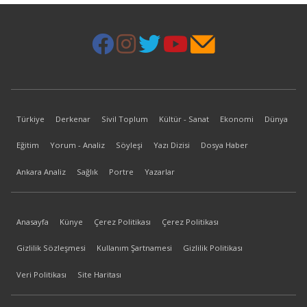
Türkiye
Derkenar
Sivil Toplum
Kültür - Sanat
Ekonomi
Dünya
Eğitim
Yorum - Analiz
Söyleşi
Yazı Dizisi
Dosya Haber
Ankara Analiz
Sağlık
Portre
Yazarlar
Anasayfa
Künye
Çerez Politikası
Çerez Politikası
Gizlilik Sözleşmesi
Kullanım Şartnamesi
Gizlilik Politikası
Veri Politikası
Site Haritası