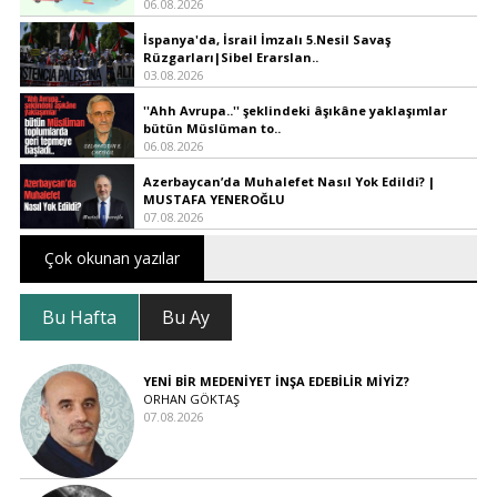
06.08.2026
İspanya'da, İsrail İmzalı 5.Nesil Savaş
Rüzgarları|Sibel Erarslan..
03.08.2026
''Ahh Avrupa..'' şeklindeki âşıkâne yaklaşımlar
bütün Müslüman to..
06.08.2026
Azerbaycan’da Muhalefet Nasıl Yok Edildi? |
MUSTAFA YENEROĞLU
07.08.2026
Çok okunan yazılar
Bu Hafta
Bu Ay
YENİ BİR MEDENİYET İNŞA EDEBİLİR MİYİZ?
ORHAN GÖKTAŞ
07.08.2026