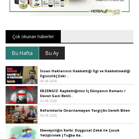
Çok okunan haberler
Bu Hafta
Bu Ay
İnsan Haklarının Hakkettiği İlgi ve Hakketmediği
İlgisizlik|Zeki ..
06.08.2026
ERZENGİZ: Kaybettiğimiz İç Dünyanın Romanı /
Davut Gazi Benli..
02.08.2026
Reformlarla Onarılamayan Yargı|Av.Semih Biten
04.08.2026
Ebeveynliğin Kalbi: Duygusal Zekâ ile Çocuk
Yetiştirmek |Tuğba Ka..