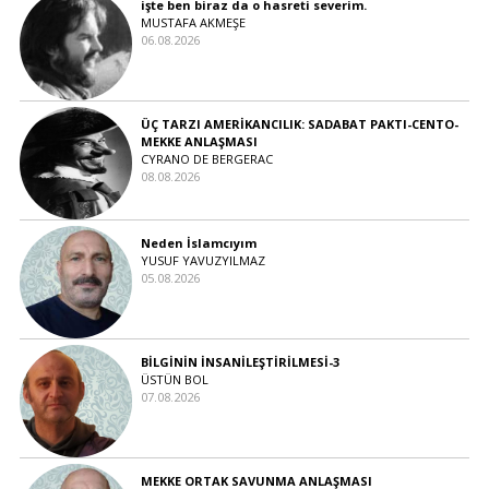
işte ben biraz da o hasreti severim.
MUSTAFA AKMEŞE
06.08.2026
ÜÇ TARZI AMERİKANCILIK: SADABAT PAKTI-CENTO-
MEKKE ANLAŞMASI
CYRANO DE BERGERAC
08.08.2026
Neden İslamcıyım
YUSUF YAVUZYILMAZ
05.08.2026
BİLGİNİN İNSANİLEŞTİRİLMESİ-3
ÜSTÜN BOL
07.08.2026
MEKKE ORTAK SAVUNMA ANLAŞMASI