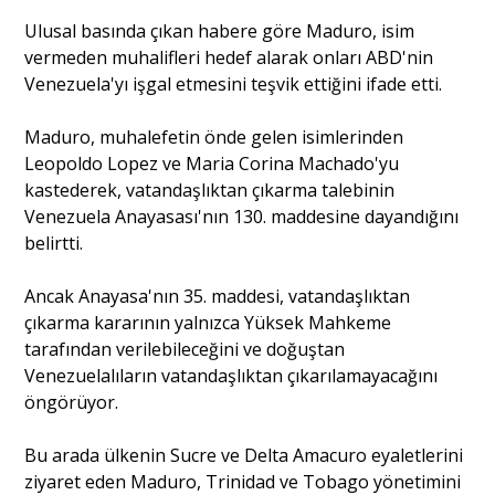
Ulusal basında çıkan habere göre Maduro, isim
vermeden muhalifleri hedef alarak onları ABD'nin
Portre
Venezuela'yı işgal etmesini teşvik ettiğini ifade etti.
Yazarlar
Maduro, muhalefetin önde gelen isimlerinden
Leopoldo Lopez ve Maria Corina Machado'yu
kastederek, vatandaşlıktan çıkarma talebinin
Venezuela Anayasası'nın 130. maddesine dayandığını
belirtti.
Eğitim
Ancak Anayasa'nın 35. maddesi, vatandaşlıktan
Dosya Haber
çıkarma kararının yalnızca Yüksek Mahkeme
tarafından verilebileceğini ve doğuştan
Ankara Analiz
Venezuelalıların vatandaşlıktan çıkarılamayacağını
öngörüyor.
Sağlık
Bu arada ülkenin Sucre ve Delta Amacuro eyaletlerini
ziyaret eden Maduro, Trinidad ve Tobago yönetimini