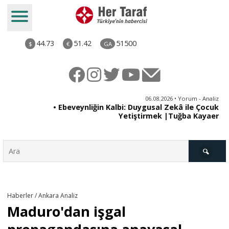
44.73
51.42
51500
$
€
GA
ya
06.08.2026 • Yorum - Analiz
rı
• Ebeveynliğin Kalbi: Duygusal Zekâ ile Çocuk
Yetiştirmek |Tuğba Kayaer
Türkiye
Haberler / Ankara Analiz
Maduro'dan işgal
Derkenar