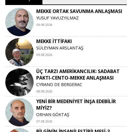
MEKKE ORTAK SAVUNMA ANLAŞMASI
YUSUF YAVUZYILMAZ
09.08.2026
MEKKE İTTİFAKI
SÜLEYMAN ARSLANTAŞ
09.08.2026
ÜÇ TARZI AMERİKANCILIK: SADABAT
PAKTI-CENTO-MEKKE ANLAŞMASI
CYRANO DE BERGERAC
08.08.2026
YENİ BİR MEDENİYET İNŞA EDEBİLİR
MİYİZ?
ORHAN GÖKTAŞ
07.08.2026
BİLGİNİN İNSANİLEŞTİRİLMESİ-3