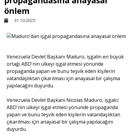
propagandasına anayasal
önlem
Sivil Toplum
31.10.2025
Kültür - Sanat
Ekonomi
Venezuela Devlet Başkanı Maduro, işgalin en büyük
ortağı ABD'nin ülkeyi işgal etmesi yönünde
propaganda yapan ve bunu teşvik eden kişilerin
Dünya
vatandaşlıktan çıkarılması için anayasal bir çalışma
yapılacağını duyurdu.
Yorum - Analiz
Venezuela Devlet Başkanı Nicolas Maduro, işgalci
ABD'nin ülkeyi işgal etmesi yönünde propaganda
Söyleşi
yapan ve bunu teşvik eden kişilerin vatandaşlıktan
çıkarılması için anayasal bir çalışma yapılacağını
duyurdu.
Yazı Dizisi