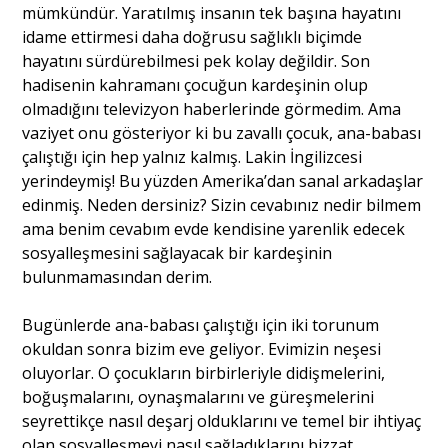
mümkündür. Yaratılmış insanın tek başına hayatını
idame ettirmesi daha doğrusu sağlıklı biçimde
hayatını sürdürebilmesi pek kolay değildir. Son
hadisenin kahramanı çocuğun kardeşinin olup
olmadığını televizyon haberlerinde görmedim. Ama
vaziyet onu gösteriyor ki bu zavallı çocuk, ana-babası
çalıştığı için hep yalnız kalmış. Lakin İngilizcesi
yerindeymiş! Bu yüzden Amerika’dan sanal arkadaşlar
edinmiş. Neden dersiniz? Sizin cevabınız nedir bilmem
ama benim cevabım evde kendisine yarenlik edecek
sosyalleşmesini sağlayacak bir kardeşinin
bulunmamasından derim.
Bugünlerde ana-babası çalıştığı için iki torunum
okuldan sonra bizim eve geliyor. Evimizin neşesi
oluyorlar. O çocukların birbirleriyle didişmelerini,
boğuşmalarını, oynaşmalarını ve güreşmelerini
seyrettikçe nasıl deşarj olduklarını ve temel bir ihtiyaç
olan sosyalleşmeyi nasıl sağladıklarını bizzat