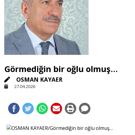
Sivil Toplum
Kültür - Sanat
Ekonomi
Görmediğin bir oğlu olmuş…
Dünya
OSMAN KAYAER
27.04.2026
Yorum - Analiz
Söyleşi
Yazı Dizisi