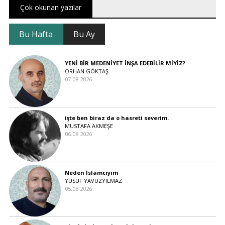
Çok okunan yazılar
Bu Hafta
Bu Ay
YENİ BİR MEDENİYET İNŞA EDEBİLİR MİYİZ?
ORHAN GÖKTAŞ
07.08.2026
işte ben biraz da o hasreti severim.
MUSTAFA AKMEŞE
06.08.2026
Neden İslamcıyım
YUSUF YAVUZYILMAZ
05.08.2026