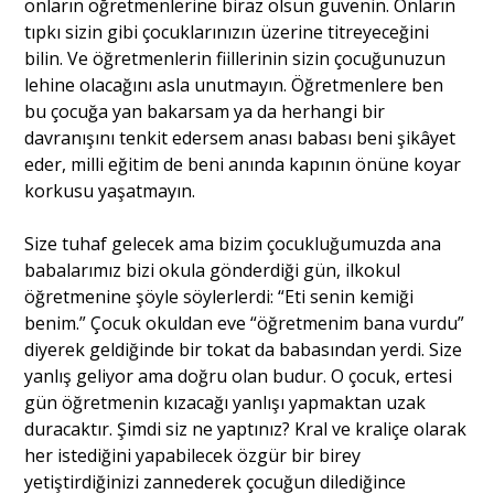
onların öğretmenlerine biraz olsun güvenin. Onların
tıpkı sizin gibi çocuklarınızın üzerine titreyeceğini
bilin. Ve öğretmenlerin fiillerinin sizin çocuğunuzun
lehine olacağını asla unutmayın. Öğretmenlere ben
bu çocuğa yan bakarsam ya da herhangi bir
davranışını tenkit edersem anası babası beni şikâyet
eder, milli eğitim de beni anında kapının önüne koyar
korkusu yaşatmayın.
Size tuhaf gelecek ama bizim çocukluğumuzda ana
babalarımız bizi okula gönderdiği gün, ilkokul
öğretmenine şöyle söylerlerdi: “Eti senin kemiği
benim.” Çocuk okuldan eve “öğretmenim bana vurdu”
diyerek geldiğinde bir tokat da babasından yerdi. Size
yanlış geliyor ama doğru olan budur. O çocuk, ertesi
gün öğretmenin kızacağı yanlışı yapmaktan uzak
duracaktır. Şimdi siz ne yaptınız? Kral ve kraliçe olarak
her istediğini yapabilecek özgür bir birey
yetiştirdiğinizi zannederek çocuğun dilediğince