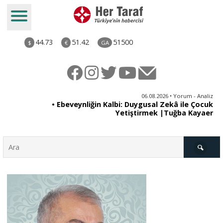
44.73
51.42
51500
$
€
GA
ya
06.08.2026 • Yorum - Analiz
rı
• Ebeveynliğin Kalbi: Duygusal Zekâ ile Çocuk
Yetiştirmek |Tuğba Kayaer
Türkiye
Derkenar