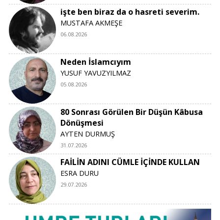
işte ben biraz da o hasreti severim.
MUSTAFA AKMEŞE
06.08.2026
Neden İslamcıyım
YUSUF YAVUZYILMAZ
05.08.2026
80 Sonrası Görülen Bir Düşün Kâbusa
Dönüşmesi
AYTEN DURMUŞ
31.07.2026
FAİLİN ADINI CÜMLE İÇİNDE KULLAN
ESRA DURU
29.07.2026