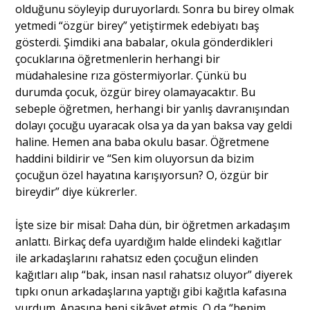
olduğunu söyleyip duruyorlardı. Sonra bu birey olmak
yetmedi “özgür birey” yetiştirmek edebiyatı baş
gösterdi. Şimdiki ana babalar, okula gönderdikleri
çocuklarına öğretmenlerin herhangi bir
müdahalesine rıza göstermiyorlar. Çünkü bu
durumda çocuk, özgür birey olamayacaktır. Bu
sebeple öğretmen, herhangi bir yanlış davranışından
dolayı çocuğu uyaracak olsa ya da yan baksa vay geldi
haline. Hemen ana baba okulu basar. Öğretmene
haddini bildirir ve “Sen kim oluyorsun da bizim
çocuğun özel hayatına karışıyorsun? O, özgür bir
bireydir” diye kükrerler.
İşte size bir misal: Daha dün, bir öğretmen arkadaşım
anlattı. Birkaç defa uyardığım halde elindeki kağıtlar
ile arkadaşlarını rahatsız eden çocuğun elinden
kağıtları alıp “bak, insan nasıl rahatsız oluyor” diyerek
tıpkı onun arkadaşlarına yaptığı gibi kağıtla kafasına
vurdum. Anasına beni şikâyet etmiş. O da “benim