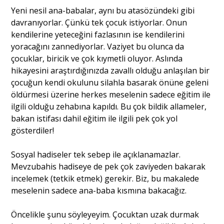
Yeni nesil ana-babalar, aynı bu atasözündeki gibi
davranıyorlar. Çünkü tek çocuk istiyorlar. Onun
Portre
kendilerine yeteceğini fazlasının ise kendilerini
yoracağını zannediyorlar. Vaziyet bu olunca da
çocuklar, biricik ve çok kıymetli oluyor. Aslında
Yazarlar
hikayesini araştırdığınızda zavallı olduğu anlaşılan bir
çocuğun kendi okulunu silahla basarak önüne geleni
öldürmesi üzerine herkes meselenin sadece eğitim ile
ilgili olduğu zehabına kapıldı. Bu çok bildik allameler,
bakan istifası dahil eğitim ile ilgili pek çok yol
Eğitim
gösterdiler!
Dosya Haber
Sosyal hadiseler tek sebep ile açıklanamazlar.
Mevzubahis hadiseye de pek çok zaviyeden bakarak
Ankara Analiz
incelemek (tetkik etmek) gerekir. Biz, bu makalede
Sağlık
meselenin sadece ana-baba kısmına bakacağız.
Öncelikle şunu söyleyeyim. Çocuktan uzak durmak