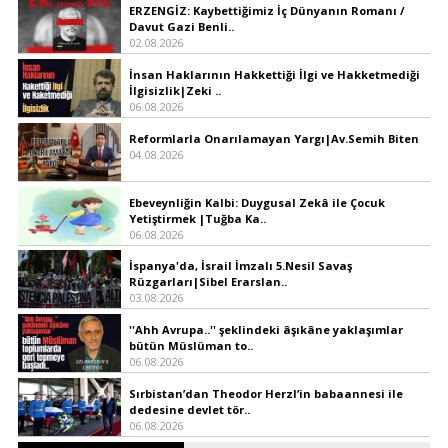
ERZENGİZ: Kaybettiğimiz İç Dünyanın Romanı /
Davut Gazi Benli..
02.08.2026
İnsan Haklarının Hakkettiği İlgi ve Hakketmediği
İlgisizlik|Zeki ..
06.08.2026
Reformlarla Onarılamayan Yargı|Av.Semih Biten
04.08.2026
Ebeveynliğin Kalbi: Duygusal Zekâ ile Çocuk
Yetiştirmek |Tuğba Ka..
06.08.2026
İspanya'da, İsrail İmzalı 5.Nesil Savaş
Rüzgarları|Sibel Erarslan..
03.08.2026
''Ahh Avrupa..'' şeklindeki âşıkâne yaklaşımlar
bütün Müslüman to..
06.08.2026
Sırbistan’dan Theodor Herzl’in babaannesi ile
dedesine devlet tör..
06.08.2026