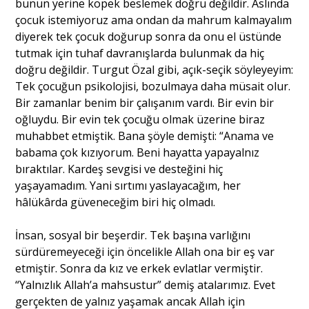
bunun yerine köpek beslemek doğru değildir. Aslında
çocuk istemiyoruz ama ondan da mahrum kalmayalım
diyerek tek çocuk doğurup sonra da onu el üstünde
tutmak için tuhaf davranışlarda bulunmak da hiç
doğru değildir. Turgut Özal gibi, açık-seçik söyleyeyim:
Tek çocuğun psikolojisi, bozulmaya daha müsait olur.
Bir zamanlar benim bir çalışanım vardı. Bir evin bir
oğluydu. Bir evin tek çocuğu olmak üzerine biraz
muhabbet etmiştik. Bana şöyle demişti: “Anama ve
babama çok kızıyorum. Beni hayatta yapayalnız
bıraktılar. Kardeş sevgisi ve desteğini hiç
yaşayamadım. Yani sırtımı yaslayacağım, her
hâlükârda güveneceğim biri hiç olmadı.
İnsan, sosyal bir beşerdir. Tek başına varlığını
sürdüremeyeceği için öncelikle Allah ona bir eş var
etmiştir. Sonra da kız ve erkek evlatlar vermiştir.
“Yalnızlık Allah’a mahsustur” demiş atalarımız. Evet
gerçekten de yalnız yaşamak ancak Allah için