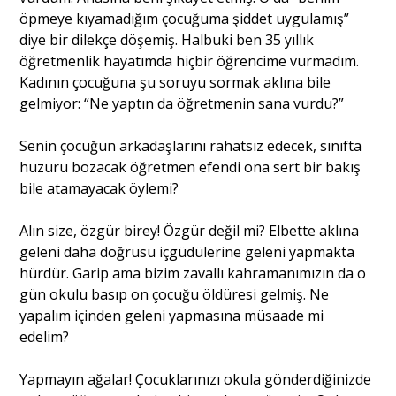
öpmeye kıyamadığım çocuğuma şiddet uygulamış”
diye bir dilekçe döşemiş. Halbuki ben 35 yıllık
öğretmenlik hayatımda hiçbir öğrencime vurmadım.
Kadının çocuğuna şu soruyu sormak aklına bile
gelmiyor: “Ne yaptın da öğretmenin sana vurdu?”
Senin çocuğun arkadaşlarını rahatsız edecek, sınıfta
huzuru bozacak öğretmen efendi ona sert bir bakış
bile atamayacak öylemi?
Alın size, özgür birey! Özgür değil mi? Elbette aklına
geleni daha doğrusu içgüdülerine geleni yapmakta
hürdür. Garip ama bizim zavallı kahramanımızın da o
gün okulu basıp on çocuğu öldüresi gelmiş. Ne
yapalım içinden geleni yapmasına müsaade mi
edelim?
Yapmayın ağalar! Çocuklarınızı okula gönderdiğinizde