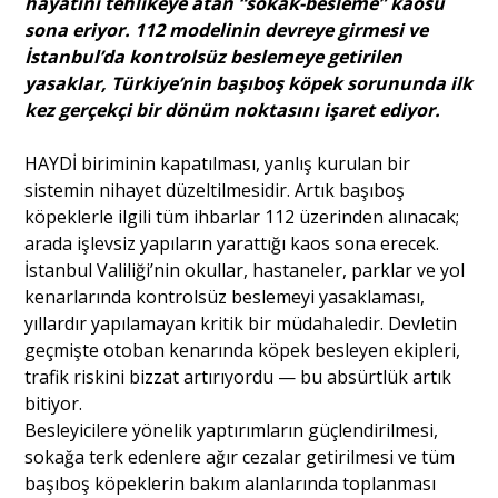
hayatını tehlikeye atan “sokak-besleme” kaosu
sona eriyor. 112 modelinin devreye girmesi ve
İstanbul’da kontrolsüz beslemeye getirilen
Portre
yasaklar, Türkiye’nin başıboş köpek sorununda ilk
kez gerçekçi bir dönüm noktasını işaret ediyor.
Yazarlar
HAYDİ biriminin kapatılması, yanlış kurulan bir
sistemin nihayet düzeltilmesidir. Artık başıboş
köpeklerle ilgili tüm ihbarlar 112 üzerinden alınacak;
arada işlevsiz yapıların yarattığı kaos sona erecek.
İstanbul Valiliği’nin okullar, hastaneler, parklar ve yol
Eğitim
kenarlarında kontrolsüz beslemeyi yasaklaması,
Dosya Haber
yıllardır yapılamayan kritik bir müdahaledir. Devletin
geçmişte otoban kenarında köpek besleyen ekipleri,
Ankara Analiz
trafik riskini bizzat artırıyordu — bu absürtlük artık
bitiyor.
Sağlık
Besleyicilere yönelik yaptırımların güçlendirilmesi,
sokağa terk edenlere ağır cezalar getirilmesi ve tüm
başıboş köpeklerin bakım alanlarında toplanması