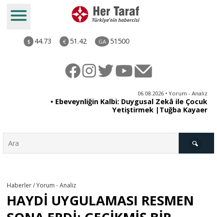
44.73
51.42
51500
$
€
GA
ya
06.08.2026 • Yorum - Analiz
rı
• Ebeveynliğin Kalbi: Duygusal Zekâ ile Çocuk
Yetiştirmek |Tuğba Kayaer
Türkiye
Haberler / Yorum - Analiz
HAYDİ UYGULAMASI RESMEN
Derkenar