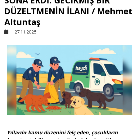
SONA ERDİ: GECİKMİŞ BİR
DÜZELTMENİN İLANI / Mehmet
Sivil Toplum
Altuntaş
27.11.2025
Kültür - Sanat
Ekonomi
Dünya
Yorum - Analiz
Söyleşi
Yıllardır kamu düzenini felç eden, çocukların
Yazı Dizisi