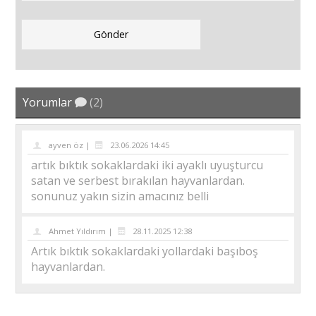
Yorumlar
(2)
ayven öz |
23.06.2026 14:45
artık bıktık sokaklardaki iki ayaklı uyuşturcu
satan ve serbest bırakılan hayvanlardan.
sonunuz yakın sizin amacınız belli
Ahmet Yıldırım |
28.11.2025 12:38
Artık bıktık sokaklardaki yollardaki başıboş
hayvanlardan.