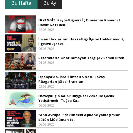
Bu Hafta
Bu Ay
ERZENGİZ: Kaybettiğimiz İç Dünyanın Romanı /
Davut Gazi Benli..
02.08.2026
İnsan Haklarının Hakkettiği İlgi ve Hakketmediği
İlgisizlik|Zeki ..
06.08.2026
Reformlarla Onarılamayan Yargı|Av.Semih Biten
04.08.2026
İspanya'da, İsrail İmzalı 5.Nesil Savaş
Rüzgarları|Sibel Erarslan..
03.08.2026
Ebeveynliğin Kalbi: Duygusal Zekâ ile Çocuk
Yetiştirmek |Tuğba Ka..
06.08.2026
''Ahh Avrupa..'' şeklindeki âşıkâne yaklaşımlar
bütün Müslüman to..
06.08.2026