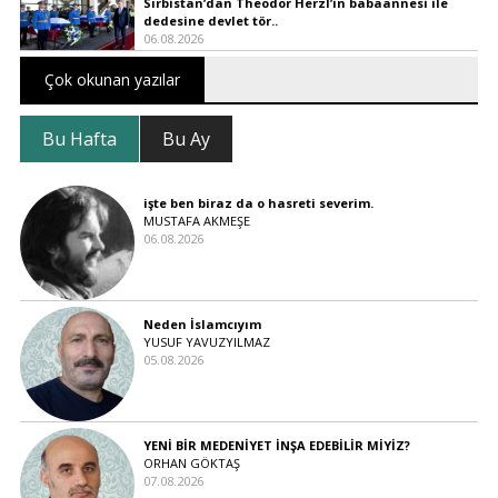
Sırbistan’dan Theodor Herzl’in babaannesi ile
dedesine devlet tör..
06.08.2026
Çok okunan yazılar
Bu Hafta
Bu Ay
işte ben biraz da o hasreti severim.
MUSTAFA AKMEŞE
06.08.2026
Neden İslamcıyım
YUSUF YAVUZYILMAZ
05.08.2026
YENİ BİR MEDENİYET İNŞA EDEBİLİR MİYİZ?
ORHAN GÖKTAŞ
07.08.2026