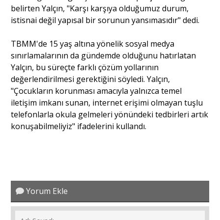
belirten Yalçın, "Karşı karşıya olduğumuz durum,
istisnai değil yapısal bir sorunun yansımasıdır" dedi.
Portre
TBMM'de 15 yaş altına yönelik sosyal medya
sınırlamalarının da gündemde olduğunu hatırlatan
Yazarlar
Yalçın, bu süreçte farklı çözüm yollarının
değerlendirilmesi gerektiğini söyledi. Yalçın,
"Çocukların korunması amacıyla yalnızca temel
iletişim imkanı sunan, internet erişimi olmayan tuşlu
telefonlarla okula gelmeleri yönündeki tedbirleri artık
Eğitim
konuşabilmeliyiz" ifadelerini kullandı.
Dosya Haber
Ankara Analiz
Sağlık
Yorum Ekle