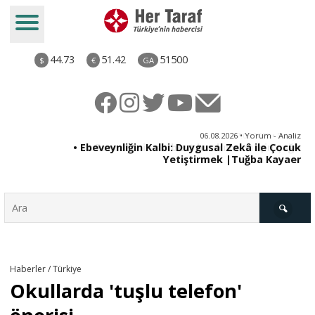
44.73
51.42
51500
$
€
GA
ya
06.08.2026 • Yorum - Analiz
rı
• Ebeveynliğin Kalbi: Duygusal Zekâ ile Çocuk
Yetiştirmek |Tuğba Kayaer
Türkiye
Haberler / Türkiye
Okullarda 'tuşlu telefon'
Derkenar