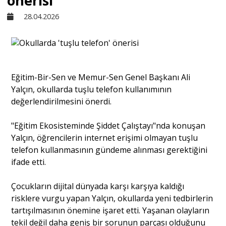
önerisi
28.04.2026
Sivil Toplum
Kültür - Sanat
Eğitim-Bir-Sen ve Memur-Sen Genel Başkanı Ali
Yalçın, okullarda tuşlu telefon kullanımının
Ekonomi
değerlendirilmesini önerdi.
Dünya
"Eğitim Ekosisteminde Şiddet Çalıştayı"nda konuşan
Yalçın, öğrencilerin internet erişimi olmayan tuşlu
telefon kullanmasının gündeme alınması gerektiğini
Yorum - Analiz
ifade etti.
Çocukların dijital dünyada karşı karşıya kaldığı
Söyleşi
risklere vurgu yapan Yalçın, okullarda yeni tedbirlerin
tartışılmasının önemine işaret etti. Yaşanan olayların
Yazı Dizisi
tekil değil daha geniş bir sorunun parçası olduğunu