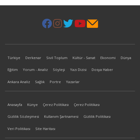
Türkiye
Derkenar
Sivil Toplum
Kültür - Sanat
Ekonomi
Dünya
Eğitim
Yorum - Analiz
Söyleşi
Yazı Dizisi
Dosya Haber
Ankara Analiz
Sağlık
Portre
Yazarlar
Anasayfa
Künye
Çerez Politikası
Çerez Politikası
Gizlilik Sözleşmesi
Kullanım Şartnamesi
Gizlilik Politikası
Veri Politikası
Site Haritası