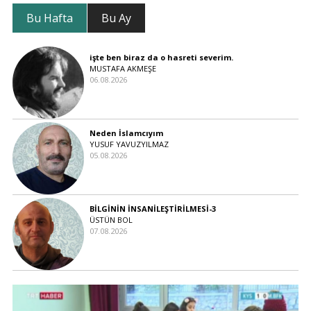
Bu Hafta
Bu Ay
işte ben biraz da o hasreti severim.
MUSTAFA AKMEŞE
06.08.2026
Neden İslamcıyım
YUSUF YAVUZYILMAZ
05.08.2026
BİLGİNİN İNSANİLEŞTİRİLMESİ-3
ÜSTÜN BOL
07.08.2026