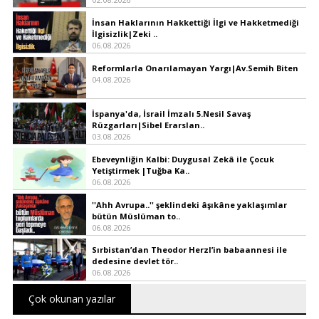
İnsan Haklarının Hakkettiği İlgi ve Hakketmediği
İlgisizlik|Zeki ..
06.08.2026
Reformlarla Onarılamayan Yargı|Av.Semih Biten
04.08.2026
İspanya'da, İsrail İmzalı 5.Nesil Savaş
Rüzgarları|Sibel Erarslan..
03.08.2026
Ebeveynliğin Kalbi: Duygusal Zekâ ile Çocuk
Yetiştirmek |Tuğba Ka..
06.08.2026
''Ahh Avrupa..'' şeklindeki âşıkâne yaklaşımlar
bütün Müslüman to..
06.08.2026
Sırbistan’dan Theodor Herzl’in babaannesi ile
dedesine devlet tör..
06.08.2026
Çok okunan yazılar