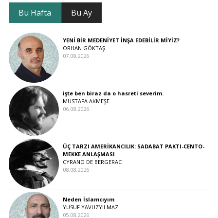
Bu Hafta
Bu Ay
YENİ BİR MEDENİYET İNŞA EDEBİLİR MİYİZ?
ORHAN GÖKTAŞ
07.08.2026
işte ben biraz da o hasreti severim.
MUSTAFA AKMEŞE
06.08.2026
ÜÇ TARZI AMERİKANCILIK: SADABAT PAKTI-CENTO-
MEKKE ANLAŞMASI
CYRANO DE BERGERAC
08.08.2026
Neden İslamcıyım
YUSUF YAVUZYILMAZ
05.08.2026