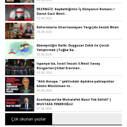
ERZENGİZ: Kaybettiğimiz İç Dünyanın Romanı /
Davut Gazi Benli..
02.08.2026
Reformlarla Onarılamayan Yargı|Av.Semih Biten
04.08.2026
Ebeveynliğin Kalbi: Duygusal Zekâ ile Çocuk
Yetiştirmek |Tuğba Ka..
06.08.2026
İspanya'da, İsrail İmzalı 5.Nesil Savaş
Rüzgarları|Sibel Erarslan..
03.08.2026
''Ahh Avrupa..'' şeklindeki âşıkâne yaklaşımlar
bütün Müslüman to..
06.08.2026
Azerbaycan’da Muhalefet Nasıl Yok Edildi? |
MUSTAFA YENEROĞLU
07.08.2026
Çok okunan yazılar