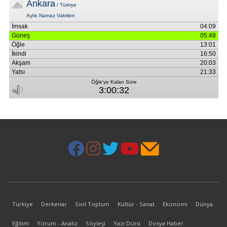
Türkiye
Derkenar
Sivil Toplum
Kültür - Sanat
Ekonomi
Dünya
Eğitim
Yorum - Analiz
Söyleşi
Yazı Dizisi
Dosya Haber