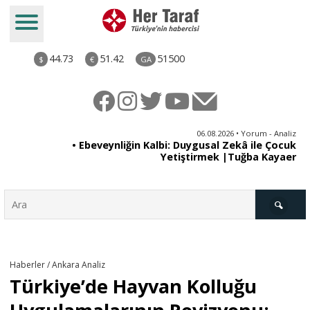
44.73
51.42
51500
$
€
GA
ya
06.08.2026 • Yorum - Analiz
rı
• Ebeveynliğin Kalbi: Duygusal Zekâ ile Çocuk
Yetiştirmek |Tuğba Kayaer
Türkiye
Haberler / Ankara Analiz
Türkiye’de Hayvan Kolluğu
Derkenar