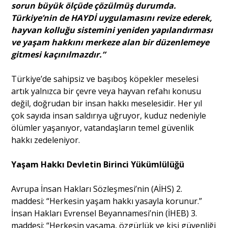
sorun büyük ölçüde çözülmüş durumda.
Türkiye’nin de HAYDİ uygulamasını revize ederek,
Portre
hayvan kolluğu sistemini yeniden yapılandırması
ve yaşam hakkını merkeze alan bir düzenlemeye
gitmesi kaçınılmazdır.”
Yazarlar
Türkiye’de sahipsiz ve başıboş köpekler meselesi
artık yalnızca bir çevre veya hayvan refahı konusu
değil, doğrudan bir insan hakkı meselesidir. Her yıl
çok sayıda insan saldırıya uğruyor, kuduz nedeniyle
Eğitim
ölümler yaşanıyor, vatandaşların temel güvenlik
hakkı zedeleniyor.
Dosya Haber
Yaşam Hakkı Devletin Birinci Yükümlülüğü
Ankara Analiz
Avrupa İnsan Hakları Sözleşmesi’nin (AİHS) 2.
Sağlık
maddesi: “Herkesin yaşam hakkı yasayla korunur.”
İnsan Hakları Evrensel Beyannamesi’nin (İHEB) 3.
maddesi: “Herkesin yaşama, özgürlük ve kişi güvenliği