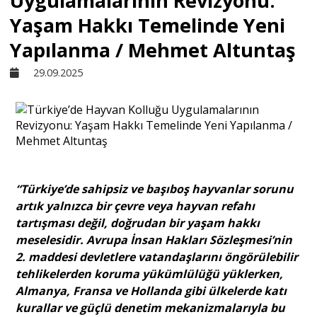
Uygulamalarının Revizyonu:
Yaşam Hakkı Temelinde Yeni
Sivil Toplum
Yapılanma / Mehmet Altuntaş
29.09.2025
Kültür - Sanat
Ekonomi
Dünya
“Türkiye’de sahipsiz ve başıboş hayvanlar sorunu
artık yalnızca bir çevre veya hayvan refahı
Yorum - Analiz
tartışması değil, doğrudan bir yaşam hakkı
meselesidir. Avrupa İnsan Hakları Sözleşmesi’nin
2. maddesi devletlere vatandaşlarını öngörülebilir
Söyleşi
tehlikelerden koruma yükümlülüğü yüklerken,
Almanya, Fransa ve Hollanda gibi ülkelerde katı
kurallar ve güçlü denetim mekanizmalarıyla bu
Yazı Dizisi