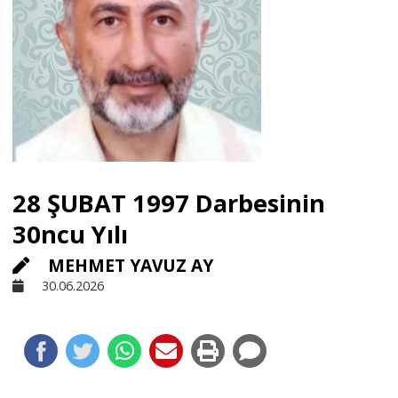
Sivil Toplum
Kültür - Sanat
Ekonomi
28 ŞUBAT 1997 Darbesinin
Dünya
30ncu Yılı
MEHMET YAVUZ AY
Yorum - Analiz
30.06.2026
Söyleşi
Yazı Dizisi