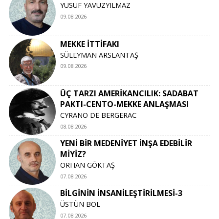
YUSUF YAVUZYILMAZ
09.08.2026
MEKKE İTTİFAKI
SÜLEYMAN ARSLANTAŞ
09.08.2026
ÜÇ TARZI AMERİKANCILIK: SADABAT
PAKTI-CENTO-MEKKE ANLAŞMASI
CYRANO DE BERGERAC
08.08.2026
YENİ BİR MEDENİYET İNŞA EDEBİLİR
MİYİZ?
ORHAN GÖKTAŞ
07.08.2026
BİLGİNİN İNSANİLEŞTİRİLMESİ-3
ÜSTÜN BOL
07.08.2026