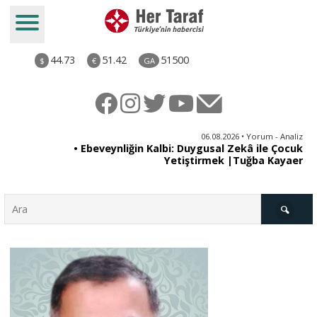
44.73
51.42
51500
$
€
GA
ya
06.08.2026 • Yorum - Analiz
rı
• Ebeveynliğin Kalbi: Duygusal Zekâ ile Çocuk
Yetiştirmek |Tuğba Kayaer
Türkiye
Derkenar