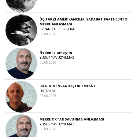
ÜÇ TARZI AMERİKANCILIK: SADABAT PAKTI-CENTO-
MEKKE ANLAŞMASI
CYRANO DE BERGERAC
08.08.2026
Neden İslamcıyım
YUSUF YAVUZYILMAZ
05.08.2026
BİLGİNİN İNSANİLEŞTİRİLMESİ-3
ÜSTÜN BOL
07.08.2026
MEKKE ORTAK SAVUNMA ANLAŞMASI
YUSUF YAVUZYILMAZ
09.08.2026