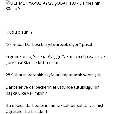
Portre
Yazarlar
Kutlu olsun (?! )
“28 Şubat Darbesi bin yıl sürecek diyen” paşa!
Ergenekoncu, Sarıkız, Ayışığı, Yakamozcu! paşalar ve
Eğitim
şürekası! Size de kutlu olsun!
Dosya Haber
28 Şubat’ın karanlık sayfaları kapanacak sanmıştık.
Ankara Analiz
Darbeler ve darbecilerin el üstünde tutulduğu bir
başka ülke var mıdır ?
Sağlık
Bu ülkede darbecilerin muhakkak bir sahibi varmış!
Öğrettiler be birader !