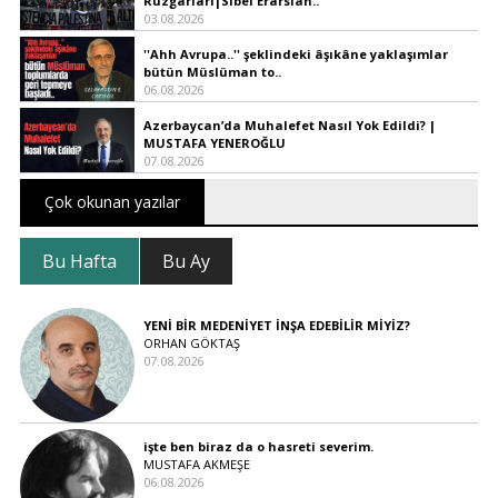
Rüzgarları|Sibel Erarslan..
03.08.2026
''Ahh Avrupa..'' şeklindeki âşıkâne yaklaşımlar
bütün Müslüman to..
06.08.2026
Azerbaycan’da Muhalefet Nasıl Yok Edildi? |
MUSTAFA YENEROĞLU
07.08.2026
Çok okunan yazılar
Bu Hafta
Bu Ay
YENİ BİR MEDENİYET İNŞA EDEBİLİR MİYİZ?
ORHAN GÖKTAŞ
07.08.2026
işte ben biraz da o hasreti severim.
MUSTAFA AKMEŞE
06.08.2026