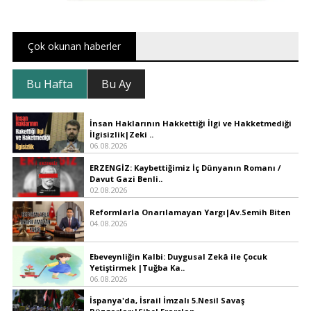
Çok okunan haberler
Bu Hafta
Bu Ay
İnsan Haklarının Hakkettiği İlgi ve Hakketmediği
İlgisizlik|Zeki ..
06.08.2026
ERZENGİZ: Kaybettiğimiz İç Dünyanın Romanı /
Davut Gazi Benli..
02.08.2026
Reformlarla Onarılamayan Yargı|Av.Semih Biten
04.08.2026
Ebeveynliğin Kalbi: Duygusal Zekâ ile Çocuk
Yetiştirmek |Tuğba Ka..
06.08.2026
İspanya'da, İsrail İmzalı 5.Nesil Savaş