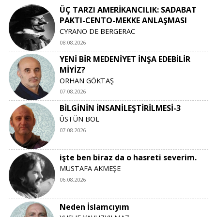
ÜÇ TARZI AMERİKANCILIK: SADABAT
PAKTI-CENTO-MEKKE ANLAŞMASI
CYRANO DE BERGERAC
08.08.2026
YENİ BİR MEDENİYET İNŞA EDEBİLİR
MİYİZ?
ORHAN GÖKTAŞ
07.08.2026
BİLGİNİN İNSANİLEŞTİRİLMESİ-3
ÜSTÜN BOL
07.08.2026
işte ben biraz da o hasreti severim.
MUSTAFA AKMEŞE
06.08.2026
Neden İslamcıyım