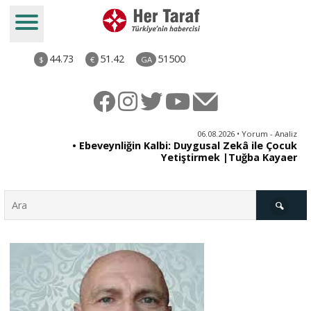
44.73
51.42
51500
$
€
GA
ya
06.08.2026 • Yorum - Analiz
rı
• Ebeveynliğin Kalbi: Duygusal Zekâ ile Çocuk
Yetiştirmek |Tuğba Kayaer
Türkiye
Derkenar