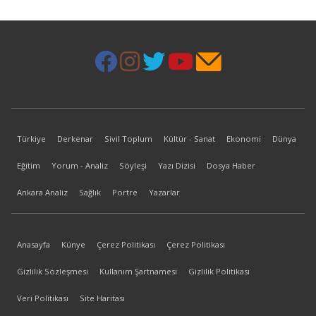
Türkiye
Derkenar
Sivil Toplum
Kültür - Sanat
Ekonomi
Dünya
Eğitim
Yorum - Analiz
Söyleşi
Yazı Dizisi
Dosya Haber
Ankara Analiz
Sağlık
Portre
Yazarlar
Anasayfa
Künye
Çerez Politikası
Çerez Politikası
Gizlilik Sözleşmesi
Kullanım Şartnamesi
Gizlilik Politikası
Veri Politikası
Site Haritası