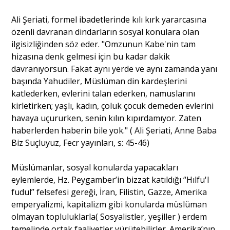
Ali Şeriati, formel ibadetlerinde kılı kırk yararcasına
özenli davranan dindarların sosyal konulara olan
ilgisizliğinden söz eder. "Omzunun Kabe'nin tam
hizasına denk gelmesi için bu kadar dakik
davranıyorsun. Fakat aynı yerde ve aynı zamanda yanı
başında Yahudiler, Müslüman din kardeşlerini
katlederken, evlerini talan ederken, namuslarını
kirletirken; yaşlı, kadın, çoluk çocuk demeden evlerini
havaya uçururken, senin kılın kıpırdamıyor. Zaten
haberlerden haberin bile yok." ( Ali Şeriati, Anne Baba
Biz Suçluyuz, Fecr yayınları, s: 45-46)
Müslümanlar, sosyal konularda yapacakları
eylemlerde, Hz. Peygamber’in bizzat katıldığı “Hılfu'l
fudul” felsefesi gereği, İran, Filistin, Gazze, Amerika
emperyalizmi, kapitalizm gibi konularda müslüman
olmayan topluluklarla( Sosyalistler, yeşiller ) erdem
temelinde ortak faaliyetler yürütebilirler. Amerika’nın