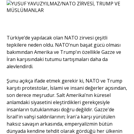
Portre
Yazarlar
Türkiye’de yapılacak olan NATO zirvesi çeşitli
tepkilere neden oldu. NATO’nun başat gücü olması
bakımından Amerika ve Trump’ın özellikle Gazze ve
İran karşısındaki tutumu tartışmaları daha da
alevlendirdi.
Eğitim
Şunu açıkça ifade etmek gerekir ki, NATO ve Trump
Dosya Haber
karşıtı protestolar, İslami ve insani değerler açısından,
son derece meşrudur. Salt Amerika’nın küresel
Ankara Analiz
anlamdaki siyasetini eleştirdikleri gerekçesiyle
insanların tutuklanması doğru değildir. Gazze'de
Sağlık
İsrail'in vahşi saldırılarının; İran'a karşı yürütülen
haksız savaşın arkasında, emperyalizmin bütün
dünyada kendine tehdit olarak gördüğü her ülkenin