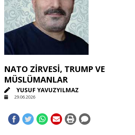
Sivil Toplum
Kültür - Sanat
Ekonomi
NATO ZİRVESİ, TRUMP VE
Dünya
MÜSLÜMANLAR
YUSUF YAVUZYILMAZ
Yorum - Analiz
29.06.2026
Söyleşi
Yazı Dizisi