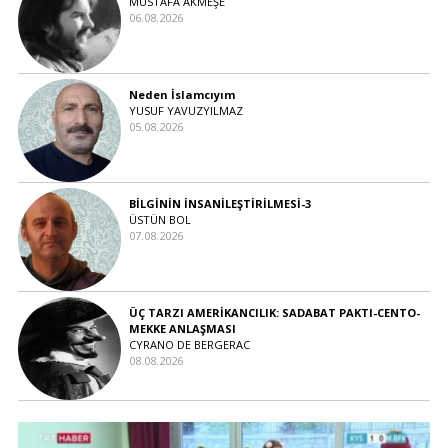
MUSTAFA AKMEŞE
06.08.2026
Neden İslamcıyım
YUSUF YAVUZYILMAZ
05.08.2026
BİLGİNİN İNSANİLEŞTİRİLMESİ-3
ÜSTÜN BOL
07.08.2026
ÜÇ TARZI AMERİKANCILIK: SADABAT PAKTI-CENTO-
MEKKE ANLAŞMASI
CYRANO DE BERGERAC
08.08.2026