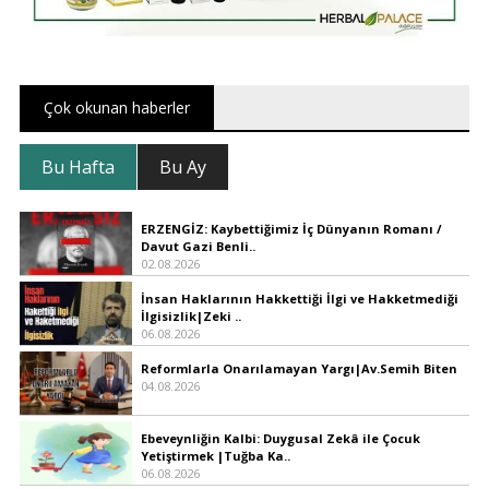
Çok okunan haberler
Bu Hafta
Bu Ay
ERZENGİZ: Kaybettiğimiz İç Dünyanın Romanı /
Davut Gazi Benli..
02.08.2026
İnsan Haklarının Hakkettiği İlgi ve Hakketmediği
İlgisizlik|Zeki ..
06.08.2026
Reformlarla Onarılamayan Yargı|Av.Semih Biten
04.08.2026
Ebeveynliğin Kalbi: Duygusal Zekâ ile Çocuk
Yetiştirmek |Tuğba Ka..
06.08.2026