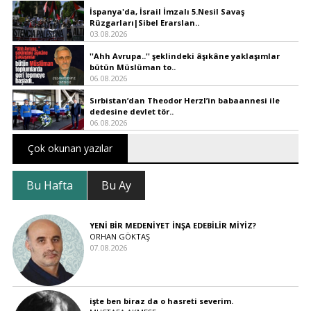
İspanya'da, İsrail İmzalı 5.Nesil Savaş
Rüzgarları|Sibel Erarslan..
03.08.2026
''Ahh Avrupa..'' şeklindeki âşıkâne yaklaşımlar
bütün Müslüman to..
06.08.2026
Sırbistan’dan Theodor Herzl’in babaannesi ile
dedesine devlet tör..
06.08.2026
Çok okunan yazılar
Bu Hafta
Bu Ay
YENİ BİR MEDENİYET İNŞA EDEBİLİR MİYİZ?
ORHAN GÖKTAŞ
07.08.2026
işte ben biraz da o hasreti severim.