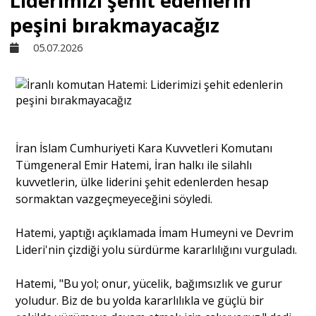
Liderimizi şehit edenlerin
peşini bırakmayacağız
Sivil Toplum
05.07.2026
Kültür - Sanat
Ekonomi
İran İslam Cumhuriyeti Kara Kuvvetleri Komutanı
Tümgeneral Emir Hatemi, İran halkı ile silahlı
Dünya
kuvvetlerin, ülke liderini şehit edenlerden hesap
sormaktan vazgeçmeyeceğini söyledi.
Yorum - Analiz
Hatemi, yaptığı açıklamada İmam Humeyni ve Devrim
Lideri'nin çizdiği yolu sürdürme kararlılığını vurguladı.
Söyleşi
Hatemi, "Bu yol; onur, yücelik, bağımsızlık ve gurur
yoludur. Biz de bu yolda kararlılıkla ve güçlü bir
Yazı Dizisi