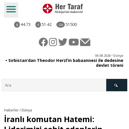
44.73
51.42
51500
$
€
GA
04.08.2026 • Yorum - Analiz
06.08.2026 • Dünya
• Sırbistan’dan Theodor Herzl’in babaannesi ile dedesine
• Reformlarla Onarılamayan Yargı|Av.Semih Biten
devlet töreni
Türkiye
Haberler / Dünya
İranlı komutan Hatemi:
Derkenar