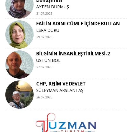
Dönüşmesi
AYTEN DURMUŞ
31.07.2026
FAİLİN ADINI CÜMLE İÇİNDE KULLAN
ESRA DURU
29.07.2026
BİLGİNİN İNSANİLEŞTİRİLMESİ-2
ÜSTÜN BOL
27.07.2026
CHP, REJİM VE DEVLET
SÜLEYMAN ARSLANTAŞ
26.07.2026