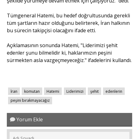
şekilde yürümeye devam etmek için çalışıyoruz." dedi.
Tümgeneral Hatemi, bu hedef doğrultusunda gerekli
Portre
tüm şartların hazır olduğunu belirterek, İran halkının
bu sürecin takipçisi olacağını ifade etti.
Yazarlar
Açıklamasının sonunda Hatemi, "Liderimizi şehit
edenler şunu bilmelidir ki, haklarımızın peşini
sürmekten asla vazgeçmeyeceğiz." ifadelerini kullandı.
Eğitim
Dosya Haber
İran
komutan
Hatemi
Liderimizi
şehit
edenlerin
peşini bırakmayacağız
Ankara Analiz
Sağlık
Yorum Ekle