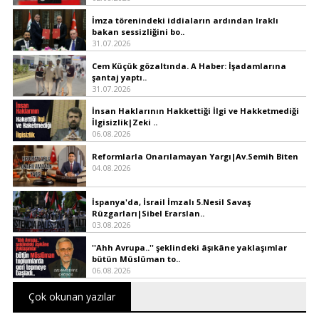
İmza törenindeki iddiaların ardından Iraklı
bakan sessizliğini bo..
31.07.2026
Cem Küçük gözaltında. A Haber: İşadamlarına
şantaj yaptı..
31.07.2026
İnsan Haklarının Hakkettiği İlgi ve Hakketmediği
İlgisizlik|Zeki ..
06.08.2026
Reformlarla Onarılamayan Yargı|Av.Semih Biten
04.08.2026
İspanya'da, İsrail İmzalı 5.Nesil Savaş
Rüzgarları|Sibel Erarslan..
03.08.2026
''Ahh Avrupa..'' şeklindeki âşıkâne yaklaşımlar
bütün Müslüman to..
06.08.2026
Çok okunan yazılar