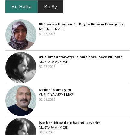
Bu Hafta
Bu Ay
80 Sonrası Görülen Bir Düşün Kâbusa Dönüşmesi
AYTEN DURMUŞ
31.07.2026
müslüman "davetçi" olmaz önce. önce kul olur.
MUSTAFA AKMEŞE
30.07.2026
Neden İslamcıyım
YUSUF YAVUZYILMAZ
05.08.2026
işte ben biraz da o hasreti severim.
MUSTAFA AKMEŞE
06.08.2026