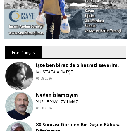
Fikir Dünyası
işte ben biraz da o hasreti severim.
MUSTAFA AKMEŞE
06.08.2026
Neden İslamcıyım
YUSUF YAVUZYILMAZ
05.08.2026
80 Sonrası Görülen Bir Düşün Kâbusa