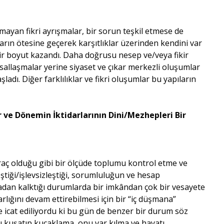
yan fikri ayrışmalar, bir sorun teşkil etmese de
tların ötesine geçerek karşıtlıklar üzerinden kendini var
r boyut kazandı. Daha doğrusu nesep ve/veya fikir
sallaşmalar yerine siyaset ve çıkar merkezli oluşumlar
dı. Diğer farklılıklar ve fikri oluşumlar bu yapıların
r ve Dönemin İktidarlarının Dini/Mezhepleri Bir
raç olduğu gibi bir ölçüde toplumu kontrol etme ve
tiği/işlevsizleştiği, sorumluluğun ve hesap
ortadan kalktığı durumlarda bir imkândan çok bir vesayete
rlığını devam ettirebilmesi için bir “iç düşmana”
 icat ediliyordu ki bu gün de benzer bir durum söz
 kuşatıp kucaklama, onu var kılma ve hayatı