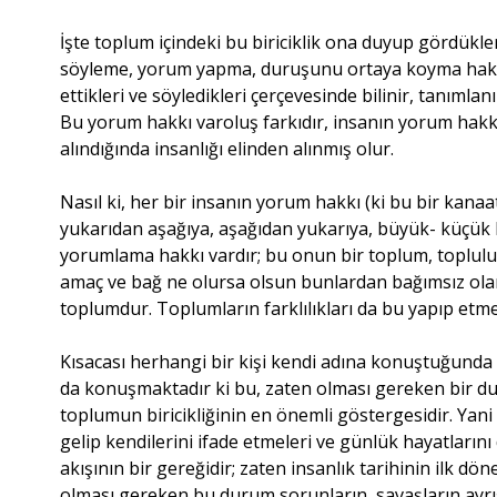
İşte toplum içindeki bu biriciklik ona duyup gördükler
söyleme, yorum yapma, duruşunu ortaya koyma hakkı v
ettikleri ve söyledikleri çerçevesinde bilinir, tanımlanır,
Bu yorum hakkı varoluş farkıdır, insanın yorum hak
alındığında insanlığı elinden alınmış olur.
Nasıl ki, her bir insanın yorum hakkı (ki bu bir kana
yukarıdan aşağıya, aşağıdan yukarıya, büyük- küçük
yorumlama hakkı vardır; bu onun bir toplum, toplulu
amaç ve bağ ne olursa olsun bunlardan bağımsız olara
toplumdur. Toplumların farklılıkları da bu yapıp etme
Kısacası herhangi bir kişi kendi adına konuştuğunda
da konuşmaktadır ki bu, zaten olması gereken bir d
toplumun biricikliğinin en önemli göstergesidir. Yani 
gelip kendilerini ifade etmeleri ve günlük hayatların
akışının bir gereğidir; zaten insanlık tarihinin ilk d
olması gereken bu durum sorunların, savaşların ayrışm