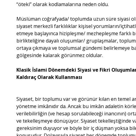
“öteki” olarak kodlamalarına neden oldu.
Müslüman coğrafyada/ toplumda uzun süre siyasi olma
siyaset merkezli farklılıklar kişisel yorumların/içtiha
etmeye başlayınca hizipleşme/ mezhepleşme farklı bi
birlikteliğine dayalı oluşumlar/ gruplaşmalar, toplum
ortaya çıkmaya ve toplumsal gündemi belirlemeye başla
gölgesinde kalarak görünmez oldular.
Klasik İslami Dönemdeki Siyasi ve Fikri Oluşumla
Kaldıraç Olarak Kullanması
Siyaset, bir toplumu var ve görünür kılan en temel a
yönetme imkânıdır da. Ancak bu imkân adaletin körleş
verilebilirliğin (ve hesap sorulabileceği inancının) 
ve tekelleşmeye dönüşüyor. Siyaset tekelleştiğinde va
gereksinim duyuyor ve böyle bir iç düşman yoksa bile
konusudur. Dolayısıyla siyaset her dönemde toplumu