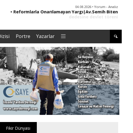
04.08.2026 • Yorum - Analiz
• Reformlarla Onarılamayan Yargı|Av.Semih Biten
• ER
izisi
Portre
Yazarlar
Fikir Dünyası