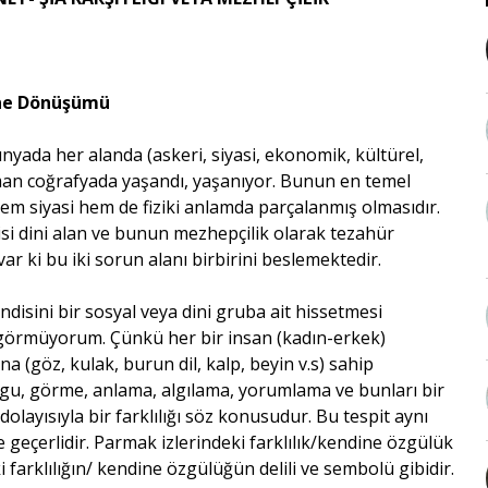
ine Dönüşümü
nyada her alanda (askeri, siyasi, ekonomik, kültürel,
lüman coğrafyada yaşandı, yaşanıyor. Bunun en temel
em siyasi hem de fiziki anlamda parçalanmış olmasıdır.
si dini alan ve bunun mezhepçilik olarak tezahür
var ki bu iki sorun alanı birbirini beslemektedir.
endisini bir sosyal veya dini gruba ait hissetmesi
n görmüyorum. Çünkü her bir insan (kadın-erkek)
ına (göz, kulak, burun dil, kalp, beyin v.s) sahip
gu, görme, anlama, algılama, yorumlama ve bunları bir
ayısıyla bir farklılığı söz konusudur. Bu tespit aynı
de geçerlidir. Parmak izlerindeki farklılık/kendine özgülük
 farklılığın/ kendine özgülüğün delili ve sembolü gibidir.