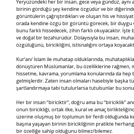
Yeryüzündeki her bir insan, gece veya gündüz, aynı 
birinin gördüğü şey kendine özgüdür ve bir diğerinde
görüntülerin çağrıştırdıkları ve oluşan his ve hissiya
orada kendine özgü bir görüntü görecek, bir duygu ve
bunu farklı hissedecek, zihin farklı okuyacaktır. İş
ve doğal bir tezahürüdür. Dolayısıyla bu insan, muh
özgülüğünü, biricikliğini, istisnalığını ortaya koyacakt
Kur’an/ İslam ile muhatap olduklarında, muhataplıklar
dönüştüren Müslümanlar, bu özelliklerine rağmen, m
hissetme, kavrama, yorumlama konularında da hep bu 
gelmişlerdir. Zaten insan olmaları hasebiyle başka t
şartlandırmaya tabi tutulurlarsa tutulsunlar bu son
Her bir insan “biriciktir”, doğru ama bu “biriciklik”
onun biricikliği, ortak ilke, kural ve amaç birlikteliği
üzerine oluşmuş bir toplumun bir ferdi olduğunda ke
başına yaşayan birinin biricikliğinin pratikte herhangi
bir özelliğe sahip olduğunu bilmez/bilemez.