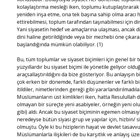
kolaylaştırma mesleği iken, toplumu kutuplaştırarak
yeniden inşa etme, ona tek başına sahip olma aracı ha
ettirebilmesi, toplum tarafından taşınabilmesi için di
Yani siyasetin hedef ve amaçlarına ulaşması, ancak di
dini haline getirildiğinde veya bir mezhebi öne çı
başlandığında mümkün olabiliyor. (1)
Bu, tüm toplumlar ve siyaset biçimleri için genel bir
yüzyıllardır bu siyaset biçimi ile yönetile geliyor oldu
araçsallaştırıldığını da bize gösteriyor. Bu anlayışı
çok erken bir dönemde, farklı düşünenler ve farklı bir 
itildiler, nimetlerinden gereği gibi yararlandırılmadıl
Müslümanların üst kimlikleri iken, hatta Resulullah 
olmayan bir süreçte yeni asabiyeler, örneğin yeni oluşan
gibi) aldı. Ancak bu siyaset biçiminin egemen olmasıyl
neredeyse bütün siyasi grup ve yapılar için, hizbin/ s
olmuştu. Öyle ki bu hiziplerin hayat ve devlet tasavvu
Müslümanlarla ilişkileri de bu karşıtlık ve anlayış ü