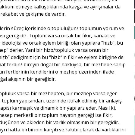
akküm etmeye kalkıştıklarında kavga ve ayrışmalar da
 rekabet ve çekişme de vardır.
tlerin süreç içerisinde o topluluğun/ toplumun yorum ve
ı gereğidir. Toplum varsa ortak bir fikir, kanaat ve
, ideolojisi ve ortak eylem birliği olan yapılara “hizb”, bu
hep” derler. Yani bir hizb/topluluk varsa onun bir
zb” dediğimiz için bu “hizb”in fikir ve eylem birliğine de
hat ferdin/ bireyin doğal bir hakkıysa, bir mezhebe sahip
n fertlerinin kendilerini o mezhep üzerinden ifade
l akışının bir gereğidir.
topluluk varsa bir mezhepten, bir mezhep varsa eğer
 toplum yapısından, üzerinde ittifak edilmiş bir anlayış
pısı karmaşık ve dinamik bir yapı arz eder. Nasıl ki,
t/nesep merkezli bir toplum hayatın gerçeği ise fikir,
 düşünen ve akleden bir varlık olmasının bir gereğidir.
ı hatta birbirinin karşıtı ve rakibi olarak da varlıklarını