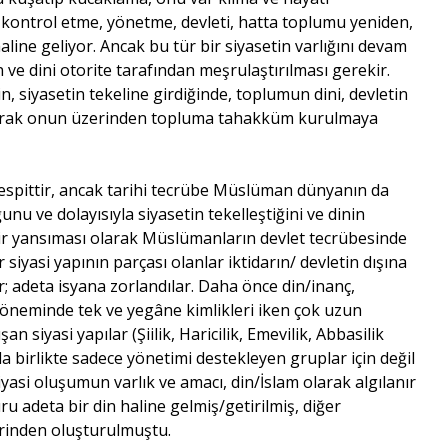
 kontrol etme, yönetme, devleti, hatta toplumu yeniden,
line geliyor. Ancak bu tür bir siyasetin varlığını devam
n ve dini otorite tarafından meşrulaştırılması gerekir.
n, siyasetin tekeline girdiğinde, toplumun dini, devletin
kararak onun üzerinden topluma tahakküm kurulmaya
 tespittir, ancak tarihi tecrübe Müslüman dünyanın da
ğunu ve dolayısıyla siyasetin tekelleştiğini ve dinin
n bir yansıması olarak Müslümanların devlet tecrübesinde
siyasi yapının parçası olanlar iktidarın/ devletin dışına
ar; adeta isyana zorlandılar. Daha önce din/inanç,
döneminde tek ve yegâne kimlikleri iken çok uzun
 siyasi yapılar (Şiilik, Haricilik, Emevilik, Abbasilik
a birlikte sadece yönetimi destekleyen gruplar için değil
iyasi oluşumun varlık ve amacı, din/İslam olarak algılanır
ru adeta bir din haline gelmiş/getirilmiş, diğer
zerinden oluşturulmuştu.