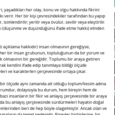
i, yaşadıkları her olay, konu ve olgu hakkında fikrini
erir. Her bir kişi çevresindekiler tarafından bu yapıp
 isimlendirilir; yerilir veya övülür, sevilir veya eleştirilir.
kı (düşünme ve düşündüğünü ifade etme hakkı) elinden
ati açıklama hakkıdır) insan olmasının gereğiyse,
 her bir insan grubunun, topluluğunun da bir yorum ve
k olmasının bir gereğidir. Toplumu bir araya getiren
k kendini ifade edip tanımlaya bildiği ölçüde
leri ve karakterleri çerçevesinde ortaya çıkar.
 bir ölçüde aynı zamanda ait olduğu toplum/kesim adına
urumdur, dolayısıyla bu durum, hem bireyin hem de
bazı insanların bir fikir ve anlayış çerçevesinde bir araya
ı da bu anlayış çerçevesinde sürdürmeleri hayatın doğal
önemlerinden beri de hep böyle olagelmiştir. Ancak olan ve
aların da temel nedenidir. Bireyler birbirlerine, bir