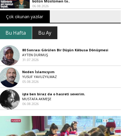
bütün Müslüman to..
06.08.2026
Çok okunan yazılar
Bu Hafta
Bu Ay
80 Sonrası Görülen Bir Düşün Kâbusa Dönüşmesi
AYTEN DURMUŞ
31.07.2026
Neden İslamcıyım
YUSUF YAVUZYILMAZ
05.08.2026
işte ben biraz da o hasreti severim.
MUSTAFA AKMEŞE
06.08.2026