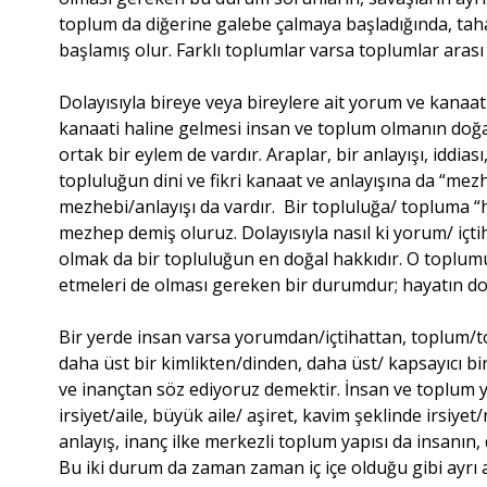
toplum da diğerine galebe çalmaya başladığında, tah
başlamış olur. Farklı toplumlar varsa toplumlar arası
Dolayısıyla bireye veya bireylere ait yorum ve kanaa
kanaati haline gelmesi insan ve toplum olmanın doğas
ortak bir eylem de vardır. Araplar, bir anlayışı, iddiası
topluluğun dini ve fikri kanaat ve anlayışına da “mez
mezhebi/anlayışı da vardır. Bir topluluğa/ topluma “hi
mezhep demiş oluruz. Dolayısıyla nasıl ki yorum/ içti
olmak da bir topluluğun en doğal hakkıdır. O toplumu
etmeleri de olması gereken bir durumdur; hayatın doğa
Bir yerde insan varsa yorumdan/içtihattan, toplum/
daha üst bir kimlikten/dinden, daha üst/ kapsayıcı bir
ve inançtan söz ediyoruz demektir. İnsan ve toplum ya
irsiyet/aile, büyük aile/ aşiret, kavim şeklinde irsiye
anlayış, inanç ilke merkezli toplum yapısı da insanın,
Bu iki durum da zaman zaman iç içe olduğu gibi ayrı ayr