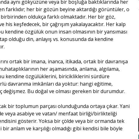
anda aynı gökyüzüne veya bir boşluğa baktıklarında her
n farklıdır; her bir gözün beyine aktardığı görüntüler, o
t birbirinden oldukça farklı olmaktadır. Her bir göz,
 his keşfedecek, bir çağrışım yakalayacaktır. Her kalp
te bu kendine özgülük onun insan olmasının bir yansıması
atap olduğu din, anlayış vs. konusunda da kendine
ır.
ını ortak bir imana, inanca, itikada, ortak bir davranışa
uhataplıklarının her aşamasında, anlama, algılama,
kendine özgülüklerini, biricikliklerini sürdüre
ürlü davranma imkânları da yoktur: hangi eğitime,
uç değişmez. Bu doğal ve olması gereken bir durumdur.
 ancak bir toplumun parçası olunduğunda ortaya çıkar. Yani
nde veya asabiye ve vatan/ menfaat birliği/birlikteliği
ndisini gösterir. Yoksa bir çölde veya bir ormanda tek
 bir anlam ve karşılığı olmadığı gibi kendisi bile böyle