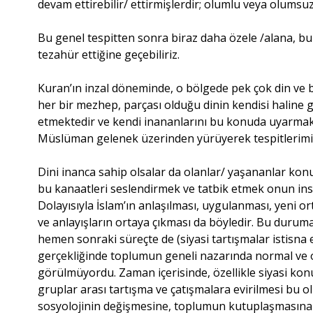
devam ettirebilir/ ettirmişlerdir; olumlu veya olumsu
Bu genel tespitten sonra biraz daha özele /alana, bu
tezahür ettiğine geçebiliriz.
Kuran’ın inzal döneminde, o bölgede pek çok din ve
her bir mezhep, parçası olduğu dinin kendisi haline g
etmektedir ve kendi inananlarını bu konuda uyarmakt
Müslüman gelenek üzerinden yürüyerek tespitlerimiz
Dini inanca sahip olsalar da olanlar/ yaşananlar kon
bu kanaatleri seslendirmek ve tatbik etmek onun insa
Dolayısıyla İslam’ın anlaşılması, uygulanması, yeni or
ve anlayışların ortaya çıkması da böyledir. Bu durum
hemen sonraki süreçte de (siyasi tartışmalar istisna
gerçekliğinde toplumun geneli nazarında normal ve o
görülmüyordu. Zaman içerisinde, özellikle siyasi konu
gruplar arası tartışma ve çatışmalara evirilmesi bu
sosyolojinin değişmesine, toplumun kutuplaşmasına ve