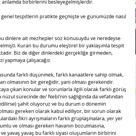
z anlamda birbirlerini besleyegelmişlerdir.
 genel tespitlerin pratikte geçmişte ve günümüzde nasıl
 bu dinlere ait mezhepler söz konusuydu ve neredeyse
elmişti. Kuran bu durumu eleştirel bir yaklaşımla tespit
adır. Biz de diğer dinlerdeki gerçekliğe girmeden,
i yapmaya çalışacağız.
usunda farklı düşünmek, farklı kanaatlere sahip olmak,
n olmasının bir gereğidir, yani olması gerekendir.
taya çıkan konular ve sorunlarla ilgili olarak farklı görüş
a nüzul sürecinde de/ Nebi’nin sağlığında da vefatından
 edilirse) şahit oluyoruz ve bu durum o dönemin
lması gereken olarak kabul ediliyor, bir sorun olarak
lardaki fikri ayrışmaların farklı gruplaşmalara, yer yer
 olumlu ve olması gereken havanın bozulmasına,
 yavaş yavaş bu farklı siyasi oluşumların birbirini