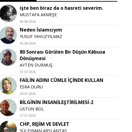
işte ben biraz da o hasreti severim.
MUSTAFA AKMEŞE
06.08.2026
Neden İslamcıyım
YUSUF YAVUZYILMAZ
05.08.2026
80 Sonrası Görülen Bir Düşün Kâbusa
Dönüşmesi
AYTEN DURMUŞ
31.07.2026
FAİLİN ADINI CÜMLE İÇİNDE KULLAN
ESRA DURU
29.07.2026
BİLGİNİN İNSANİLEŞTİRİLMESİ-2
ÜSTÜN BOL
27.07.2026
CHP, REJİM VE DEVLET
SÜLEYMAN ARSLANTAŞ