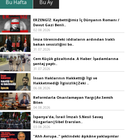
Bu Hafta
Bu Ay
ERZENGİZ: Kaybettiğimiz İç Dünyanın Romanı /
Davut Gazi Benli..
02.08.2026
İmza törenindeki iddiaların ardından Iraklı
bakan sessizliğini bo..
31.07.2026
Cem Küçük gözaltında. A Haber: İşadamlarına
şantaj yaptı..
31.07.2026
İnsan Haklarının Hakkettiği İlgi ve
Hakketmediği İlgisizlik|Zeki ..
06.08.2026
Reformlarla Onarılamayan Yargı|Av.Semih
Biten
04.08.2026
İspanya'da, İsrail İmzalı 5.Nesil Savaş
Rüzgarları|Sibel Erarslan..
03.08.2026
''Ahh Avrupa..'' şeklindeki âşıkâne yaklaşımlar