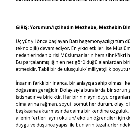
GİRİŞ: Yorumun/İçtihadın Mezhebe, Mezhebin D
Üç yüz yıl önce başlayan Batı hegemonyacılığı tüm dü
teknolojik) devam ediyor. En yıkıcı etkileri ise Müs
nedenlerinden birisi Müslümanların hem zihni/fikri h
Bu parçalanmışlığın en net görüldüğü alanlardan biri
etmesidir. Tabii bir de ulusçuluk/ milliyetçilik boyutu 
İnsanın farklı bir inanca, bir anlayışa sahip olması, k
doğasının gereğidir. Dolayısıyla buralarda bir soru
istisnadır ve biriciktir. Her birinin aynı duyu organlar
olmalarına rağmen, soyut, somut her durum, olay, ol
başkasına aktarmasında daima bir kendine özgülük, dol
ailenin fertleri, aynı okulun/ ekolun öğrencileri için 
duygu ve düşünce yapısı ile bunların tezahürlerindeki