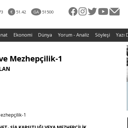
naliz
06.08.2026 • Dünya
diği
• Sırbistan’dan Theodor Herzl’in babaannesi ile
73
€
51.42
GA
51500
avaş
dedesine devlet töreni
anat
Ekonomi
Dünya
Yorum - Analiz
Söyleşi
Yazı D
 ve Mezhepçilik-1
LAN
T- ŞİA KARŞITLIĞI VEYA MEZHEPÇİLİK