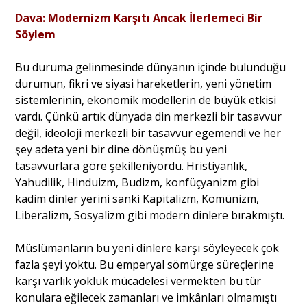
Dava: Modernizm Karşıtı Ancak İlerlemeci Bir
Söylem
Portre
Bu duruma gelinmesinde dünyanın içinde bulunduğu
durumun, fikri ve siyasi hareketlerin, yeni yönetim
Yazarlar
sistemlerinin, ekonomik modellerin de büyük etkisi
vardı. Çünkü artık dünyada din merkezli bir tasavvur
değil, ideoloji merkezli bir tasavvur egemendi ve her
şey adeta yeni bir dine dönüşmüş bu yeni
tasavvurlara göre şekilleniyordu. Hristiyanlık,
Eğitim
Yahudilik, Hinduizm, Budizm, konfüçyanizm gibi
Dosya Haber
kadim dinler yerini sanki Kapitalizm, Komünizm,
Liberalizm, Sosyalizm gibi modern dinlere bırakmıştı.
Ankara Analiz
Müslümanların bu yeni dinlere karşı söyleyecek çok
Sağlık
fazla şeyi yoktu. Bu emperyal sömürge süreçlerine
karşı varlık yokluk mücadelesi vermekten bu tür
konulara eğilecek zamanları ve imkânları olmamıştı