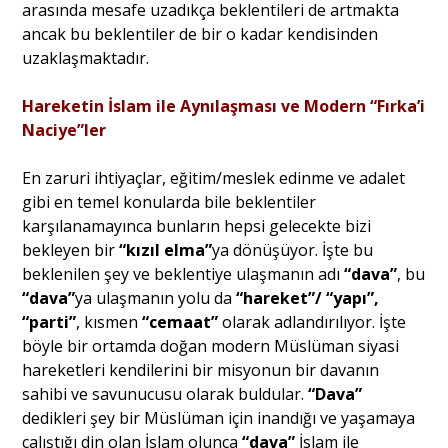
arasında mesafe uzadıkça beklentileri de artmakta
ancak bu beklentiler de bir o kadar kendisinden
uzaklaşmaktadır.
Hareketin İslam ile Aynılaşması ve Modern “Fırka’i
Naciye”ler
En zaruri ihtiyaçlar, eğitim/meslek edinme ve adalet
gibi en temel konularda bile beklentiler
karşılanamayınca bunların hepsi gelecekte bizi
bekleyen bir
“kızıl elma”
ya dönüşüyor. İşte bu
beklenilen şey ve beklentiye ulaşmanın adı
“dava”
, bu
“dava”
ya ulaşmanın yolu da
“hareket”/ “yapı”,
“parti”
, kısmen
“cemaat”
olarak adlandırılıyor. İşte
böyle bir ortamda doğan modern Müslüman siyasi
hareketleri kendilerini bir misyonun bir davanın
sahibi ve savunucusu olarak buldular.
“Dava”
dedikleri şey bir Müslüman için inandığı ve yaşamaya
çalıştığı din olan İslam olunca
“dava”
İslam ile