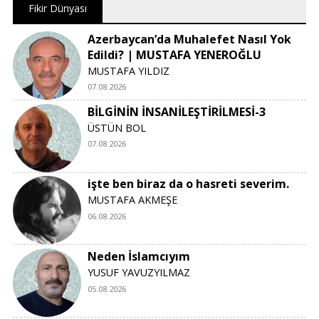
Fikir Dünyası
Azerbaycan’da Muhalefet Nasıl Yok
Edildi? | MUSTAFA YENEROĞLU
MUSTAFA YILDIZ
07.08.2026
BİLGİNİN İNSANİLEŞTİRİLMESİ-3
ÜSTÜN BOL
07.08.2026
işte ben biraz da o hasreti severim.
MUSTAFA AKMEŞE
06.08.2026
Neden İslamcıyım
YUSUF YAVUZYILMAZ
05.08.2026