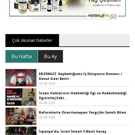
Çok okunan haberler
Bu Hafta
Bu Ay
ERZENGİZ: Kaybettiğimiz İç Dünyanın Romanı /
Davut Gazi Benli..
02.08.2026
İnsan Haklarının Hakkettiği İlgi ve Hakketmediği
İlgisizlik|Zeki ..
06.08.2026
Reformlarla Onarılamayan Yargı|Av.Semih Biten
04.08.2026
İspanya'da, İsrail İmzalı 5.Nesil Savaş