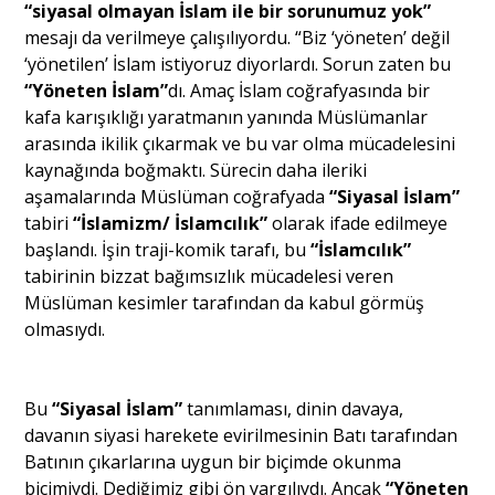
“siyasal olmayan İslam ile bir sorunumuz yok”
mesajı da verilmeye çalışılıyordu. “Biz ‘yöneten’ değil
‘yönetilen’ İslam istiyoruz diyorlardı. Sorun zaten bu
“Yöneten İslam”
dı. Amaç İslam coğrafyasında bir
kafa karışıklığı yaratmanın yanında Müslümanlar
arasında ikilik çıkarmak ve bu var olma mücadelesini
kaynağında boğmaktı. Sürecin daha ileriki
aşamalarında Müslüman coğrafyada
“Siyasal İslam”
tabiri
“İslamizm/ İslamcılık”
olarak ifade edilmeye
başlandı. İşin traji-komik tarafı, bu
“İslamcılık”
tabirinin bizzat bağımsızlık mücadelesi veren
Müslüman kesimler tarafından da kabul görmüş
olmasıydı.
Bu
“Siyasal İslam”
tanımlaması, dinin davaya,
davanın siyasi harekete evirilmesinin Batı tarafından
Batının çıkarlarına uygun bir biçimde okunma
biçimiydi. Dediğimiz gibi ön yargılıydı. Ancak
“Yöneten