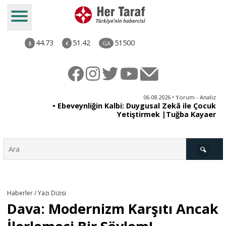
44.73
51.42
51500
$
€
GA
ya
06.08.2026 • Yorum - Analiz
rı
• Ebeveynliğin Kalbi: Duygusal Zekâ ile Çocuk
Yetiştirmek |Tuğba Kayaer
Türkiye
Haberler / Yazı Dizisi
Dava: Modernizm Karşıtı Ancak
Derkenar