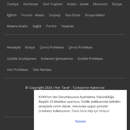
Türkiye
Derkenar
Sivil Toplum
Kültür - Sanat
Ekonomi
Dünya
Eğitim
Yorum - Analiz
Söyleşi
Yazı Dizisi
Dosya Haber
Ankara Analiz
Sağlık
Portre
Yazarlar
Anasayfa
Künye
Çerez Politikası
Çerez Politikası
Gizlilik Sözleşmesi
Kullanım Şartnamesi
Gizlilik Politikası
Veri Politikası
Site Haritası
© Copyright 2026 / Her Taraf - Türkiyenin habercisi
KVKK'nın Veri Sorumlusunun Aydınlatma Yükümlülüğü
bilgi@hertaraf.com
Başlıklı 10.Maddesi uyarınca, Gizlilik politikasında belirtilen
amaçlarla sınırlı olarak, mevzuata uygun çerezler
(cookies) kullanıyoruz.
Daha fazla bilgi için tıklayın
Tamam
ilkizMedya