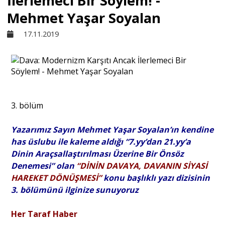
İlerlemeci Bir Söylem! -
Mehmet Yaşar Soyalan
Sivil Toplum
17.11.2019
Kültür - Sanat
Ekonomi
3. bölüm
Dünya
Yazarımız Sayın Mehmet Yaşar Soyalan’ın kendine
has üslubu ile kaleme aldığı “7.yy’dan 21.yy’a
Dinin Araçsallaştırılması Üzerine Bir Önsöz
Yorum - Analiz
Denemesi” olan
“DİNİN DAVAYA, DAVANIN SİYASİ
HAREKET DÖNÜŞMESİ”
konu başlıklı yazı dizisinin
Söyleşi
3. bölümünü ilginize sunuyoruz
Her Taraf Haber
Yazı Dizisi