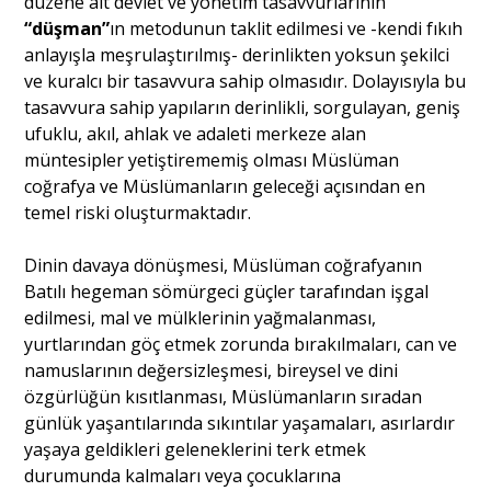
düzene ait devlet ve yönetim tasavvurlarının
“düşman”
ın metodunun taklit edilmesi ve -kendi fıkıh
anlayışla meşrulaştırılmış- derinlikten yoksun şekilci
ve kuralcı bir tasavvura sahip olmasıdır. Dolayısıyla bu
tasavvura sahip yapıların derinlikli, sorgulayan, geniş
ufuklu, akıl, ahlak ve adaleti merkeze alan
müntesipler yetiştirememiş olması Müslüman
coğrafya ve Müslümanların geleceği açısından en
temel riski oluşturmaktadır.
Dinin davaya dönüşmesi, Müslüman coğrafyanın
Batılı hegeman sömürgeci güçler tarafından işgal
edilmesi, mal ve mülklerinin yağmalanması,
yurtlarından göç etmek zorunda bırakılmaları, can ve
namuslarının değersizleşmesi, bireysel ve dini
özgürlüğün kısıtlanması, Müslümanların sıradan
günlük yaşantılarında sıkıntılar yaşamaları, asırlardır
yaşaya geldikleri geleneklerini terk etmek
durumunda kalmaları veya çocuklarına