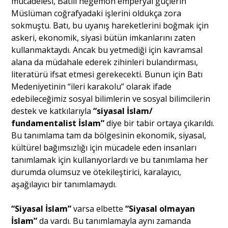
mücadelesi, Batılı hegemon emperyal güçlerin
Müslüman coğrafyadaki işlerini oldukça zora
sokmuştu. Batı, bu uyanış hareketlerini boğmak için
askeri, ekonomik, siyasi bütün imkanlarını zaten
kullanmaktaydı. Ancak bu yetmediği için kavramsal
alana da müdahale ederek zihinleri bulandırması,
literatürü ifsat etmesi gerekecekti. Bunun için Batı
Medeniyetinin “ileri karakolu” olarak ifade
edebileceğimiz sosyal bilimlerin ve sosyal bilimcilerin
destek ve katkılarıyla
“siyasal İslam/
fundamentalist İslam”
diye bir tabir ortaya çıkarıldı.
Bu tanımlama tam da bölgesinin ekonomik, siyasal,
kültürel bağımsızlığı için mücadele eden insanları
tanımlamak için kullanıyorlardı ve bu tanımlama her
durumda olumsuz ve ötekileştirici, karalayıcı,
aşağılayıcı bir tanımlamaydı.
“Siyasal İslam”
varsa elbette
“Siyasal olmayan
İslam”
da vardı. Bu tanımlamayla aynı zamanda