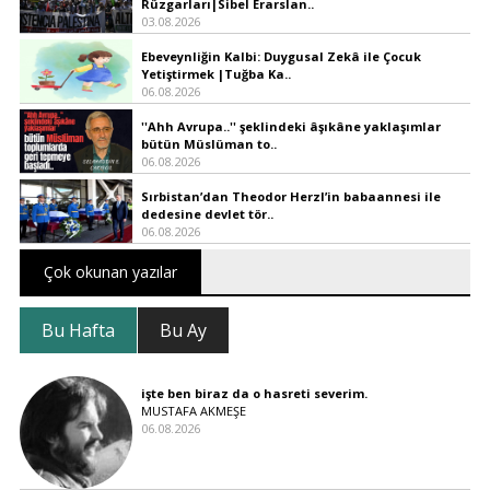
Rüzgarları|Sibel Erarslan..
03.08.2026
Ebeveynliğin Kalbi: Duygusal Zekâ ile Çocuk
Yetiştirmek |Tuğba Ka..
06.08.2026
''Ahh Avrupa..'' şeklindeki âşıkâne yaklaşımlar
bütün Müslüman to..
06.08.2026
Sırbistan’dan Theodor Herzl’in babaannesi ile
dedesine devlet tör..
06.08.2026
Çok okunan yazılar
Bu Hafta
Bu Ay
işte ben biraz da o hasreti severim.
MUSTAFA AKMEŞE
06.08.2026