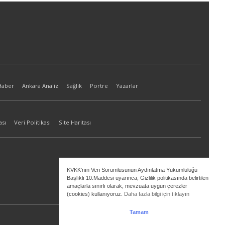
Haber
Ankara Analiz
Sağlık
Portre
Yazarlar
ası
Veri Politikası
Site Haritası
KVKK'nın Veri Sorumlusunun Aydınlatma Yükümlülüğü
Başlıklı 10.Maddesi uyarınca, Gizlilik politikasında belirtilen
amaçlarla sınırlı olarak, mevzuata uygun çerezler
(cookies) kullanıyoruz.
Daha fazla bilgi için tıklayın
Tamam