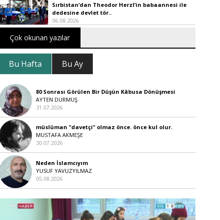
Sırbistan’dan Theodor Herzl’in babaannesi ile
dedesine devlet tör..
06.08.2026
Çok okunan yazılar
Bu Hafta
Bu Ay
80 Sonrası Görülen Bir Düşün Kâbusa Dönüşmesi
AYTEN DURMUŞ
31.07.2026
müslüman "davetçi" olmaz önce. önce kul olur.
MUSTAFA AKMEŞE
30.07.2026
Neden İslamcıyım
YUSUF YAVUZYILMAZ
05.08.2026