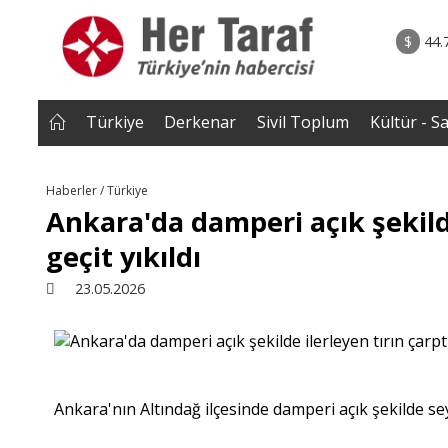
2026 • Dünya
04.08.2026 • Yorum - A
nnesi ile
• Reformlarla Onarılamayan Yargı|Av.Semih Bi
$
44.
t töreni
Türkiye
Derkenar
Sivil Toplum
Kültür - S
Haberler / Türkiye
Ankara'da damperi açık şekilde
geçit yıkıldı
23.05.2026
Ankara'nın Altındağ ilçesinde damperi açık şekilde se