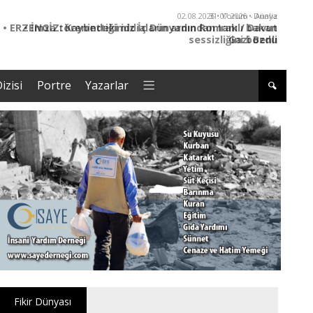
31.07.2026 • Dünya
• İmza törenindeki iddiaların ardından Iraklı bakan
sessizliğini bozdu
izisi
Portre
Yazarlar
Fikir Dünyası