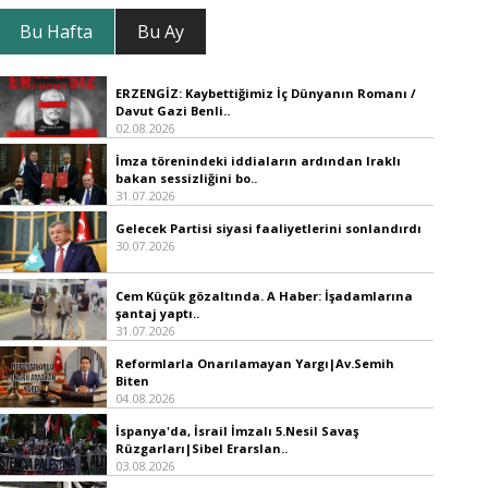
Bu Hafta
Bu Ay
ERZENGİZ: Kaybettiğimiz İç Dünyanın Romanı /
Davut Gazi Benli..
02.08.2026
İmza törenindeki iddiaların ardından Iraklı
bakan sessizliğini bo..
31.07.2026
Gelecek Partisi siyasi faaliyetlerini sonlandırdı
30.07.2026
Cem Küçük gözaltında. A Haber: İşadamlarına
şantaj yaptı..
31.07.2026
Reformlarla Onarılamayan Yargı|Av.Semih
Biten
04.08.2026
İspanya'da, İsrail İmzalı 5.Nesil Savaş
Rüzgarları|Sibel Erarslan..
03.08.2026