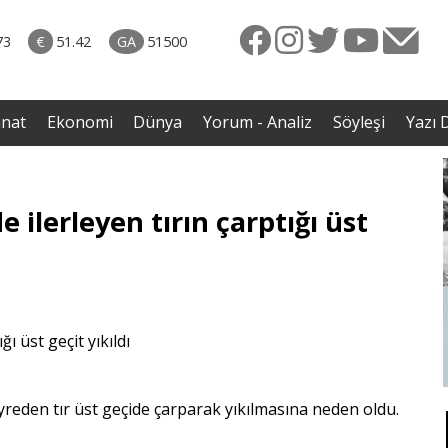
naliz
02.08.2026 • Yorum - Analiz
ten
• ERZENGİZ: Kaybettiğimiz İç Dünyanın Romanı / Davut
73
€
51.42
GA
51500
Gazi Benli
anat
Ekonomi
Dünya
Yorum - Analiz
Söyleşi
Yazı D
 ilerleyen tırın çarptığı üst
yreden tır üst geçide çarparak yıkılmasına neden oldu.