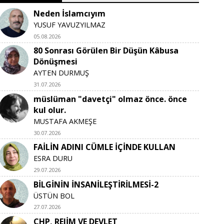
Neden İslamcıyım
YUSUF YAVUZYILMAZ
05.08.2026
80 Sonrası Görülen Bir Düşün Kâbusa
Dönüşmesi
AYTEN DURMUŞ
31.07.2026
müslüman "davetçi" olmaz önce. önce
kul olur.
MUSTAFA AKMEŞE
30.07.2026
FAİLİN ADINI CÜMLE İÇİNDE KULLAN
ESRA DURU
29.07.2026
BİLGİNİN İNSANİLEŞTİRİLMESİ-2
ÜSTÜN BOL
27.07.2026
CHP, REJİM VE DEVLET