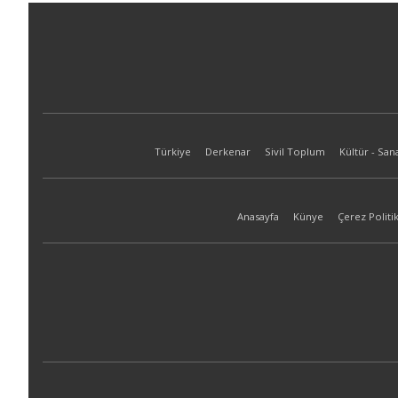
Türkiye
Derkenar
Sivil Toplum
Kültür - San
Anasayfa
Künye
Çerez Politik