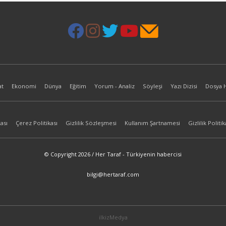
at
Ekonomi
Dünya
Eğitim
Yorum - Analiz
Söyleşi
Yazı Dizisi
Dosya 
ası
Çerez Politikası
Gizlilik Sözleşmesi
Kullanım Şartnamesi
Gizlilik Politik
© Copyright 2026 / Her Taraf - Türkiyenin habercisi
bilgi@hertaraf.com
ilkizMedya