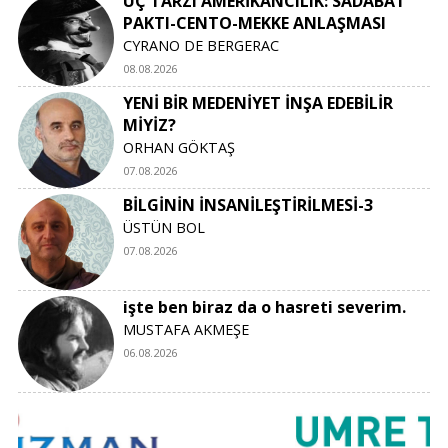
ÜÇ TARZI AMERİKANCILIK: SADABAT
PAKTI-CENTO-MEKKE ANLAŞMASI
CYRANO DE BERGERAC
08.08.2026
YENİ BİR MEDENİYET İNŞA EDEBİLİR
MİYİZ?
ORHAN GÖKTAŞ
07.08.2026
BİLGİNİN İNSANİLEŞTİRİLMESİ-3
ÜSTÜN BOL
07.08.2026
işte ben biraz da o hasreti severim.
MUSTAFA AKMEŞE
06.08.2026