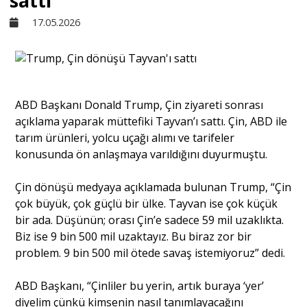
sattı
17.05.2026
Sivil Toplum
Kültür - Sanat
ABD Başkanı Donald Trump, Çin ziyareti sonrası
açıklama yaparak müttefiki Tayvan’ı sattı. Çin, ABD ile
Ekonomi
tarım ürünleri, yolcu uçağı alımı ve tarifeler
konusunda ön anlaşmaya varıldığını duyurmuştu.
Dünya
Çin dönüşü medyaya açıklamada bulunan Trump, “Çin
çok büyük, çok güçlü bir ülke. Tayvan ise çok küçük
Yorum - Analiz
bir ada. Düşünün; orası Çin’e sadece 59 mil uzaklıkta.
Biz ise 9 bin 500 mil uzaktayız. Bu biraz zor bir
problem. 9 bin 500 mil ötede savaş istemiyoruz” dedi.
Söyleşi
ABD Başkanı, “Çinliler bu yerin, artık buraya ‘yer’
Yazı Dizisi
diyelim çünkü kimsenin nasıl tanımlayacağını