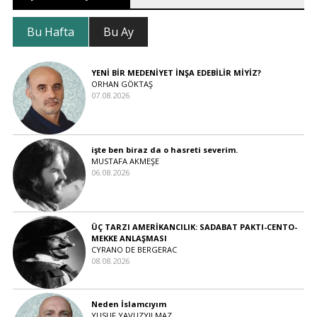
Bu Hafta
Bu Ay
YENİ BİR MEDENİYET İNŞA EDEBİLİR MİYİZ?
ORHAN GÖKTAŞ
07.08.2026
işte ben biraz da o hasreti severim.
MUSTAFA AKMEŞE
06.08.2026
ÜÇ TARZI AMERİKANCILIK: SADABAT PAKTI-CENTO-
MEKKE ANLAŞMASI
CYRANO DE BERGERAC
08.08.2026
Neden İslamcıyım
YUSUF YAVUZYILMAZ