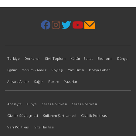
Türkiye
Derkenar
Sivil Toplum
Kültür - Sanat
Ekonomi
Dünya
Eğitim
Yorum - Analiz
Söyleşi
Yazı Dizisi
Dosya Haber
Ankara Analiz
Sağlık
Portre
Yazarlar
Anasayfa
Künye
Çerez Politikası
Çerez Politikası
Gizlilik Sözleşmesi
Kullanım Şartnamesi
Gizlilik Politikası
Veri Politikası
Site Haritası