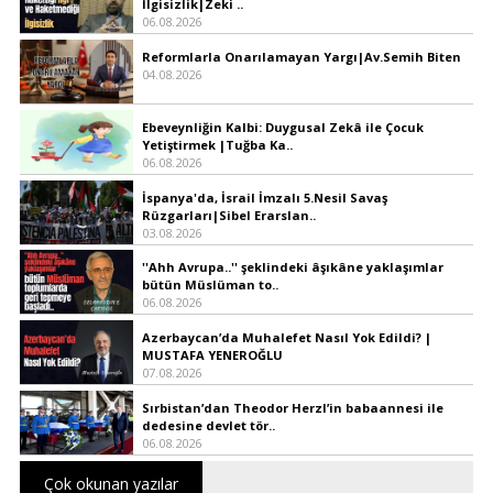
İlgisizlik|Zeki ..
06.08.2026
Reformlarla Onarılamayan Yargı|Av.Semih Biten
04.08.2026
Ebeveynliğin Kalbi: Duygusal Zekâ ile Çocuk
Yetiştirmek |Tuğba Ka..
06.08.2026
İspanya'da, İsrail İmzalı 5.Nesil Savaş
Rüzgarları|Sibel Erarslan..
03.08.2026
''Ahh Avrupa..'' şeklindeki âşıkâne yaklaşımlar
bütün Müslüman to..
06.08.2026
Azerbaycan’da Muhalefet Nasıl Yok Edildi? |
MUSTAFA YENEROĞLU
07.08.2026
Sırbistan’dan Theodor Herzl’in babaannesi ile
dedesine devlet tör..
06.08.2026
Çok okunan yazılar