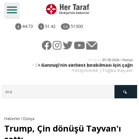
44.73
51.42
51500
$
€
GA
06.08.2026 • Yorum - Analiz
07.08.2026 • Dünya
• Ebeveynliğin Kalbi: Duygusal Zekâ ile Çocuk
• Gannuşi'nin serbest bırakılması için çağrı
Yetiştirmek |Tuğba Kayaer
Türkiye
Haberler / Dünya
Trump, Çin dönüşü Tayvan'ı
Derkenar