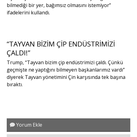
bilmediği bir yer, bağımsız olmasını istemiyor”
ifadelerini kullandı.
Portre
Yazarlar
“TAYVAN BİZİM ÇİP ENDÜSTRİMİZİ
ÇALDI!”
Trump, “Tayvan bizim çip endüstrimizi çaldı. Çünkü
geçmişte ne yaptığını bilmeyen başkanlarımız vardı”
Eğitim
diyerek Tayvan yönetimini Çin karşısında tek başına
bıraktı.
Dosya Haber
Ankara Analiz
Sağlık
Yorum Ekle