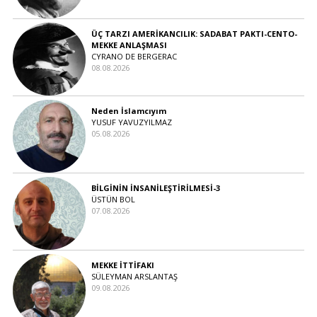
ÜÇ TARZI AMERİKANCILIK: SADABAT PAKTI-CENTO-
MEKKE ANLAŞMASI
CYRANO DE BERGERAC
08.08.2026
Neden İslamcıyım
YUSUF YAVUZYILMAZ
05.08.2026
BİLGİNİN İNSANİLEŞTİRİLMESİ-3
ÜSTÜN BOL
07.08.2026
MEKKE İTTİFAKI
SÜLEYMAN ARSLANTAŞ
09.08.2026