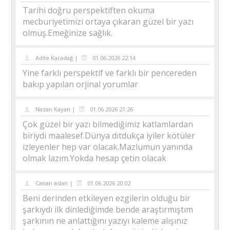
Tarihi doğru perspektiften okuma
mecburiyetimizi ortaya çıkaran güzel bir yazı
olmuş.Emeğinize sağlık.
Adile Karadağ |
01.06.2026 22:14
Yine farklı perspektif ve farklı bir pencereden
bakıp yapılan orjinal yorumlar
Nazan Kayan |
01.06.2026 21:26
Çok güzel bir yazı bilmediğimiz katlamlardan
biriydi maalesef.Dünya dıtdukça iyiler kötüler
izleyenler hep var olacak.Mazlumun yanında
olmak lazım.Yokda hesap çetin olacak
Canan aslan |
01.06.2026 20:02
Beni derinden etkileyen ezgilerin olduğu bir
şarkıydı ilk dinlediğimde bende araştırmıştım
şarkının ne anlattığını yazıyı kaleme alışınız