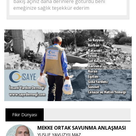
bakış açınız daha derinlere götürdü beni
emeğinize sağlık teşekkür ederim
Fikir Dünyası
MEKKE ORTAK SAVUNMA ANLAŞMASI
YUSUF YAVUZYILMAZ