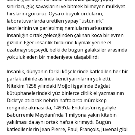
sınırları, güç savaşlarını ve bitmek bilmeyen mülkiyet
hırslarını görürüz. Oysa o büyük orduların,
laboratuvarlarda üretilen yapay "üstün ırk"
teorilerinin ve parlatılmış namluların arkasında,
insanlığın ortak geleceğinden çalınan koca bir evren
gizlidir. Eğer insanlık birbirine kıymak yerine el
uzatmayı seçseydi, belki de bugün galaksiler arasında
yolculuk eden bir medeniyete ulaşabilirdi.
İnsanlık, dünyanın farklı köşelerinde katledilen her bir
parlak zihinle aslında kendi yarınlarını yok etti.
Nitekim 1258 yılındaki Moğol işgalinde Bağdat
kütüphanelerindeki yüz binlerce ciltlik el yazmasının
Dicle’ye atılarak nehrin haftalarca mürekkep
renginde akması da, 1499’da Endülüs’ün işgaliyle
Babürremle Meydanı’nda 1 milyona yakın kitabın
yakılması da aynı ortak hafıza kırımıydı. Bugün
katledilenlerin Jean Pierre, Paul, François, Juvenal gibi