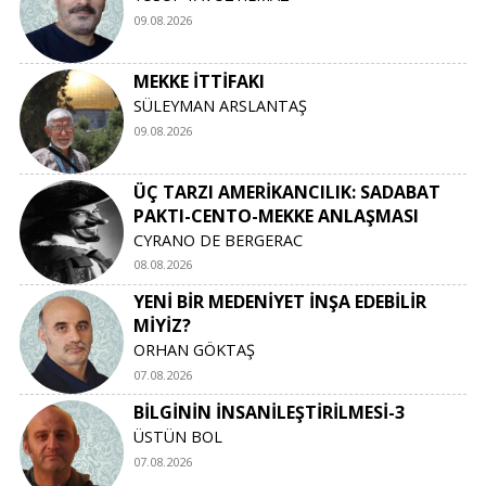
09.08.2026
MEKKE İTTİFAKI
SÜLEYMAN ARSLANTAŞ
09.08.2026
ÜÇ TARZI AMERİKANCILIK: SADABAT
PAKTI-CENTO-MEKKE ANLAŞMASI
CYRANO DE BERGERAC
08.08.2026
YENİ BİR MEDENİYET İNŞA EDEBİLİR
MİYİZ?
ORHAN GÖKTAŞ
07.08.2026
BİLGİNİN İNSANİLEŞTİRİLMESİ-3
ÜSTÜN BOL
07.08.2026