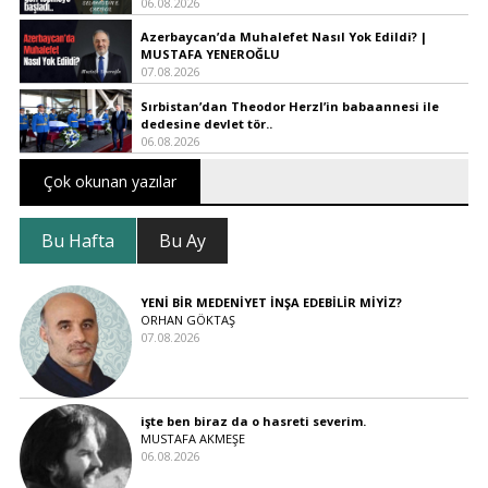
06.08.2026
Azerbaycan’da Muhalefet Nasıl Yok Edildi? |
MUSTAFA YENEROĞLU
07.08.2026
Sırbistan’dan Theodor Herzl’in babaannesi ile
dedesine devlet tör..
06.08.2026
Çok okunan yazılar
Bu Hafta
Bu Ay
YENİ BİR MEDENİYET İNŞA EDEBİLİR MİYİZ?
ORHAN GÖKTAŞ
07.08.2026
işte ben biraz da o hasreti severim.
MUSTAFA AKMEŞE
06.08.2026