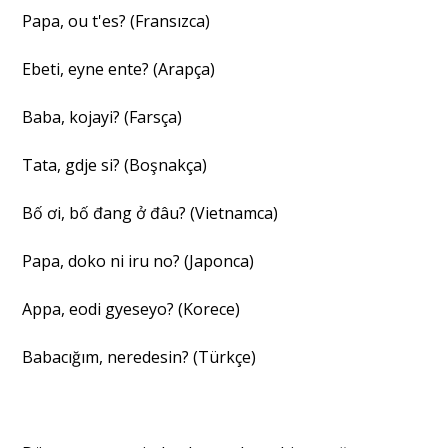
Papa, ou t'es? (Fransızca)
Ebeti, eyne ente? (Arapça)
Baba, kojayi? (Farsça)
Tata, gdje si? (Boşnakça)
Bố ơi, bố đang ở đâu? (Vietnamca)
Papa, doko ni iru no? (Japonca)
Appa, eodi gyeseyo? (Korece)
Babacığım, neredesin? (Türkçe)