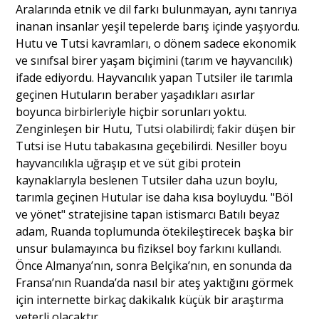
Aralarında etnik ve dil farkı bulunmayan, aynı tanrıya
inanan insanlar yeşil tepelerde barış içinde yaşıyordu.
Hutu ve Tutsi kavramları, o dönem sadece ekonomik
ve sınıfsal birer yaşam biçimini (tarım ve hayvancılık)
ifade ediyordu. Hayvancılık yapan Tutsiler ile tarımla
geçinen Hutuların beraber yaşadıkları asırlar
boyunca birbirleriyle hiçbir sorunları yoktu.
Zenginleşen bir Hutu, Tutsi olabilirdi; fakir düşen bir
Tutsi ise Hutu tabakasına geçebilirdi. Nesiller boyu
hayvancılıkla uğraşıp et ve süt gibi protein
kaynaklarıyla beslenen Tutsiler daha uzun boylu,
tarımla geçinen Hutular ise daha kısa boyluydu. "Böl
ve yönet" stratejisine tapan istismarcı Batılı beyaz
adam, Ruanda toplumunda ötekileştirecek başka bir
unsur bulamayınca bu fiziksel boy farkını kullandı.
Önce Almanya’nın, sonra Belçika’nın, en sonunda da
Fransa’nın Ruanda’da nasıl bir ateş yaktığını görmek
için internette birkaç dakikalık küçük bir araştırma
yeterli olacaktır.