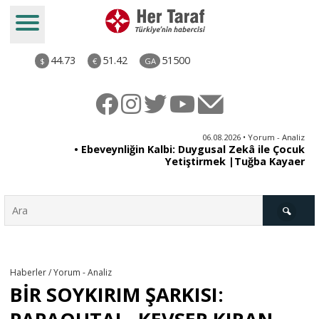
44.73
51.42
51500
$
€
GA
ya
06.08.2026 • Yorum - Analiz
rı
• Ebeveynliğin Kalbi: Duygusal Zekâ ile Çocuk
Yetiştirmek |Tuğba Kayaer
Türkiye
Haberler / Yorum - Analiz
BİR SOYKIRIM ŞARKISI:
Derkenar