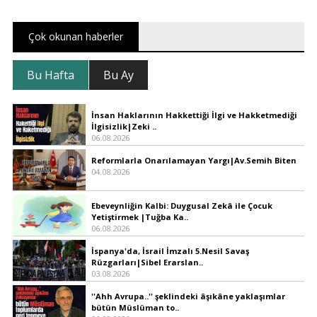
Çok okunan haberler
Bu Hafta
Bu Ay
İnsan Haklarının Hakkettiği İlgi ve Hakketmediği
İlgisizlik|Zeki ..
06.08.2026
Reformlarla Onarılamayan Yargı|Av.Semih Biten
04.08.2026
Ebeveynliğin Kalbi: Duygusal Zekâ ile Çocuk
Yetiştirmek |Tuğba Ka..
06.08.2026
İspanya'da, İsrail İmzalı 5.Nesil Savaş
Rüzgarları|Sibel Erarslan..
03.08.2026
''Ahh Avrupa..'' şeklindeki âşıkâne yaklaşımlar
bütün Müslüman to..