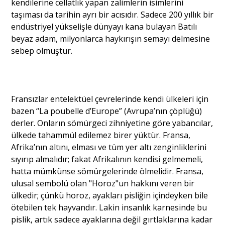
kendilerine cellatlık yapan zalimlerin isimlerini
taşıması da tarihin ayrı bir acısıdır. Sadece 200 yıllık bir
endüstriyel yükselişle dünyayı kana bulayan Batılı
beyaz adam, milyonlarca haykırışın semayı delmesine
sebep olmuştur.
Fransızlar entelektüel çevrelerinde kendi ülkeleri için
bazen “La poubelle d’Europe” (Avrupa’nın çöplüğü)
derler. Onların sömürgeci zihniyetine göre yabancılar,
ülkede tahammül edilemez birer yüktür. Fransa,
Afrika’nın altını, elması ve tüm yer altı zenginliklerini
sıyırıp almalıdır; fakat Afrikalının kendisi gelmemeli,
hatta mümkünse sömürgelerinde ölmelidir. Fransa,
ulusal sembolü olan "Horoz"un hakkını veren bir
ülkedir; çünkü horoz, ayakları pisliğin içindeyken bile
ötebilen tek hayvandır. Lakin insanlık karnesinde bu
pislik, artık sadece ayaklarına değil gırtlaklarına kadar