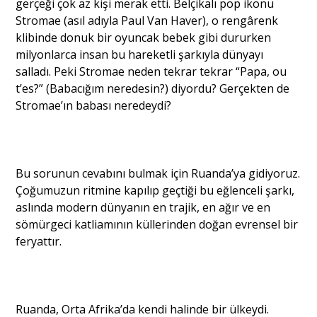
gerçeği çok az kişi merak etti. Belçikalı pop ikonu
Stromae (asıl adıyla Paul Van Haver), o rengârenk
klibinde donuk bir oyuncak bebek gibi dururken
Portre
milyonlarca insan bu hareketli şarkıyla dünyayı
salladı. Peki Stromae neden tekrar tekrar “Papa, ou
Yazarlar
t’es?” (Babacığım neredesin?) diyordu? Gerçekten de
Stromae’ın babası neredeydi?
Eğitim
Bu sorunun cevabını bulmak için Ruanda’ya gidiyoruz.
Çoğumuzun ritmine kapılıp geçtiği bu eğlenceli şarkı,
Dosya Haber
aslında modern dünyanın en trajik, en ağır ve en
sömürgeci katliamının küllerinden doğan evrensel bir
Ankara Analiz
feryattır.
Sağlık
Ruanda, Orta Afrika’da kendi halinde bir ülkeydi.