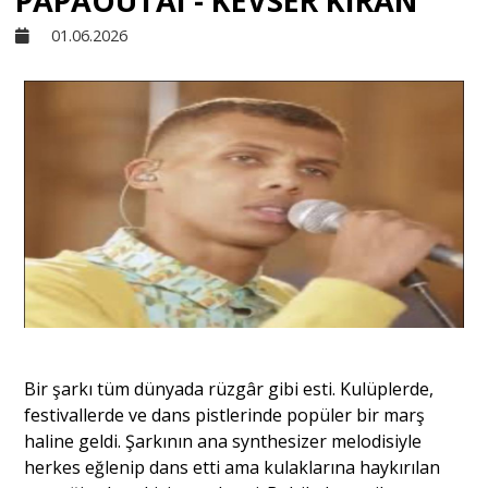
PAPAOUTAI - KEVSER KIRAN
01.06.2026
Sivil Toplum
Kültür - Sanat
Ekonomi
Dünya
Yorum - Analiz
Bir şarkı tüm dünyada rüzgâr gibi esti. Kulüplerde,
Söyleşi
festivallerde ve dans pistlerinde popüler bir marş
haline geldi. Şarkının ana synthesizer melodisiyle
herkes eğlenip dans etti ama kulaklarına haykırılan
Yazı Dizisi