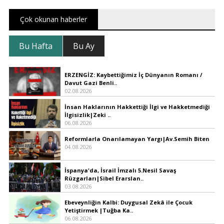
Çok okunan haberler
Bu Hafta
Bu Ay
ERZENGİZ: Kaybettiğimiz İç Dünyanın Romanı /
Davut Gazi Benli..
02.08.2026
İnsan Haklarının Hakkettiği İlgi ve Hakketmediği
İlgisizlik|Zeki ..
06.08.2026
Reformlarla Onarılamayan Yargı|Av.Semih Biten
04.08.2026
İspanya'da, İsrail İmzalı 5.Nesil Savaş
Rüzgarları|Sibel Erarslan..
03.08.2026
Ebeveynliğin Kalbi: Duygusal Zekâ ile Çocuk
Yetiştirmek |Tuğba Ka..
06.08.2026