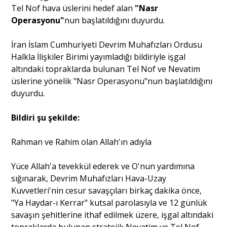
Tel Nof hava üslerini hedef alan
"Nasr
Operasyonu"
nun başlatıldığını duyurdu.
Portre
İran İslam Cumhuriyeti Devrim Muhafızları Ordusu
Halkla İlişkiler Birimi yayımladığı bildiriyle işgal
Yazarlar
altındaki topraklarda bulunan Tel Nof ve Nevatim
üslerine yönelik "Nasr Operasyonu"nun başlatıldığını
duyurdu.
Bildiri şu şekilde:
Eğitim
Rahman ve Rahim olan Allah'ın adıyla
Dosya Haber
Yüce Allah'a tevekkül ederek ve O'nun yardımına
Ankara Analiz
sığınarak, Devrim Muhafızları Hava-Uzay
Kuvvetleri'nin cesur savaşçıları birkaç dakika önce,
Sağlık
"Ya Haydar-ı Kerrar" kutsal parolasıyla ve 12 günlük
savaşın şehitlerine ithaf edilmek üzere, işgal altındaki