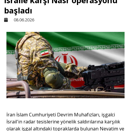
israile karşı Nasr operasyonu
başladı
Sivil Toplum
08.06.2026
Kültür - Sanat
Ekonomi
Dünya
Yorum - Analiz
Söyleşi
İran İslam Cumhuriyeti Devrim Muhafızları, işgalci
İsrail'in radar tesislerine yönelik saldırılarına karşılık
olarak işgal altındaki topraklarda bulunan Nevatim ve
Yazı Dizisi