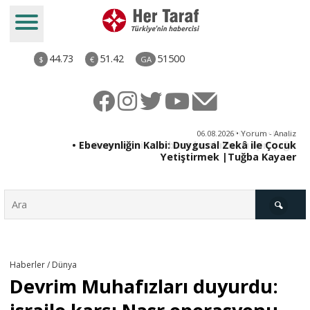
44.73
51.42
51500
$
€
GA
ya
06.08.2026 • Yorum - Analiz
rı
• Ebeveynliğin Kalbi: Duygusal Zekâ ile Çocuk
Yetiştirmek |Tuğba Kayaer
Türkiye
Haberler / Dünya
Devrim Muhafızları duyurdu:
Derkenar