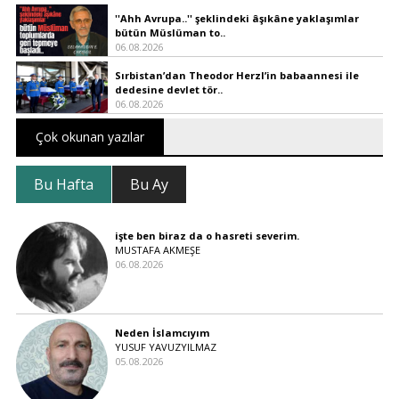
''Ahh Avrupa..'' şeklindeki âşıkâne yaklaşımlar
bütün Müslüman to..
06.08.2026
Sırbistan’dan Theodor Herzl’in babaannesi ile
dedesine devlet tör..
06.08.2026
Çok okunan yazılar
Bu Hafta
Bu Ay
işte ben biraz da o hasreti severim.
MUSTAFA AKMEŞE
06.08.2026
Neden İslamcıyım
YUSUF YAVUZYILMAZ
05.08.2026