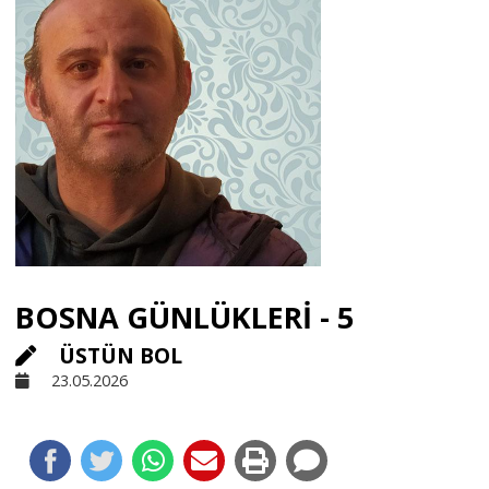
Sivil Toplum
Kültür - Sanat
Ekonomi
Dünya
BOSNA GÜNLÜKLERİ - 5
Yorum - Analiz
ÜSTÜN BOL
23.05.2026
Söyleşi
Yazı Dizisi