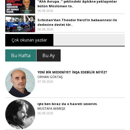
''Ahh Avrupa..'' şeklindeki âşıkâne yaklaşımlar
bütün Müslüman to..
06.08.2026
Sırbistan’dan Theodor Herzl’in babaannesi ile
dedesine devlet tör..
06.08.2026
Çok okunan yazılar
Bu Hafta
Bu Ay
YENİ BİR MEDENİYET İNŞA EDEBİLİR MİYİZ?
ORHAN GÖKTAŞ
07.08.2026
işte ben biraz da o hasreti severim.
MUSTAFA AKMEŞE
06.08.2026