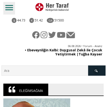
44.73
51.42
51500
$
€
GA
ya
06.08.2026 • Yorum - Analiz
rı
• Ebeveynliğin Kalbi: Duygusal Zekâ ile Çocuk
Yetiştirmek |Tuğba Kayaer
Türkiye
ELEĞİMSAĞMA
Derkenar