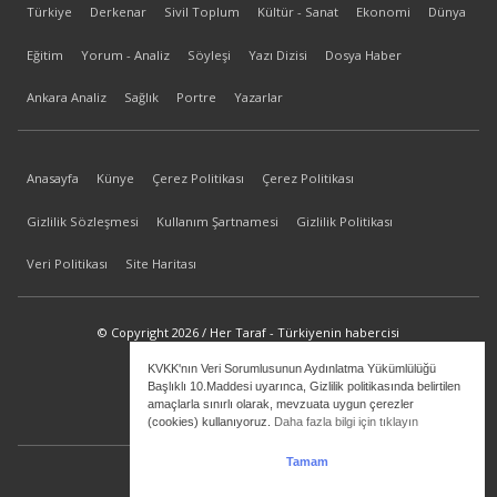
Türkiye
Derkenar
Sivil Toplum
Kültür - Sanat
Ekonomi
Dünya
Eğitim
Yorum - Analiz
Söyleşi
Yazı Dizisi
Dosya Haber
Ankara Analiz
Sağlık
Portre
Yazarlar
Anasayfa
Künye
Çerez Politikası
Çerez Politikası
Gizlilik Sözleşmesi
Kullanım Şartnamesi
Gizlilik Politikası
Veri Politikası
Site Haritası
© Copyright 2026 / Her Taraf - Türkiyenin habercisi
KVKK'nın Veri Sorumlusunun Aydınlatma Yükümlülüğü
bilgi@hertaraf.com
Başlıklı 10.Maddesi uyarınca, Gizlilik politikasında belirtilen
amaçlarla sınırlı olarak, mevzuata uygun çerezler
(cookies) kullanıyoruz.
Daha fazla bilgi için tıklayın
Tamam
ilkizMedya