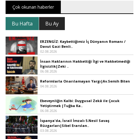
Çok okunan haberler
Bu Hafta
Bu Ay
ERZENGİZ: Kaybettiğimiz İç Dünyanın Romanı /
Davut Gazi Benli..
02.08.2026
İnsan Haklarının Hakkettiği İlgi ve Hakketmediği
İlgisizlik|Zeki ..
06.08.2026
Reformlarla Onarılamayan Yargı|Av.Semih Biten
04.08.2026
Ebeveynliğin Kalbi: Duygusal Zekâ ile Çocuk
Yetiştirmek |Tuğba Ka..
06.08.2026
İspanya'da, İsrail İmzalı 5.Nesil Savaş
Rüzgarları|Sibel Erarslan..
03.08.2026