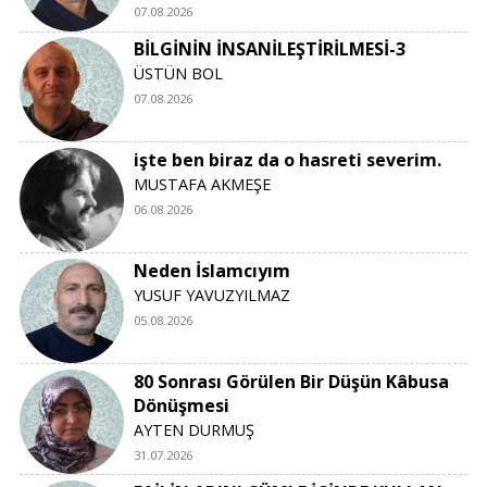
07.08.2026
BİLGİNİN İNSANİLEŞTİRİLMESİ-3
ÜSTÜN BOL
07.08.2026
işte ben biraz da o hasreti severim.
MUSTAFA AKMEŞE
06.08.2026
Neden İslamcıyım
YUSUF YAVUZYILMAZ
05.08.2026
80 Sonrası Görülen Bir Düşün Kâbusa
Dönüşmesi
AYTEN DURMUŞ
31.07.2026