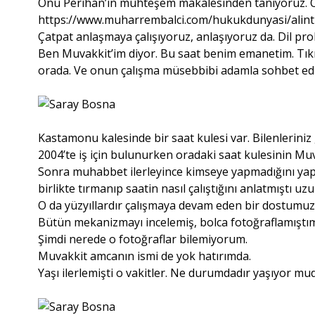
Onu Perihan’ın muhteşem makalesinden tanıyoruz. O
https://www.muharrembalci.com/hukukdunyasi/alint
Çatpat anlaşmaya çalışıyoruz, anlaşıyoruz da. Dil prob
Ben Muvakkit’im diyor. Bu saat benim emanetim. Tıkır 
orada. Ve onun çalışma müsebbibi adamla sohbet ed
Kastamonu kalesinde bir saat kulesi var. Bilenlerini
2004’te iş için bulunurken oradaki saat kulesinin Mu
Sonra muhabbet ilerleyince kimseye yapmadığını yap
birlikte tırmanıp saatin nasıl çalıştığını anlatmıştı uz
O da yüzyıllardır çalışmaya devam eden bir dostumu
Bütün mekanizmayı incelemiş, bolca fotoğraflamıştı
Şimdi nerede o fotoğraflar bilemiyorum.
Muvakkit amcanın ismi de yok hatırımda.
Yaşı ilerlemişti o vakitler. Ne durumdadır yaşıyor mu