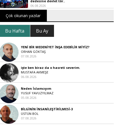
dedesine devlet tör..
06.08.2026
Çok okunan yazılar
Bu Hafta
Bu Ay
YENİ BİR MEDENİYET İNŞA EDEBİLİR MİYİZ?
ORHAN GÖKTAŞ
07.08.2026
işte ben biraz da o hasreti severim.
MUSTAFA AKMEŞE
06.08.2026
Neden İslamcıyım
YUSUF YAVUZYILMAZ
05.08.2026
BİLGİNİN İNSANİLEŞTİRİLMESİ-3
ÜSTÜN BOL
07.08.2026