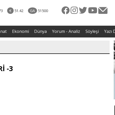
rkiye
07.08.2026 • Dünya
ttı!
• Gannuşi'nin serbest bırakılması için çağrı
73
€
51.42
GA
51500
irdi
anat
Ekonomi
Dünya
Yorum - Analiz
Söyleşi
Yazı D
İ -3