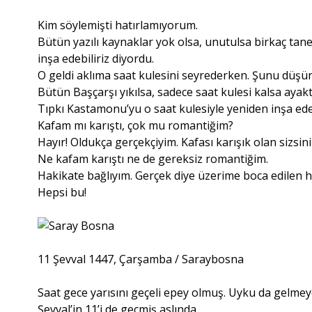
Kim söylemişti hatırlamıyorum.
Bütün yazılı kaynaklar yok olsa, unutulsa birkaç tan
inşa edebiliriz diyordu.
O geldi aklıma saat kulesini seyrederken. Şunu düş
Bütün Başçarşı yıkılsa, sadece saat kulesi kalsa ayak
Tıpkı Kastamonu’yu o saat kulesiyle yeniden inşa ede
Kafam mı karıştı, çok mu romantiğim?
Hayır! Oldukça gerçekçiyim. Kafası karışık olan sizsini
Ne kafam karıştı ne de gereksiz romantiğim.
Hakikate bağlıyım. Gerçek diye üzerime boca edilen 
Hepsi bu!
11 Şevval 1447, Çarşamba / Saraybosna
Saat gece yarısını geçeli epey olmuş. Uyku da gelmey
Şevval’in 11’i de geçmiş aslında.