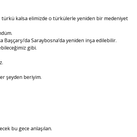
e türkü kalsa elimizde o türkülerle yeniden bir medeniyet
ündüm.
ta Başçarşı’da Saraybosna’da yeniden inşa edilebilir.
bileceğimiz gibi.
z.
her şeyden beriyim.
ecek bu gece anlaşılan.