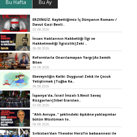
Bu Hafta
Bu Ay
ERZENGİZ: Kaybettiğimiz İç Dünyanın Romanı /
Davut Gazi Benli..
02.08.2026
İnsan Haklarının Hakkettiği İlgi ve
Hakketmediği İlgisizlik|Zeki ..
06.08.2026
Reformlarla Onarılamayan Yargı|Av.Semih
Biten
04.08.2026
Ebeveynliğin Kalbi: Duygusal Zekâ ile Çocuk
Yetiştirmek |Tuğba Ka..
06.08.2026
İspanya'da, İsrail İmzalı 5.Nesil Savaş
Rüzgarları|Sibel Erarslan..
03.08.2026
''Ahh Avrupa..'' şeklindeki âşıkâne yaklaşımlar
bütün Müslüman to..
06.08.2026
Sırbistan’dan Theodor Herzl’in babaannesi ile