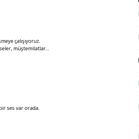
şmeye çalışıyoruz.
seler, müştemilatlar…
bir ses var orada.