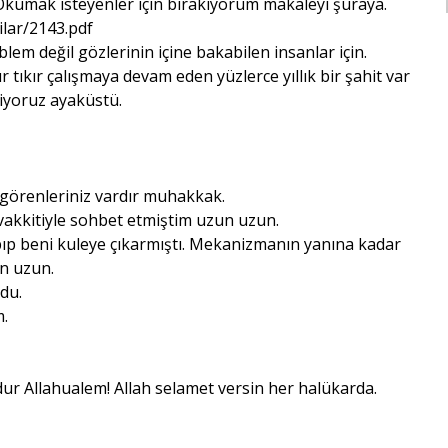
kumak isteyenler için bırakıyorum makaleyi şuraya.
ilar/2143.pdf
lem değil gözlerinin içine bakabilen insanlar için.
tıkır çalışmaya devam eden yüzlerce yıllık bir şahit var
iyoruz ayaküstü.
z görenleriniz vardır muhakkak.
vakkitiyle sohbet etmiştim uzun uzun.
ıp beni kuleye çıkarmıştı. Mekanizmanın yanına kadar
un uzun.
zdu.
m.
dur Allahualem! Allah selamet versin her halükarda.