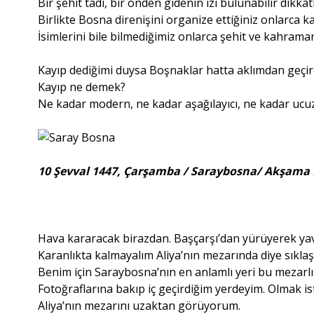
Bir şehit tadı, bir önden gidenin izi bulunabilir dikkatl
Birlikte Bosna direnişini organize ettiğiniz onlarca ka
İsimlerini bile bilmediğimiz onlarca şehit ve kahrama
Kayıp dediğimi duysa Boşnaklar hatta aklımdan geçird
Kayıp ne demek?
Ne kadar modern, ne kadar aşağılayıcı, ne kadar ucuz
10 Şevval 1447, Çarşamba / Saraybosna/ Akşama
Hava kararacak birazdan. Başçarşı’dan yürüyerek ya
Karanlıkta kalmayalım Aliya’nın mezarında diye sıklaş
Benim için Saraybosna’nın en anlamlı yeri bu mezarlı
Fotoğraflarına bakıp iç geçirdiğim yerdeyim. Olmak is
Aliya’nın mezarını uzaktan görüyorum.