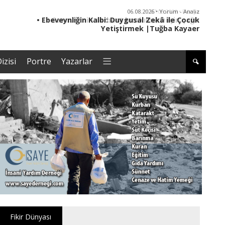
06.08.2026 • Yorum - Analiz
• Ebeveynliğin Kalbi: Duygusal Zekâ ile Çocuk
• '
Yetiştirmek |Tuğba Kayaer
izisi
Portre
Yazarlar
Fikir Dünyası