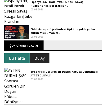
İspanya'da, İsrail İmzalı 5.Nesil Savaş
Rüzgarları|Sibel Erarslan..
03.08.2026
''Ahh Avrupa..'' şeklindeki âşıkâne yaklaşımlar
bütün Müslüman to..
06.08.2026
Çok okunan yazılar
Bu Hafta
Bu Ay
80 Sonrası Görülen Bir Düşün Kâbusa Dönüşmesi
AYTEN DURMUŞ
31.07.2026