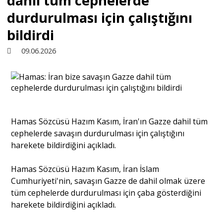
dahil tüm cephelerde
durdurulması için çalıştığını
Sivil Toplum
bildirdi
09.06.2026
Kültür - Sanat
Ekonomi
Hamas Sözcüsü Hazım Kasım, İran'ın Gazze dahil tüm
Dünya
cephelerde savaşın durdurulması için çalıştığını
harekete bildirdiğini açıkladı.
Yorum - Analiz
Hamas Sözcüsü Hazım Kasım, İran İslam
Cumhuriyeti'nin, savaşın Gazze de dahil olmak üzere
Söyleşi
tüm cephelerde durdurulması için çaba gösterdiğini
harekete bildirdiğini açıkladı.
Yazı Dizisi