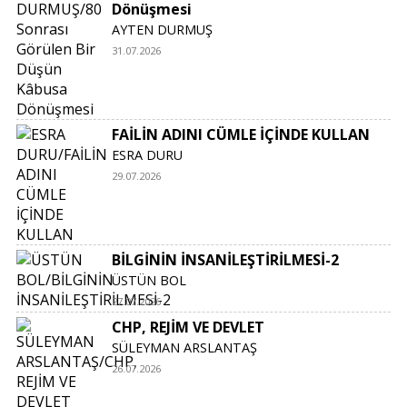
Dönüşmesi
AYTEN DURMUŞ
31.07.2026
FAİLİN ADINI CÜMLE İÇİNDE KULLAN
ESRA DURU
29.07.2026
BİLGİNİN İNSANİLEŞTİRİLMESİ-2
ÜSTÜN BOL
27.07.2026
CHP, REJİM VE DEVLET
SÜLEYMAN ARSLANTAŞ
26.07.2026