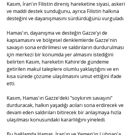
Kasım, İran'ın Filistin direniş hareketine siyasi, askeri
ve maddi destek sunduğunu, ayrıca Filistin halkına
Portre
desteğini ve dayanışmasını sürdürdüğünü vurguladı.
Hamas'ın, dayanışma ve desteğin Gazze'yi de
Yazarlar
kapsamasını ve bölgesel denklemlerde Gazze'nin
savaşın sona erdirilmesi ve saldırıların durdurulması
için merkezi bir konumda yer almasını istediğini
belirten Kasım, hareketin Kahire'de gündeme
getirilen makul taleplere olumlu yaklaştığını ve en
Eğitim
kısa sürede çözüme ulaşılmasını umut ettiğini ifade
etti.
Dosya Haber
Kasım, Hamas'ın Gazze'deki "soykırım savaşını"
Ankara Analiz
durduracak, halkın yaşadığı acıları sona erdirecek ve
devam eden saldırıları bitirecek bir anlaşmaya hızla
Sağlık
ulaşılması konusundaki kararlılığını yineledi.
Bu bağlamda Hamas, İran'ın ve Yemen'in Lübnan'a