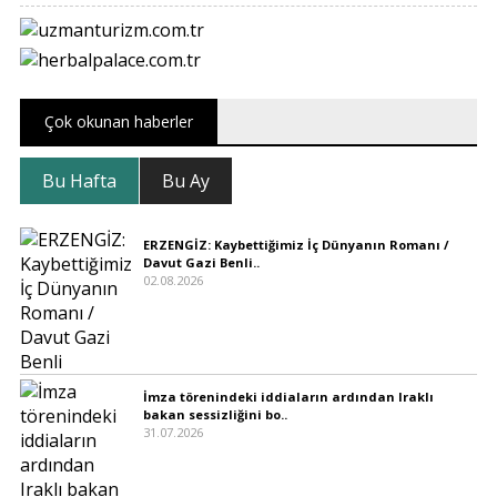
Çok okunan haberler
Bu Hafta
Bu Ay
ERZENGİZ: Kaybettiğimiz İç Dünyanın Romanı /
Davut Gazi Benli..
02.08.2026
İmza törenindeki iddiaların ardından Iraklı
bakan sessizliğini bo..
31.07.2026