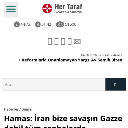
44.73
51.42
51500
$
€
GA
ya
04.08.2026 • Yorum - Analiz
ne
• Reformlarla Onarılamayan Yargı|Av.Semih Biten
ni
Türkiye
Haberler / Dünya
Hamas: İran bize savaşın Gazze
Derkenar