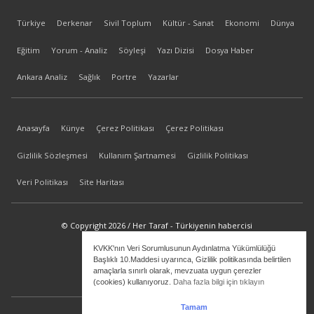
Türkiye
Derkenar
Sivil Toplum
Kültür - Sanat
Ekonomi
Dünya
Eğitim
Yorum - Analiz
Söyleşi
Yazı Dizisi
Dosya Haber
Ankara Analiz
Sağlık
Portre
Yazarlar
Anasayfa
Künye
Çerez Politikası
Çerez Politikası
Gizlilik Sözleşmesi
Kullanım Şartnamesi
Gizlilik Politikası
Veri Politikası
Site Haritası
© Copyright 2026 / Her Taraf - Türkiyenin habercisi
KVKK'nın Veri Sorumlusunun Aydınlatma Yükümlülüğü
bilgi@hertaraf.com
Başlıklı 10.Maddesi uyarınca, Gizlilik politikasında belirtilen
amaçlarla sınırlı olarak, mevzuata uygun çerezler
(cookies) kullanıyoruz.
Daha fazla bilgi için tıklayın
Tamam
ilkizMedya