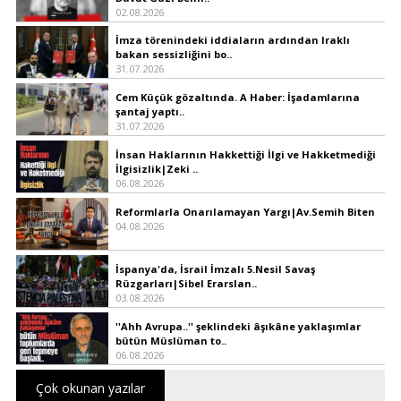
02.08.2026
İmza törenindeki iddiaların ardından Iraklı
bakan sessizliğini bo..
31.07.2026
Cem Küçük gözaltında. A Haber: İşadamlarına
şantaj yaptı..
31.07.2026
İnsan Haklarının Hakkettiği İlgi ve Hakketmediği
İlgisizlik|Zeki ..
06.08.2026
Reformlarla Onarılamayan Yargı|Av.Semih Biten
04.08.2026
İspanya'da, İsrail İmzalı 5.Nesil Savaş
Rüzgarları|Sibel Erarslan..
03.08.2026
''Ahh Avrupa..'' şeklindeki âşıkâne yaklaşımlar
bütün Müslüman to..
06.08.2026
Çok okunan yazılar