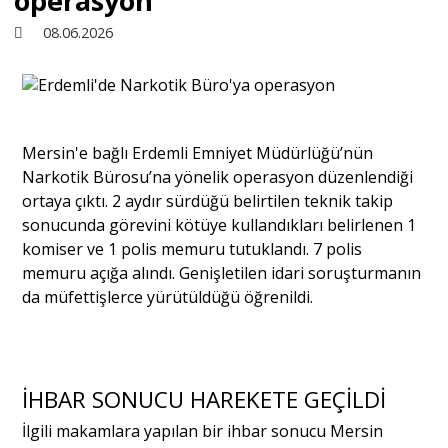
operasyon
08.06.2026
Sivil Toplum
Kültür - Sanat
Mersin'e bağlı Erdemli Emniyet Müdürlüğü’nün
Narkotik Bürosu’na yönelik operasyon düzenlendiği
Ekonomi
ortaya çıktı. 2 aydır sürdüğü belirtilen teknik takip
sonucunda görevini kötüye kullandıkları belirlenen 1
Dünya
komiser ve 1 polis memuru tutuklandı. ​7 polis
memuru açığa alındı. Genişletilen idari soruşturmanın
da müfettişlerce yürütüldüğü öğrenildi.
Yorum - Analiz
Söyleşi
İHBAR SONUCU HAREKETE GEÇİLDİ
İlgili makamlara yapılan bir ihbar sonucu ​Mersin
Yazı Dizisi