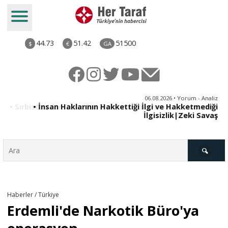
44.73
51.42
51500
$
€
GA
06.08.2026 • Yorum - Analiz
06.08.2026 • Dünya
• Sırbistan’dan Theodor Herzl’in babaannesi ile dedesine
• İnsan Haklarının Hakkettiği İlgi ve Hakketmediği
İlgisizlik|Zeki Savaş
devlet töreni
Türkiye
Haberler / Türkiye
Erdemli'de Narkotik Büro'ya
Derkenar