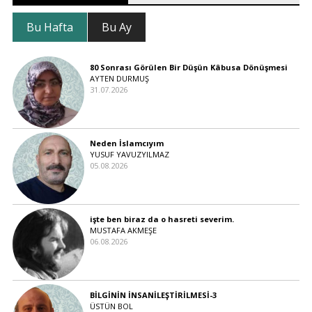
Bu Hafta
Bu Ay
80 Sonrası Görülen Bir Düşün Kâbusa Dönüşmesi
AYTEN DURMUŞ
31.07.2026
Neden İslamcıyım
YUSUF YAVUZYILMAZ
05.08.2026
işte ben biraz da o hasreti severim.
MUSTAFA AKMEŞE
06.08.2026
BİLGİNİN İNSANİLEŞTİRİLMESİ-3
ÜSTÜN BOL