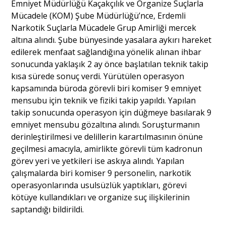
Emniyet Müdürlüğü Kaçakçılık ve Organize Suçlarla
Mücadele (KOM) Şube Müdürlüğü’nce, Erdemli
Narkotik Suçlarla Mücadele Grup Amirliği mercek
Portre
altına alındı. Şube bünyesinde yasalara aykırı hareket
edilerek menfaat sağlandığına yönelik alınan ihbar
Yazarlar
sonucunda yaklaşık 2 ay önce başlatılan teknik takip
kısa sürede sonuç verdi. Yürütülen operasyon
kapsamında büroda görevli biri komiser 9 emniyet
mensubu için teknik ve fiziki takip yapıldı. Yapılan
takip sonucunda operasyon için düğmeye basılarak 9
Eğitim
emniyet mensubu gözaltına alındı. Soruşturmanın
derinleştirilmesi ve delillerin karartılmasının önüne
Dosya Haber
geçilmesi amacıyla, amirlikte görevli tüm kadronun
görev yeri ve yetkileri ise askıya alındı. ​Yapılan
Ankara Analiz
çalışmalarda biri komiser 9 personelin, narkotik
operasyonlarında usulsüzlük yaptıkları, görevi
Sağlık
kötüye kullandıkları ve organize suç ilişkilerinin
saptandığı bildirildi.