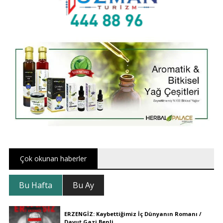
Çok okunan haberler
Bu Hafta
Bu Ay
ERZENGİZ: Kaybettiğimiz İç Dünyanın Romanı /
Davut Gazi Benli..