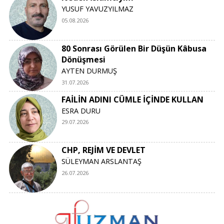
YUSUF YAVUZYILMAZ
05.08.2026
80 Sonrası Görülen Bir Düşün Kâbusa
Dönüşmesi
AYTEN DURMUŞ
31.07.2026
FAİLİN ADINI CÜMLE İÇİNDE KULLAN
ESRA DURU
29.07.2026
CHP, REJİM VE DEVLET
SÜLEYMAN ARSLANTAŞ
26.07.2026