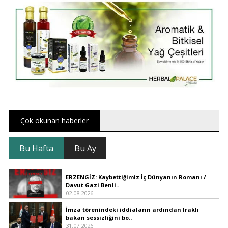
Çok okunan haberler
Bu Hafta
Bu Ay
ERZENGİZ: Kaybettiğimiz İç Dünyanın Romanı /
Davut Gazi Benli..
02.08.2026
İmza törenindeki iddiaların ardından Iraklı
bakan sessizliğini bo..
31.07.2026