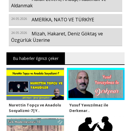
Aldanmak
24.05.2026
AMERİKA, NATO VE TÜRKİYE
24.05.2026
Mizah, Hakaret, Deniz Göktaş ve
Özgürlük Üzerine
Bu haberler ilginizi çeker
Nurettin Topçu ve Anadolu
Yusuf Yavuzılmaz ile
Sosyalizmi-7|Y..
Derkenar..