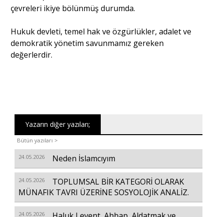
çevreleri ikiye bölünmüş durumda.
Hukuk devleti, temel hak ve özgürlükler, adalet ve
demokratik yönetim savunmamız gereken
değerlerdir.
Yazarın diğer yazıları;
Bütün yazıları >
24.05.2026
Neden İslamcıyım
24.05.2026
TOPLUMSAL BİR KATEGORİ OLARAK
MÜNAFIK TAVRI ÜZERİNE SOSYOLOJİK ANALİZ.
24.05.2026
Haluk Levent, Ahbap, Aldatmak ve