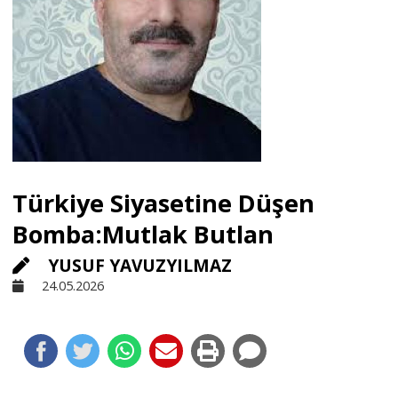
Sivil Toplum
Kültür - Sanat
Ekonomi
Türkiye Siyasetine Düşen
Dünya
Bomba:Mutlak Butlan
YUSUF YAVUZYILMAZ
Yorum - Analiz
24.05.2026
Söyleşi
Yazı Dizisi