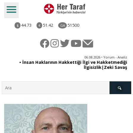
44.73
51.42
51500
$
€
GA
iz
06.08.2026 • Yorum - Analiz
ün
• İnsan Haklarının Hakkettiği İlgi ve Hakketmediği
•
ye
İlgisizlik|Zeki Savaş
il
Türkiye
Derkenar