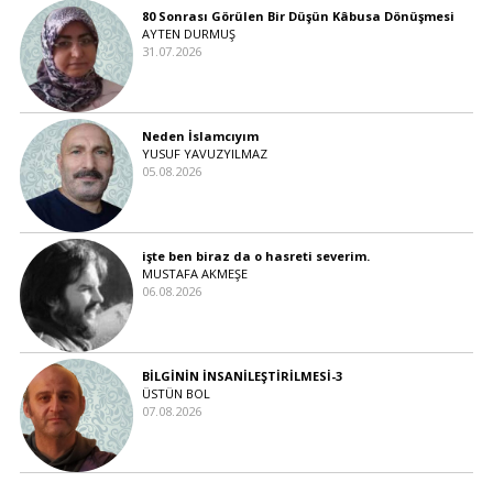
80 Sonrası Görülen Bir Düşün Kâbusa Dönüşmesi
AYTEN DURMUŞ
31.07.2026
Neden İslamcıyım
YUSUF YAVUZYILMAZ
05.08.2026
işte ben biraz da o hasreti severim.
MUSTAFA AKMEŞE
06.08.2026
BİLGİNİN İNSANİLEŞTİRİLMESİ-3
ÜSTÜN BOL
07.08.2026