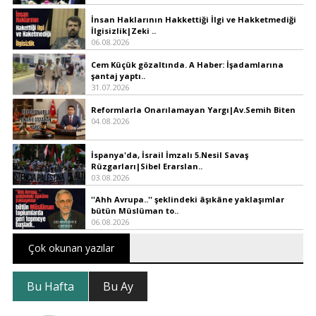
İnsan Haklarının Hakkettiği İlgi ve Hakketmediği
İlgisizlik|Zeki ..
06.08.2026
Cem Küçük gözaltında. A Haber: İşadamlarına
şantaj yaptı..
31.07.2026
Reformlarla Onarılamayan Yargı|Av.Semih Biten
04.08.2026
İspanya'da, İsrail İmzalı 5.Nesil Savaş
Rüzgarları|Sibel Erarslan..
03.08.2026
''Ahh Avrupa..'' şeklindeki âşıkâne yaklaşımlar
bütün Müslüman to..
06.08.2026
Çok okunan yazılar
Bu Hafta
Bu Ay