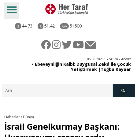
44.73
51.42
51500
$
€
GA
ya
06.08.2026 • Yorum - Analiz
rı
• Ebeveynliğin Kalbi: Duygusal Zekâ ile Çocuk
Yetiştirmek |Tuğba Kayaer
Türkiye
Haberler / Dünya
İsrail Genelkurmay Başkanı:
Derkenar