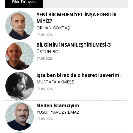
Fikir Dünyası
YENİ BİR MEDENİYET İNŞA EDEBİLİR
MİYİZ?
ORHAN GÖKTAŞ
07.08.2026
BİLGİNİN İNSANİLEŞTİRİLMESİ-3
ÜSTÜN BOL
07.08.2026
işte ben biraz da o hasreti severim.
MUSTAFA AKMEŞE
06.08.2026
Neden İslamcıyım
YUSUF YAVUZYILMAZ
05.08.2026