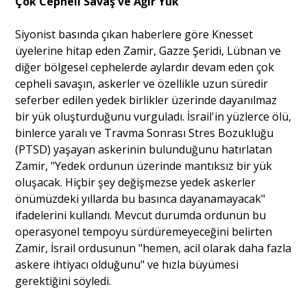
Çok Cepheli Savaş ve Ağır Yük
Siyonist basında çıkan haberlere göre
Knesset
Portre
üyelerine hitap eden Zamir, Gazze Şeridi, Lübnan ve
diğer bölgesel cephelerde aylardır devam eden çok
cepheli savaşın, askerler ve özellikle uzun süredir
Yazarlar
seferber edilen yedek birlikler üzerinde dayanılmaz
bir yük oluşturduğunu vurguladı. İsrail'in yüzlerce ölü,
binlerce yaralı ve Travma Sonrası Stres Bozukluğu
(PTSD) yaşayan askerinin bulunduğunu hatırlatan
Zamir, "Yedek ordunun üzerinde mantıksız bir yük
Eğitim
oluşacak. Hiçbir şey değişmezse yedek askerler
Dosya Haber
önümüzdeki yıllarda bu basınca dayanamayacak"
ifadelerini kullandı. Mevcut durumda ordunun bu
Ankara Analiz
operasyonel tempoyu sürdüremeyeceğini belirten
Zamir, İsrail ordusunun "hemen, acil olarak daha fazla
Sağlık
askere ihtiyacı olduğunu" ve hızla büyümesi
gerektiğini söyledi.