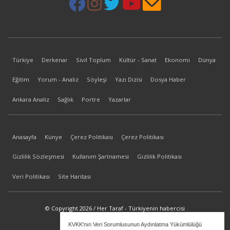
Türkiye
Derkenar
Sivil Toplum
Kültür - Sanat
Ekonomi
Dünya
Eğitim
Yorum - Analiz
Söyleşi
Yazı Dizisi
Dosya Haber
Ankara Analiz
Sağlık
Portre
Yazarlar
Anasayfa
Künye
Çerez Politikası
Çerez Politikası
Gizlilik Sözleşmesi
Kullanım Şartnamesi
Gizlilik Politikası
Veri Politikası
Site Haritası
© Copyright 2026 / Her Taraf - Türkiyenin habercisi
KVKK'nın Veri Sorumlusunun Aydınlatma Yükümlülüğü
bilgi@hertaraf.com