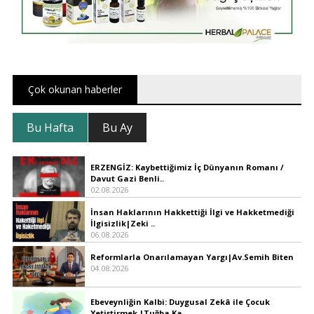
Çok okunan haberler
Bu Hafta
Bu Ay
ERZENGİZ: Kaybettiğimiz İç Dünyanın Romanı /
Davut Gazi Benli..
02.08.2026
İnsan Haklarının Hakkettiği İlgi ve Hakketmediği
İlgisizlik|Zeki ..
06.08.2026
Reformlarla Onarılamayan Yargı|Av.Semih Biten
04.08.2026
Ebeveynliğin Kalbi: Duygusal Zekâ ile Çocuk
Yetiştirmek |Tuğba Ka..