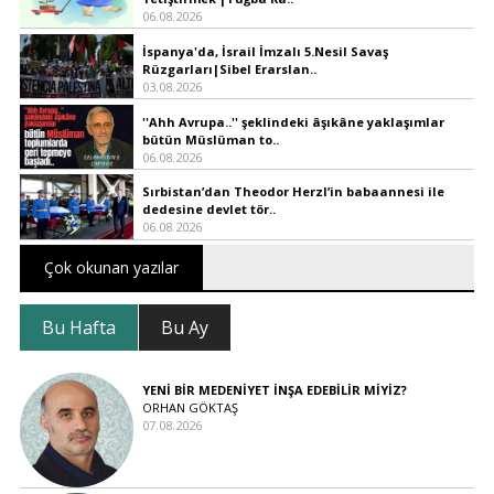
06.08.2026
İspanya'da, İsrail İmzalı 5.Nesil Savaş
Rüzgarları|Sibel Erarslan..
03.08.2026
''Ahh Avrupa..'' şeklindeki âşıkâne yaklaşımlar
bütün Müslüman to..
06.08.2026
Sırbistan’dan Theodor Herzl’in babaannesi ile
dedesine devlet tör..
06.08.2026
Çok okunan yazılar
Bu Hafta
Bu Ay
YENİ BİR MEDENİYET İNŞA EDEBİLİR MİYİZ?
ORHAN GÖKTAŞ
07.08.2026