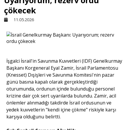
Uyarıyorum; rezerv ordu
çökecek
Sivil Toplum
11.05.2026
Kültür - Sanat
Ekonomi
İşgalci İsrail'in Savunma Kuvvetleri (IDF) Genelkurmay
Başkanı Korgeneral Eyal Zamir, İsrail Parlamentosu
Dünya
(Knesset) Dışişleri ve Savunma Komitesi'nin pazar
günü basına kapalı olarak gerçekleştirdiği
oturumunda, ordunun içinde bulunduğu personel
Yorum - Analiz
krizine dair çok sert uyarılarda bulundu. Zamir, acil
önlemler alınmadığı takdirde İsrail ordusunun ve
Söyleşi
yedek kuvvetlerin "kendi içine çökme" riskiyle karşı
karşıya olduğunu belirtti.
Yazı Dizisi