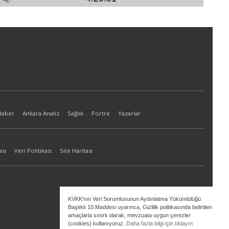
Haber
Ankara Analiz
Sağlık
Portre
Yazarlar
ası
Veri Politikası
Site Haritası
KVKK'nın Veri Sorumlusunun Aydınlatma Yükümlülüğü
Başlıklı 10.Maddesi uyarınca, Gizlilik politikasında belirtilen
amaçlarla sınırlı olarak, mevzuata uygun çerezler
(cookies) kullanıyoruz.
Daha fazla bilgi için tıklayın