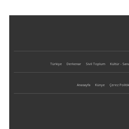
Türkiye
Derkenar
Sivil Toplum
Kültür - San
Anasayfa
Künye
Çerez Politik