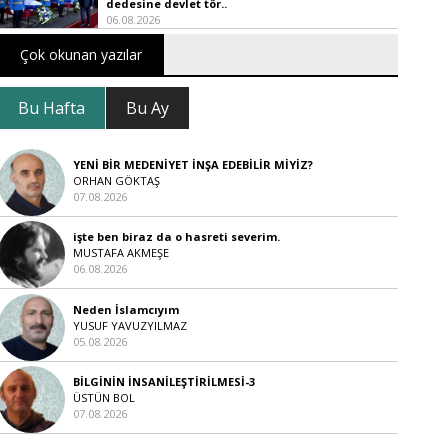
dedesine devlet tör..
06.08.2026
Çok okunan yazılar
Bu Hafta
Bu Ay
YENİ BİR MEDENİYET İNŞA EDEBİLİR MİYİZ?
ORHAN GÖKTAŞ
07.08.2026
işte ben biraz da o hasreti severim.
MUSTAFA AKMEŞE
06.08.2026
Neden İslamcıyım
YUSUF YAVUZYILMAZ
05.08.2026
BİLGİNİN İNSANİLEŞTİRİLMESİ-3
ÜSTÜN BOL
07.08.2026