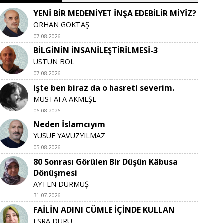
YENİ BİR MEDENİYET İNŞA EDEBİLİR MİYİZ?
ORHAN GÖKTAŞ
07.08.2026
BİLGİNİN İNSANİLEŞTİRİLMESİ-3
ÜSTÜN BOL
07.08.2026
işte ben biraz da o hasreti severim.
MUSTAFA AKMEŞE
06.08.2026
Neden İslamcıyım
YUSUF YAVUZYILMAZ
05.08.2026
80 Sonrası Görülen Bir Düşün Kâbusa
Dönüşmesi
AYTEN DURMUŞ
31.07.2026
FAİLİN ADINI CÜMLE İÇİNDE KULLAN
ESRA DURU