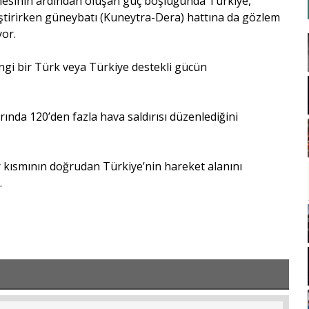
ilmesinin ardından oluşan güç boşluğunda Türkiye,
iştirirken güneybatı (Kuneytra-Dera) hattına da gözlem
yor.
ngi bir Türk veya Türkiye destekli gücün
ında 120’den fazla hava saldırısı düzenlediğini
r kısmının doğrudan Türkiye’nin hareket alanını
.