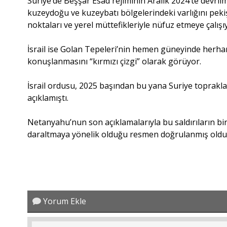
Suriye’de Beşşar Esad rejiminin Aralık 2024’te devr
kuzeydoğu ve kuzeybatı bölgelerindeki varlığını pek
noktaları ve yerel müttefikleriyle nüfuz etmeye çalışı
İsrail ise Golan Tepeleri’nin hemen güneyinde herha
konuşlanmasını “kırmızı çizgi” olarak görüyor.
İsrail ordusu, 2025 başından bu yana Suriye topraklar
açıklamıştı.
Netanyahu’nun son açıklamalarıyla bu saldırıların bi
daraltmaya yönelik olduğu resmen doğrulanmış oldu
Yorum Ekle