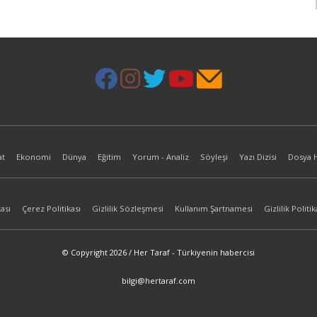
at
Ekonomi
Dünya
Eğitim
Yorum - Analiz
Söyleşi
Yazı Dizisi
Dosya 
ası
Çerez Politikası
Gizlilik Sözleşmesi
Kullanım Şartnamesi
Gizlilik Politik
© Copyright 2026 / Her Taraf - Türkiyenin habercisi
bilgi@hertaraf.com