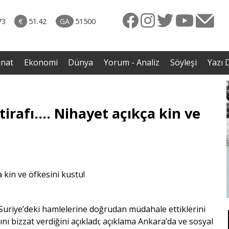
rkiye
07.08.2026 • Dünya
ttı!
• Gannuşi'nin serbest bırakılması için çağrı
73
€
51.42
GA
51500
irdi
anat
Ekonomi
Dünya
Yorum - Analiz
Söyleşi
Yazı D
irafı.... Nihayet açıkça kin ve
n Suriye’deki hamlelerine doğrudan müdahale ettiklerini
tını bizzat verdiğini açıkladı; açıklama Ankara’da ve sosyal