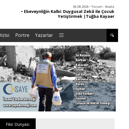
06.08.2026 • Yorum - Analiz
• Ebeveynliğin Kalbi: Duygusal Zekâ ile Çocuk
• '
Yetiştirmek |Tuğba Kayaer
izisi
Portre
Yazarlar
Fikir Dünyası