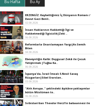
Bu Hafta
Bu Ay
ERZENGİZ: Kaybettiğimiz İç Dünyanın Romanı /
Davut Gazi Benli..
02.08.2026
İnsan Haklarının Hakkettiği İlgi ve
Hakketmediği İlgisizlik|Zeki ..
06.08.2026
Reformlarla Onarılamayan Yargı|Av.Semih
Biten
04.08.2026
Ebeveynliğin Kalbi: Duygusal Zekâ ile Çocuk
Yetiştirmek |Tuğba Ka..
06.08.2026
İspanya'da, İsrail İmzalı 5.Nesil Savaş
Rüzgarları|Sibel Erarslan..
03.08.2026
''Ahh Avrupa..'' şeklindeki âşıkâne yaklaşımlar
bütün Müslüman to..
06.08.2026
Sırbistan’dan Theodor Herzl’in babaannesi ile