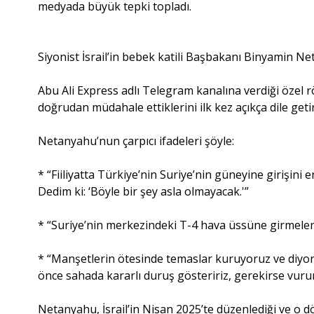
medyada büyük tepki topladı.
Siyonist İsrail’in bebek katili Başbakanı Binyamin 
Abu Ali Express adlı Telegram kanalına verdiği özel 
doğrudan müdahale ettiklerini ilk kez açıkça dile getir
Netanyahu’nun çarpıcı ifadeleri şöyle:
* “Fiiliyatta Türkiye’nin Suriye’nin güneyine girişini e
Dedim ki: ‘Böyle bir şey asla olmayacak.'”
* “Suriye’nin merkezindeki T-4 hava üssüne girmeler
* “Manşetlerin ötesinde temaslar kuruyoruz ve diyor
önce sahada kararlı duruş gösteririz, gerekirse vuru
Netanyahu, İsrail’in Nisan 2025’te düzenlediği ve 