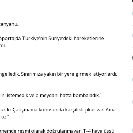
Netanyahu…
röportajda Türkiye’nin Suriye’deki hareketlerine
di.
ngelledik. Sınırımıza yakın bir yere girmek istiyorlardı.
ini istemedik ve o meydanı hatta bombaladık.”
uz ki: Çatışmama konusunda karşılıklı çıkar var. Ama
ruz.”
o dönemde resmi olarak doğrulanmayan T-4 hava üssü