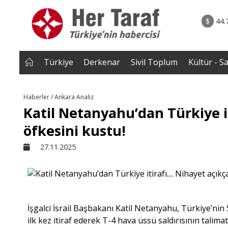
rum - Analiz
07.08.2026 • Tü
Edildi? |
• Türkiye, Pakistan ve Suudi Arabistan imzayı a
$
44.
NEROĞLU
Mekke Anlaşması yürürlüğe g
Türkiye
Derkenar
Sivil Toplum
Kültür - S
Haberler / Ankara Analiz
Katil Netanyahu’dan Türkiye it
öfkesini kustu!
27.11.2025
İşgalci İsrail Başbakanı Katil Netanyahu, Türkiye’ni
ilk kez itiraf ederek T-4 hava üssü saldırısının talima