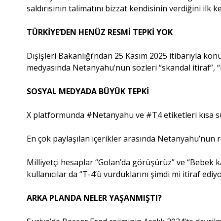
saldırısının talimatını bizzat kendisinin verdiğini ilk ke
TÜRKİYE’DEN HENÜZ RESMİ TEPKİ YOK
Dışişleri Bakanlığı’ndan 25 Kasım 2025 itibarıyla kon
medyasında Netanyahu’nun sözleri “skandal itiraf”, “h
SOSYAL MEDYADA BÜYÜK TEPKİ
X platformunda #Netanyahu ve #T4 etiketleri kısa s
En çok paylaşılan içerikler arasında Netanyahu’nun 
Milliyetçi hesaplar “Golan’da görüşürüz” ve “Bebek kat
kullanıcılar da “T-4’ü vurduklarını şimdi mi itiraf ed
ARKA PLANDA NELER YAŞANMIŞTI?