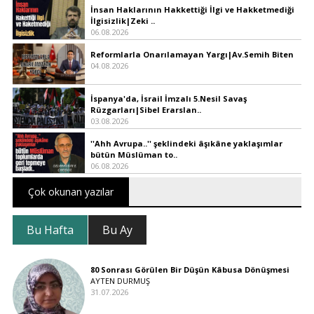
İnsan Haklarının Hakkettiği İlgi ve Hakketmediği
İlgisizlik|Zeki ..
06.08.2026
Reformlarla Onarılamayan Yargı|Av.Semih Biten
04.08.2026
İspanya'da, İsrail İmzalı 5.Nesil Savaş
Rüzgarları|Sibel Erarslan..
03.08.2026
''Ahh Avrupa..'' şeklindeki âşıkâne yaklaşımlar
bütün Müslüman to..
06.08.2026
Çok okunan yazılar
Bu Hafta
Bu Ay
80 Sonrası Görülen Bir Düşün Kâbusa Dönüşmesi
AYTEN DURMUŞ
31.07.2026