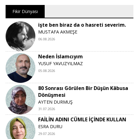
Fikir Dünyası
işte ben biraz da o hasreti severim.
MUSTAFA AKMEŞE
06.08.2026
Neden İslamcıyım
YUSUF YAVUZYILMAZ
05.08.2026
80 Sonrası Görülen Bir Düşün Kâbusa
Dönüşmesi
AYTEN DURMUŞ
31.07.2026
FAİLİN ADINI CÜMLE İÇİNDE KULLAN
ESRA DURU
29.07.2026