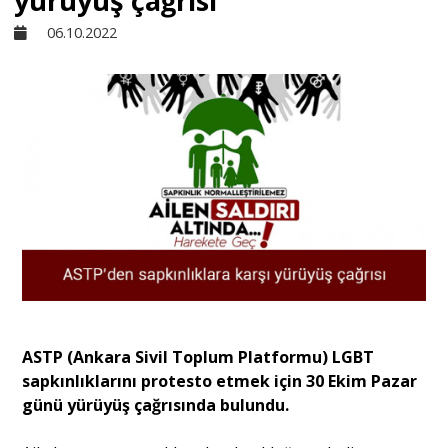
yürüyüş çağrısı
06.10.2022
Sivil Toplum
Kültür - Sanat
Ekonomi
Dünya
Yorum - Analiz
ASTP (Ankara Sivil Toplum Platformu) LGBT
Söyleşi
sapkınlıklarını protesto etmek için 30 Ekim Pazar
günü yürüyüş çağrısında bulundu.
Yazı Dizisi