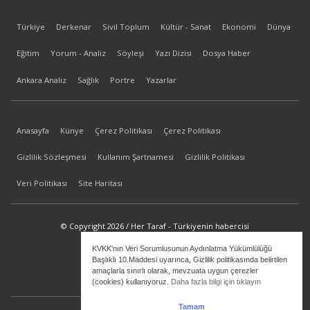
Türkiye
Derkenar
Sivil Toplum
Kültür - Sanat
Ekonomi
Dünya
Eğitim
Yorum - Analiz
Söyleşi
Yazı Dizisi
Dosya Haber
Ankara Analiz
Sağlık
Portre
Yazarlar
Anasayfa
Künye
Çerez Politikası
Çerez Politikası
Gizlilik Sözleşmesi
Kullanım Şartnamesi
Gizlilik Politikası
Veri Politikası
Site Haritası
© Copyright 2026 / Her Taraf - Türkiyenin habercisi
KVKK'nın Veri Sorumlusunun Aydınlatma Yükümlülüğü
bilgi@hertaraf.com
Başlıklı 10.Maddesi uyarınca, Gizlilik politikasında belirtilen
amaçlarla sınırlı olarak, mevzuata uygun çerezler
(cookies) kullanıyoruz.
Daha fazla bilgi için tıklayın
Tamam