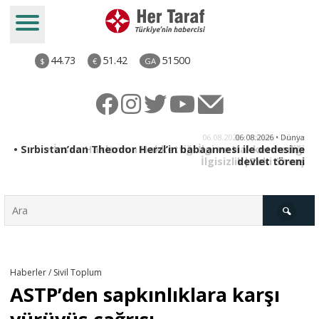
44.73
51.42
51500
$
€
GA
iz
06.08.2026 • Dünya
ği
• Sırbistan’dan Theodor Herzl’in babaannesi ile dedesine
aş
devlet töreni
Türkiye
Haberler / Sivil Toplum
ASTP’den sapkınlıklara karşı
Derkenar