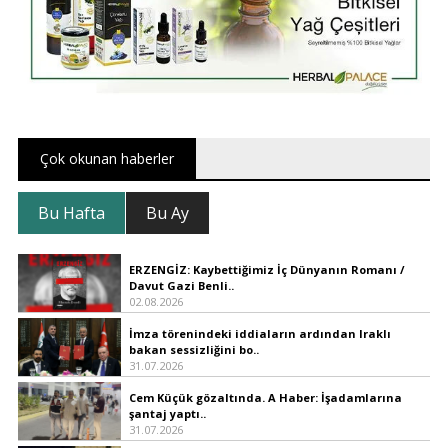
Çok okunan haberler
Bu Hafta
Bu Ay
ERZENGİZ: Kaybettiğimiz İç Dünyanın Romanı /
Davut Gazi Benli..
02.08.2026
İmza törenindeki iddiaların ardından Iraklı
bakan sessizliğini bo..
31.07.2026
Cem Küçük gözaltında. A Haber: İşadamlarına
şantaj yaptı..
31.07.2026