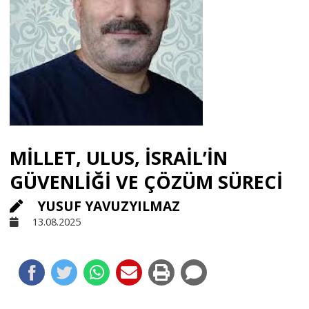
Sivil Toplum
Kültür - Sanat
Ekonomi
MİLLET, ULUS, İSRAİL’İN
Dünya
GÜVENLİĞİ VE ÇÖZÜM SÜRECİ
YUSUF YAVUZYILMAZ
Yorum - Analiz
13.08.2025
Söyleşi
Yazı Dizisi