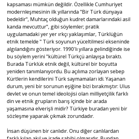
kapsaması mümkün değildir. Özellikle Cumhuriyet
modernleşmesinin ilk yıllarında "Bir Türk dünyaya
bedeldir", Muhtaç olduğun kudret damarlarındaki asil
kanda mevcuttur", gibi söylemler; pratik
uygulamadaki yer yer ırkçı yaklaşımlar, Türklüğün
etnik temelde " Türk soyunun yüceltilmesi ekseninde
algılandığını gösteriyor. 1990'lı yıllara gelindiğinde ise
bu söylem yerini "kültürel Türkçü anlayışa bıraktı.
Burada Türklük etnik değil, kültürel bir boyutta
yeniden tanımlanıyordu. Bu açılıma zorlayan sebep
Kürtlerin kendilerini Türk saymamaları idi. Yaşanan
durum, yeni bir sorunun eşiğine bizi bırakmıştır: Ulus
devlet ve onun temel ideolojisi olan milliyetçilik farklı
din ve etnik grupların barış içinde bir arada
yaşamasına elverişli midir? Türkiye buradan yeni bir
sözleşme yaparak çıkmak zorundadır.
İnsan düşünen bir canlıdır. Onu diğer canlılardan
farklı kılan akıl ve irade sahibi olmasıdır. Bundan