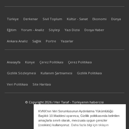
Türkiye
Derkenar
Sivil Toplum
Kültür - Sanat
Ekonomi
Dünya
Eğitim
Yorum - Analiz
Söyleşi
Yazı Dizisi
Dosya Haber
Ankara Analiz
Sağlık
Portre
Yazarlar
Anasayfa
Künye
Çerez Politikası
Çerez Politikası
Gizlilik Sözleşmesi
Kullanım Şartnamesi
Gizlilik Politikası
Veri Politikası
Site Haritası
© Copyright 2026 / Her Taraf - Türkiyenin habercisi
KVKK'nın Veri Sorumlusunun Aydınlatma Yükümlülüğü
bilgi@hertaraf.com
Başlıklı 10.Maddesi uyarınca, Gizlilik politikasında belirtilen
amaçlarla sınırlı olarak, mevzuata uygun çerezler
(cookies) kullanıyoruz.
Daha fazla bilgi için tıklayın