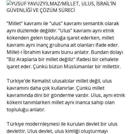
Portre
"Millet" kavramı ile "ulus" kavramı semantik olarak
aynı düzlemde değildir. "Ulus" kavramı aynı etnik
Yazarlar
kökenden gelen topluluğa işaret ederken, millet
kavramı aynı inanç grubuna ait olanları ifade eder.
Millet-i İbrahim kavramı bunu anlatır. Bundan dolayı
"Biz Araplarla bir millet değiliz" ifadesi bir cehalete
işaret eder. Çünkü bütün Müslümanlar bir millettir.
Eğitim
Türkiye'de Kemalist ulusalcılar millet değil, ulus
Dosya Haber
kavramını daha çok kullanırlar. Çünkü millet
kavramında dini bir gönderme vardır. Ulus, aynı etnik
Ankara Analiz
kökeni tanımlarken millet aynı inanca sahip olan
topluluğu anlatır.
Sağlık
Türkiye modernleşmesi ile kurulan devlet bir ulus
devlettir. Ulus devlet, ulus kimliği oluşturmayı