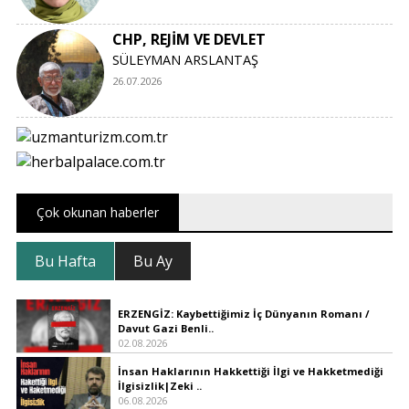
CHP, REJİM VE DEVLET
SÜLEYMAN ARSLANTAŞ
26.07.2026
Çok okunan haberler
Bu Hafta
Bu Ay
ERZENGİZ: Kaybettiğimiz İç Dünyanın Romanı /
Davut Gazi Benli..
02.08.2026
İnsan Haklarının Hakkettiği İlgi ve Hakketmediği
İlgisizlik|Zeki ..
06.08.2026