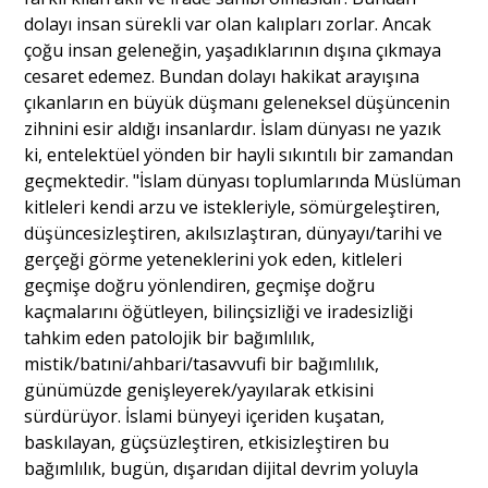
dolayı insan sürekli var olan kalıpları zorlar. Ancak
çoğu insan geleneğin, yaşadıklarının dışına çıkmaya
cesaret edemez. Bundan dolayı hakikat arayışına
çıkanların en büyük düşmanı geleneksel düşüncenin
zihnini esir aldığı insanlardır. İslam dünyası ne yazık
ki, entelektüel yönden bir hayli sıkıntılı bir zamandan
geçmektedir. "İslam dünyası toplumlarında Müslüman
kitleleri kendi arzu ve istekleriyle, sömürgeleştiren,
düşüncesizleştiren, akılsızlaştıran, dünyayı/tarihi ve
gerçeği görme yeteneklerini yok eden, kitleleri
geçmişe doğru yönlendiren, geçmişe doğru
kaçmalarını öğütleyen, bilinçsizliği ve iradesizliği
tahkim eden patolojik bir bağımlılık,
mistik/batıni/ahbari/tasavvufi bir bağımlılık,
günümüzde genişleyerek/yayılarak etkisini
sürdürüyor. İslami bünyeyi içeriden kuşatan,
baskılayan, güçsüzleştiren, etkisizleştiren bu
bağımlılık, bugün, dışarıdan dijital devrim yoluyla