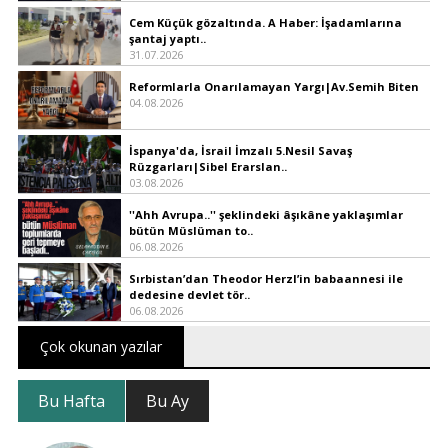
Cem Küçük gözaltında. A Haber: İşadamlarına
şantaj yaptı..
31.07.2026
Reformlarla Onarılamayan Yargı|Av.Semih Biten
04.08.2026
İspanya'da, İsrail İmzalı 5.Nesil Savaş
Rüzgarları|Sibel Erarslan..
03.08.2026
''Ahh Avrupa..'' şeklindeki âşıkâne yaklaşımlar
bütün Müslüman to..
06.08.2026
Sırbistan’dan Theodor Herzl’in babaannesi ile
dedesine devlet tör..
06.08.2026
Çok okunan yazılar
Bu Hafta
Bu Ay