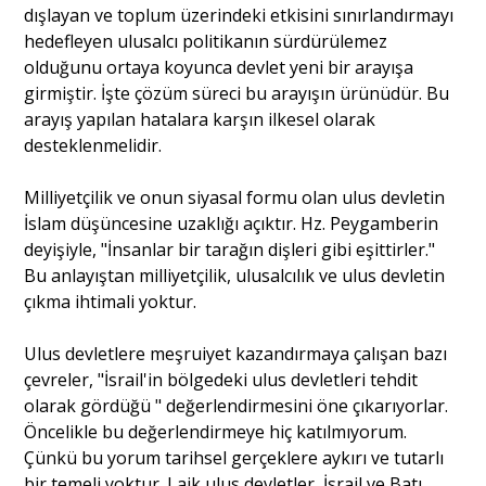
dışlayan ve toplum üzerindeki etkisini sınırlandırmayı
hedefleyen ulusalcı politikanın sürdürülemez
olduğunu ortaya koyunca devlet yeni bir arayışa
girmiştir. İşte çözüm süreci bu arayışın ürünüdür. Bu
arayış yapılan hatalara karşın ilkesel olarak
desteklenmelidir.
Milliyetçilik ve onun siyasal formu olan ulus devletin
İslam düşüncesine uzaklığı açıktır. Hz. Peygamberin
deyişiyle, "İnsanlar bir tarağın dişleri gibi eşittirler."
Bu anlayıştan milliyetçilik, ulusalcılık ve ulus devletin
çıkma ihtimali yoktur.
Ulus devletlere meşruiyet kazandırmaya çalışan bazı
çevreler, "İsrail'in bölgedeki ulus devletleri tehdit
olarak gördüğü " değerlendirmesini öne çıkarıyorlar.
Öncelikle bu değerlendirmeye hiç katılmıyorum.
Çünkü bu yorum tarihsel gerçeklere aykırı ve tutarlı
bir temeli yoktur. Laik ulus devletler, İsrail ve Batı