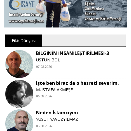
Fikir Dünyası
BİLGİNİN İNSANİLEŞTİRİLMESİ-3
ÜSTÜN BOL
07.08.2026
işte ben biraz da o hasreti severim.
MUSTAFA AKMEŞE
06.08.2026
Neden İslamcıyım
YUSUF YAVUZYILMAZ
05.08.2026