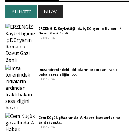
Bu Hafta
Bu Ay
ERZENGİZ: Kaybettiğimiz İç Dünyanın Romanı /
Davut Gazi Benli..
02.08.2026
İmza törenindeki iddiaların ardından Iraklı
bakan sessizliğini bo..
31.07.2026
Cem Küçük gözaltında. A Haber: İşadamlarına
şantaj yaptı..
31.07.2026