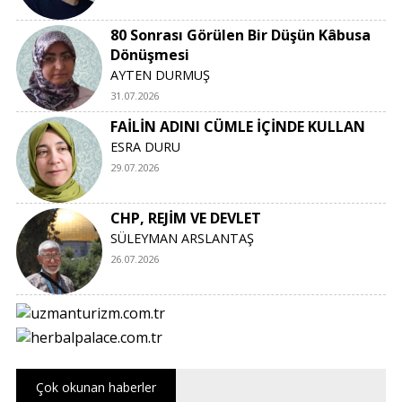
80 Sonrası Görülen Bir Düşün Kâbusa
Dönüşmesi
AYTEN DURMUŞ
31.07.2026
FAİLİN ADINI CÜMLE İÇİNDE KULLAN
ESRA DURU
29.07.2026
CHP, REJİM VE DEVLET
SÜLEYMAN ARSLANTAŞ
26.07.2026
Çok okunan haberler