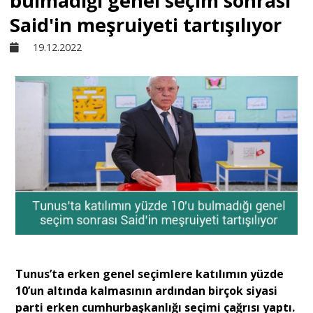
bulmadığı genel seçim sonrası
Said'in meşruiyeti tartışılıyor
Sivil Toplum
19.12.2022
Kültür - Sanat
Ekonomi
Dünya
Yorum - Analiz
Söyleşi
Tunus’ta erken genel seçimlere katılımın yüzde
10’un altında kalmasının ardından birçok siyasi
parti erken cumhurbaşkanlığı seçimi çağrısı yaptı.
Yazı Dizisi