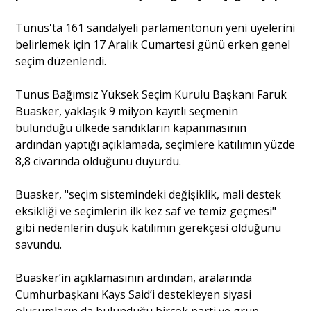
Tunus'ta 161 sandalyeli parlamentonun yeni üyelerini
Portre
belirlemek için 17 Aralık Cumartesi günü erken genel
seçim düzenlendi.
Yazarlar
Tunus Bağımsız Yüksek Seçim Kurulu Başkanı Faruk
Buasker, yaklaşık 9 milyon kayıtlı seçmenin
bulunduğu ülkede sandıkların kapanmasının
ardından yaptığı açıklamada, seçimlere katılımın yüzde
8,8 civarında olduğunu duyurdu.
Eğitim
Buasker, "seçim sistemindeki değişiklik, mali destek
Dosya Haber
eksikliği ve seçimlerin ilk kez saf ve temiz geçmesi"
gibi nedenlerin düşük katılımın gerekçesi olduğunu
Ankara Analiz
savundu.
Sağlık
Buasker’in açıklamasının ardından, aralarında
Cumhurbaşkanı Kays Said’i destekleyen siyasi