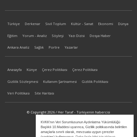
Türkiye
Derkenar
Sivil Toplum
Kültür - Sanat
Ekonomi
Dünya
Eğitim
Yorum - Analiz
Söyleşi
Yazı Dizisi
Dosya Haber
Ankara Analiz
Sağlık
Portre
Yazarlar
Anasayfa
Künye
Çerez Politikası
Çerez Politikası
Gizlilik Sözleşmesi
Kullanım Şartnamesi
Gizlilik Politikası
Veri Politikası
Site Haritası
© Copyright 2026 / Her Taraf - Türkiyenin habercisi
KVKK'nın Veri Sorumlusunun Aydınlatma Yükümlülüğü
bilgi@hertaraf.com
Başlıklı 10.Maddesi uyarınca, Gizlilik politikasında belirtilen
amaçlarla sınırlı olarak, mevzuata uygun çerezler
(cookies) kullanıyoruz.
Daha fazla bilgi için tıklayın