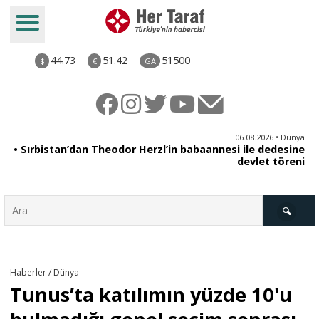
44.73
51.42
51500
$
€
GA
iz
06.08.2026 • Dünya
ği
• Sırbistan’dan Theodor Herzl’in babaannesi ile dedesine
aş
devlet töreni
Türkiye
Haberler / Dünya
Tunus’ta katılımın yüzde 10'u
Derkenar