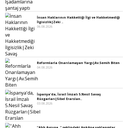
İnsan Haklarının Hakkettiği İlgi ve Hakketmediği
İlgisizlik|Zeki ..
06.08.2026
Reformlarla Onarılamayan Yargı|Av.Semih Biten
04.08.2026
İspanya'da, İsrail İmzalı 5.Nesil Savaş
Rüzgarları|Sibel Erarslan..
03.08.2026
''Ahh Avrupa..'' şeklindeki âşıkâne yaklaşımlar