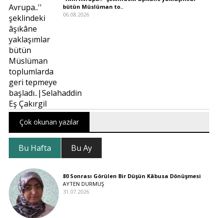
bütün Müslüman to..
06.08.2026
Çok okunan yazılar
Bu Hafta
Bu Ay
80 Sonrası Görülen Bir Düşün Kâbusa Dönüşmesi
AYTEN DURMUŞ
31.07.2026