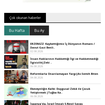
Çok okunan haberler
Bu Hafta
Bu Ay
ERZENGİZ: Kaybettiğimiz İç Dünyanın Romanı /
Davut Gazi Benli..
02.08.2026
İnsan Haklarının Hakkettiği İlgi ve Hakketmediği
İlgisizlik|Zeki ..
06.08.2026
Reformlarla Onarılamayan Yargı|Av.Semih Biten
04.08.2026
Ebeveynliğin Kalbi: Duygusal Zekâ ile Çocuk
Yetiştirmek |Tuğba Ka..
06.08.2026
İspanya'da, İsrail İmzalı 5.Nesil Savaş