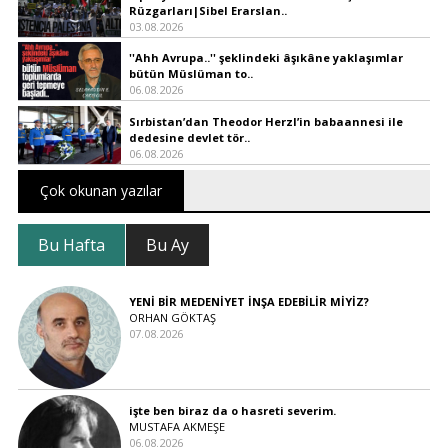
Rüzgarları|Sibel Erarslan..
03.08.2026
''Ahh Avrupa..'' şeklindeki âşıkâne yaklaşımlar
bütün Müslüman to..
06.08.2026
Sırbistan’dan Theodor Herzl’in babaannesi ile
dedesine devlet tör..
06.08.2026
Çok okunan yazılar
Bu Hafta
Bu Ay
YENİ BİR MEDENİYET İNŞA EDEBİLİR MİYİZ?
ORHAN GÖKTAŞ
07.08.2026
işte ben biraz da o hasreti severim.
MUSTAFA AKMEŞE
06.08.2026