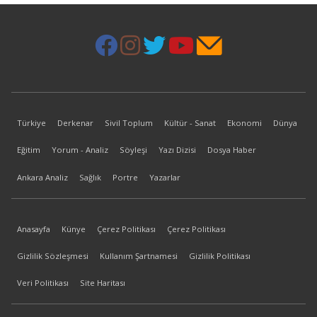
Türkiye
Derkenar
Sivil Toplum
Kültür - Sanat
Ekonomi
Dünya
Eğitim
Yorum - Analiz
Söyleşi
Yazı Dizisi
Dosya Haber
Ankara Analiz
Sağlık
Portre
Yazarlar
Anasayfa
Künye
Çerez Politikası
Çerez Politikası
Gizlilik Sözleşmesi
Kullanım Şartnamesi
Gizlilik Politikası
Veri Politikası
Site Haritası