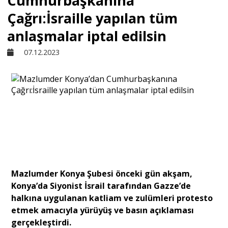
Cumhurbaşkanına
Çağrı:İsraille yapılan tüm
Sivil Toplum
anlaşmalar iptal edilsin
07.12.2023
Kültür - Sanat
Ekonomi
Dünya
Yorum - Analiz
Mazlumder Konya Şubesi önceki gün akşam,
Konya’da Siyonist İsrail tarafından Gazze’de
Söyleşi
halkına uygulanan katliam ve zulümleri protesto
etmek amacıyla yürüyüş ve basın açıklaması
gerçekleştirdi.
Yazı Dizisi