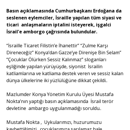
Basın açıklamasında Cumhurbaşkanı Erdoğana da
Portre
seslenen eylemciler, İsraille yapılan tüm siyasi ve
ticari anlaşmaların iptalini isteyerek, işgalci
İsrail'e amborgo çağrısında bulundular.
Yazarlar
“İsraille Ticaret Filistin’e İhanettir” “Zulme Karşı
Direneceğiz” Konya’dan Gazze’ye Direnişe Bin Selam”
“Çocuklar Ölürken Sessiz Kalınmaz” sloganları
eşliğinde yapılan yürüyüşde, siyonist İsrailin
Eğitim
katliamlarına ve katliama destek veren ve sessiz kalan
dünya ülkelerine iki yüzlülüğüne dikkat çekildi..
Dosya Haber
Mazlumder Konya Yönetim Kurulu Üyesi Mustafa
Ankara Analiz
Nokta’nın yaptığı basın açıklamasında İsrail terör
devletine ambargo uygulanmadığı soruldu..
Sağlık
Mustafa Nokta , Uykularımızı, huzurumuzu
kaybettiğimizi , çocuklarımıza sarılamaz hale