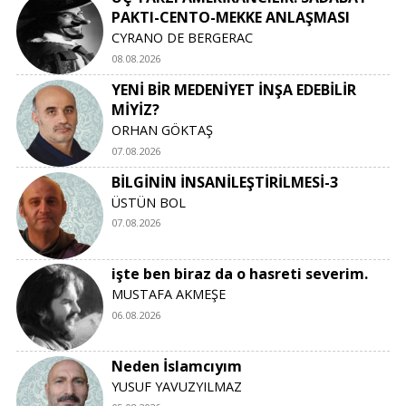
PAKTI-CENTO-MEKKE ANLAŞMASI
CYRANO DE BERGERAC
08.08.2026
YENİ BİR MEDENİYET İNŞA EDEBİLİR
MİYİZ?
ORHAN GÖKTAŞ
07.08.2026
BİLGİNİN İNSANİLEŞTİRİLMESİ-3
ÜSTÜN BOL
07.08.2026
işte ben biraz da o hasreti severim.
MUSTAFA AKMEŞE
06.08.2026
Neden İslamcıyım
YUSUF YAVUZYILMAZ