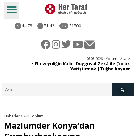
44.73
51.42
51500
$
€
GA
ya
06.08.2026 • Yorum - Analiz
rı
• Ebeveynliğin Kalbi: Duygusal Zekâ ile Çocuk
Yetiştirmek |Tuğba Kayaer
Türkiye
Haberler / Sivil Toplum
Mazlumder Konya’dan
Derkenar