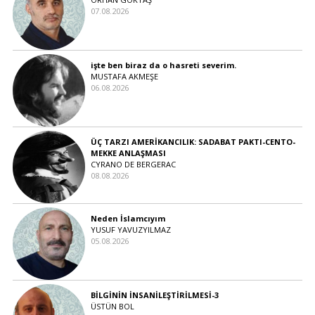
07.08.2026
işte ben biraz da o hasreti severim.
MUSTAFA AKMEŞE
06.08.2026
ÜÇ TARZI AMERİKANCILIK: SADABAT PAKTI-CENTO-
MEKKE ANLAŞMASI
CYRANO DE BERGERAC
08.08.2026
Neden İslamcıyım
YUSUF YAVUZYILMAZ
05.08.2026
BİLGİNİN İNSANİLEŞTİRİLMESİ-3
ÜSTÜN BOL