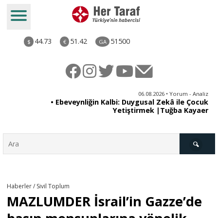
44.73
51.42
51500
$
€
GA
ya
06.08.2026 • Yorum - Analiz
rı
• Ebeveynliğin Kalbi: Duygusal Zekâ ile Çocuk
Yetiştirmek |Tuğba Kayaer
Türkiye
Haberler / Sivil Toplum
MAZLUMDER İsrail’in Gazze’de
Derkenar