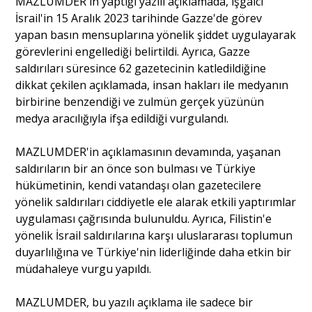
MAZLUMDER'in yaptığı yazılı açıklamada, işgalci
İsrail'in 15 Aralık 2023 tarihinde Gazze'de görev
yapan basın mensuplarına yönelik şiddet uygulayarak
Portre
görevlerini engellediği belirtildi. Ayrıca, Gazze
saldırıları süresince 62 gazetecinin katledildiğine
dikkat çekilen açıklamada, insan hakları ile medyanın
Yazarlar
birbirine benzendiği ve zulmün gerçek yüzünün
medya aracılığıyla ifşa edildiği vurgulandı.
MAZLUMDER'in açıklamasının devamında, yaşanan
saldırıların bir an önce son bulması ve Türkiye
Eğitim
hükümetinin, kendi vatandaşı olan gazetecilere
Dosya Haber
yönelik saldırıları ciddiyetle ele alarak etkili yaptırımlar
uygulaması çağrısında bulunuldu. Ayrıca, Filistin'e
Ankara Analiz
yönelik İsrail saldırılarına karşı uluslararası toplumun
duyarlılığına ve Türkiye'nin liderliğinde daha etkin bir
Sağlık
müdahaleye vurgu yapıldı.
MAZLUMDER, bu yazılı açıklama ile sadece bir