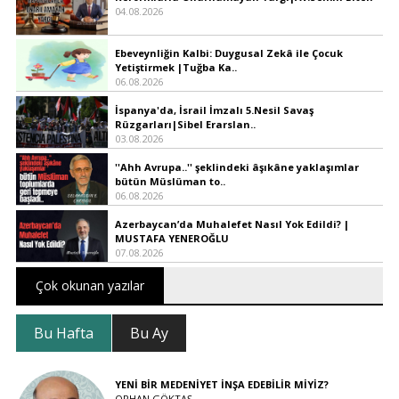
04.08.2026
Ebeveynliğin Kalbi: Duygusal Zekâ ile Çocuk
Yetiştirmek |Tuğba Ka..
06.08.2026
İspanya'da, İsrail İmzalı 5.Nesil Savaş
Rüzgarları|Sibel Erarslan..
03.08.2026
''Ahh Avrupa..'' şeklindeki âşıkâne yaklaşımlar
bütün Müslüman to..
06.08.2026
Azerbaycan’da Muhalefet Nasıl Yok Edildi? |
MUSTAFA YENEROĞLU
07.08.2026
Çok okunan yazılar
Bu Hafta
Bu Ay
YENİ BİR MEDENİYET İNŞA EDEBİLİR MİYİZ?
ORHAN GÖKTAŞ