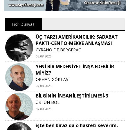
Fikir Dünyası
ÜÇ TARZI AMERİKANCILIK: SADABAT
PAKTI-CENTO-MEKKE ANLAŞMASI
CYRANO DE BERGERAC
08.08.2026
YENİ BİR MEDENİYET İNŞA EDEBİLİR
MİYİZ?
ORHAN GÖKTAŞ
07.08.2026
BİLGİNİN İNSANİLEŞTİRİLMESİ-3
ÜSTÜN BOL
07.08.2026
işte ben biraz da o hasreti severim.