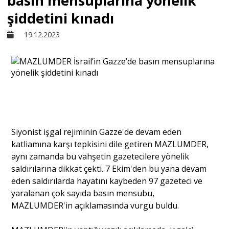
basın mensuplarına yönelik
şiddetini kınadı
Sivil Toplum
19.12.2023
Kültür - Sanat
Ekonomi
Dünya
Siyonist işgal rejiminin Gazze'de devam eden
katliamına karşı tepkisini dile getiren MAZLUMDER,
aynı zamanda bu vahşetin gazetecilere yönelik
Yorum - Analiz
saldırılarına dikkat çekti. 7 Ekim'den bu yana devam
eden saldırılarda hayatını kaybeden 97 gazeteci ve
Söyleşi
yaralanan çok sayıda basın mensubu,
MAZLUMDER'in açıklamasında vurgu buldu.
Yazı Dizisi