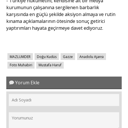
- ⁠Türkiye hükümetini, kendisine ait bir medya
kurumunun çalışanına sergilenen barbarlık
karşısında en güçlü şekilde aksiyon almaya ve rutin
kınama açıklamalarının ötesinde sonuç getirici
yaptırımları hayata geçirmeye davet ediyoruz.
MAZLUMDER
Doğu Kudüs
Gazze
Anadolu Ajansı
Foto Muhabiri
Mustafa Haruf
Yorum Ekle