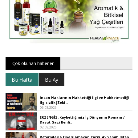
Çok okunan haberler
Bu Hafta
Bu Ay
İnsan Haklarının Hakkettiği İlgi ve Hakketmediği
İlgisizlik|Zeki ..
06.08.2026
ERZENGİZ: Kaybettiğimiz İç Dünyanın Romanı /
Davut Gazi Benli..
02.08.2026
Reformlarla Onarılamayan Yargı|Av.Semih Biten