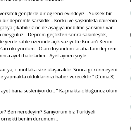
iversiteli gençlerle bir öğrenci evindeyiz… Yüksek bir
 bir depremle sarsıldık… Korku ve şaşkınlıkla dairenin
atıya çıkabiliriz ne de aşağıya inebilme şansımız var…
la meşgulüz… Deprem geçtikten sonra sakinleştik,
 yerde rahle üzerinde açık vaziyette Kur’an’ı Kerim
ur’an okuyordum… O an düşündüm; acaba tam deprem
nca ayeti hatırladım… Ayet aynen şöyle:
var ya, o mutlaka size ulaşacaktır. Sonra görünmeyeni
ze yapmakta olduklarınızı haber verecektir.” (Cuma,8)
 ayet bana sesleniyordu… “ Kaçmakta olduğunuz ölüm
or? Ben neredeyim? Sanıyorum biz Türkiyeli
ıcı örnekti benim durumum…