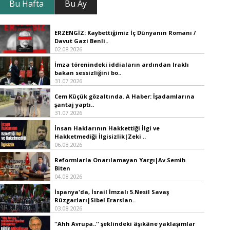
Bu Hafta
Bu Ay
ERZENGİZ: Kaybettiğimiz İç Dünyanın Romanı /
Davut Gazi Benli..
02.08.2026
İmza törenindeki iddiaların ardından Iraklı
bakan sessizliğini bo..
31.07.2026
Cem Küçük gözaltında. A Haber: İşadamlarına
şantaj yaptı..
31.07.2026
İnsan Haklarının Hakkettiği İlgi ve
Hakketmediği İlgisizlik|Zeki ..
06.08.2026
Reformlarla Onarılamayan Yargı|Av.Semih
Biten
04.08.2026
İspanya'da, İsrail İmzalı 5.Nesil Savaş
Rüzgarları|Sibel Erarslan..
03.08.2026
''Ahh Avrupa..'' şeklindeki âşıkâne yaklaşımlar