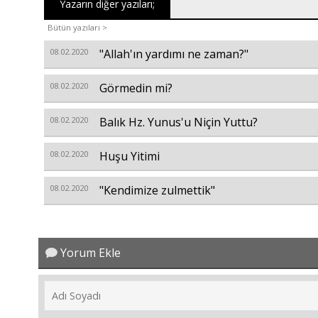
Yazarın diğer yazıları;
Bütün yazıları >
08.02.2020
"Allah'ın yardımı ne zaman?"
08.02.2020
Görmedin mi?
08.02.2020
Balık Hz. Yunus'u Niçin Yuttu?
08.02.2020
Huşu Yitimi
08.02.2020
"Kendimize zulmettik"
Yorum Ekle