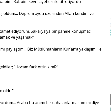
albimi Rabbim kevni ayetleri ile titretiyordu…
ış oldum… Deprem ayeti üzerinden Allah kendini ve
a ikamet ediyorum. Sakarya’ya bir panele konuşmacı
anlamak ve yaşamak”
ı paylaştım… Biz Müslümanların Kur’an’a yaklaşımı ile
eldiler; “Hocam fark ettiniz mi?”
m oldu.”
rılıyordum… Acaba bu anımı bir daha anlatmasam mı diye