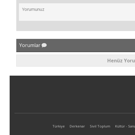
Yorumlar
Henüz Yor
Türkiye
Derkenar
Sivil Toplum
Kültür - San