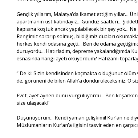
Gençlik yıllarım, Malatya’da ikamet ettiğim yıllar… Ün
apartmanın üst katındayız… Gündüz saatleri… Şiddetli
kapısına koştuk ancak yapılabilecek bir şey yok… Ne ç
Rengimiz sararıp solmuş, bildiğimiz duaları okumak
herkes kendi odasına geçti… Ben de odama geçtiğimde
duruyordu… Hatırladım, depreme yakalandığımda K
esnasında hangi ayeti okuyordum? Hafızamı toparlayı
“ De ki: Sizin kendisinden kaçmakta olduğunuz ölüm 
de, görüneni de bilen Allah’a döndürüleceksiniz. O si
Evet, ayet aynen bunu vurguluyordu… Ben koşarken
size ulaşacak!”
Düşünüyorum… Kendi yaman çelişkimi! Kur’an ne diy
Müslümanların Kur’an’a ilgisini tasvir eden en çarp