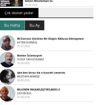
bütün Müslüman to..
06.08.2026
Çok okunan yazılar
Bu Hafta
Bu Ay
80 Sonrası Görülen Bir Düşün Kâbusa Dönüşmesi
AYTEN DURMUŞ
31.07.2026
Neden İslamcıyım
YUSUF YAVUZYILMAZ
05.08.2026
işte ben biraz da o hasreti severim.
MUSTAFA AKMEŞE
06.08.2026
BİLGİNİN İNSANİLEŞTİRİLMESİ-3
ÜSTÜN BOL
07.08.2026