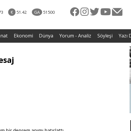
naliz
06.08.2026 • Yorum - Analiz
ütün
• İnsan Haklarının Hakkettiği İlgi ve Hakketmediği
73
€
51.42
GA
51500
eye
İlgisizlik|Zeki Savaş
rgil
anat
Ekonomi
Dünya
Yorum - Analiz
Söyleşi
Yazı D
esaj
m bir deprem anımı hatırlattı.