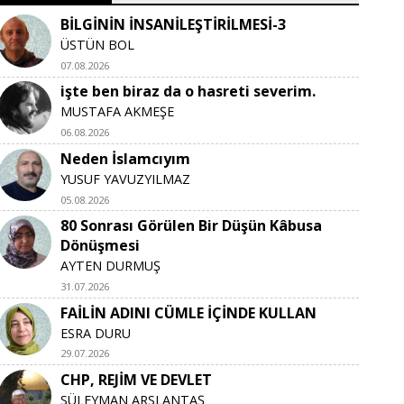
BİLGİNİN İNSANİLEŞTİRİLMESİ-3
ÜSTÜN BOL
07.08.2026
işte ben biraz da o hasreti severim.
MUSTAFA AKMEŞE
06.08.2026
Neden İslamcıyım
YUSUF YAVUZYILMAZ
05.08.2026
80 Sonrası Görülen Bir Düşün Kâbusa
Dönüşmesi
AYTEN DURMUŞ
31.07.2026
FAİLİN ADINI CÜMLE İÇİNDE KULLAN
ESRA DURU
29.07.2026
CHP, REJİM VE DEVLET
SÜLEYMAN ARSLANTAŞ