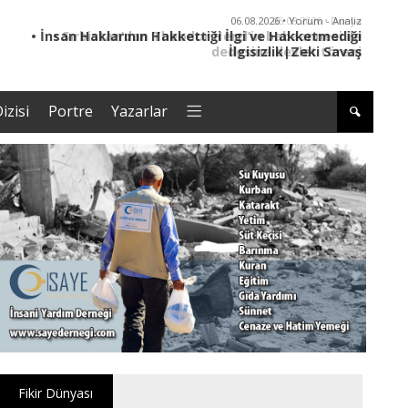
06.08.2026 • Dünya
• Sırbistan’dan Theodor Herzl’in babaannesi ile
dedesine devlet töreni
izisi
Portre
Yazarlar
Fikir Dünyası