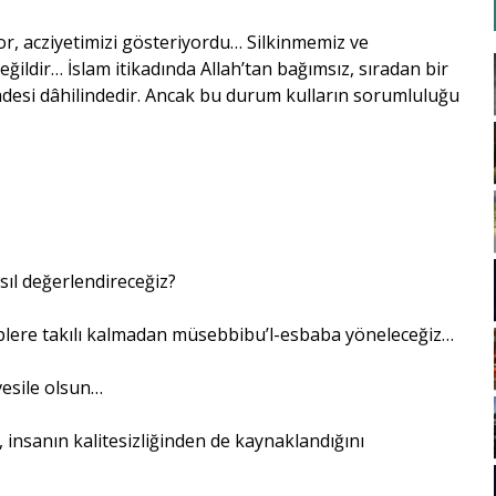
ıyor, acziyetimizi gösteriyordu… Silkinmemiz ve
ğildir… İslam itikadında Allah’tan bağımsız, sıradan bir
iradesi dâhilindedir. Ancak bu durum kulların sorumluluğu
nasıl değerlendireceğiz?
beplere takılı kalmadan müsebbibu’l-esbaba yöneleceğiz…
esile olsun…
, insanın kalitesizliğinden de kaynaklandığını