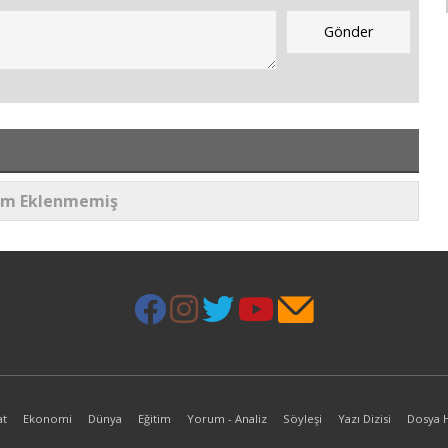
um Eklenmemiş
at
Ekonomi
Dünya
Eğitim
Yorum - Analiz
Söyleşi
Yazı Dizisi
Dosya 