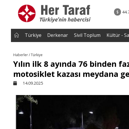
2026 • Dünya
06.08.2026 • Yorum - A
çin çağrı
• Ebeveynliğin Kalbi: Duygusal Zekâ ile Ç
$
44.
Yetiştirmek |Tuğba Kay
Türkiye
Derkenar
Sivil Toplum
Kültür - S
Haberler / Türkiye
Yılın ilk 8 ayında 76 binden f
motosiklet kazası meydana ge
14.09.2025