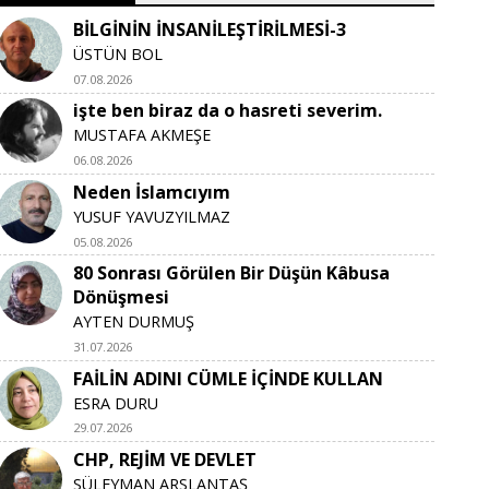
BİLGİNİN İNSANİLEŞTİRİLMESİ-3
ÜSTÜN BOL
07.08.2026
işte ben biraz da o hasreti severim.
MUSTAFA AKMEŞE
06.08.2026
Neden İslamcıyım
YUSUF YAVUZYILMAZ
05.08.2026
80 Sonrası Görülen Bir Düşün Kâbusa
Dönüşmesi
AYTEN DURMUŞ
31.07.2026
FAİLİN ADINI CÜMLE İÇİNDE KULLAN
ESRA DURU
29.07.2026
CHP, REJİM VE DEVLET
SÜLEYMAN ARSLANTAŞ