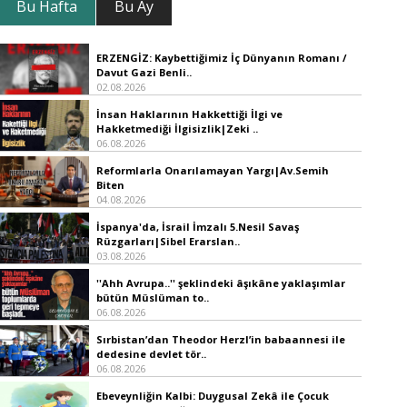
Bu Hafta
Bu Ay
ERZENGİZ: Kaybettiğimiz İç Dünyanın Romanı /
Davut Gazi Benli..
02.08.2026
İnsan Haklarının Hakkettiği İlgi ve
Hakketmediği İlgisizlik|Zeki ..
06.08.2026
Reformlarla Onarılamayan Yargı|Av.Semih
Biten
04.08.2026
İspanya'da, İsrail İmzalı 5.Nesil Savaş
Rüzgarları|Sibel Erarslan..
03.08.2026
''Ahh Avrupa..'' şeklindeki âşıkâne yaklaşımlar
bütün Müslüman to..
06.08.2026
Sırbistan’dan Theodor Herzl’in babaannesi ile
dedesine devlet tör..
06.08.2026
Ebeveynliğin Kalbi: Duygusal Zekâ ile Çocuk