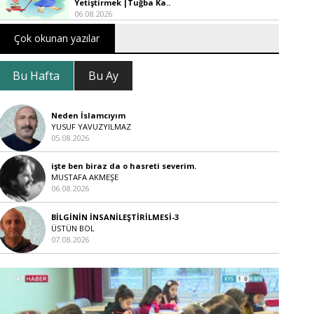
Yetiştirmek |Tuğba Ka..
06.08.2026
Çok okunan yazılar
Bu Hafta
Bu Ay
Neden İslamcıyım
YUSUF YAVUZYILMAZ
05.08.2026
işte ben biraz da o hasreti severim.
MUSTAFA AKMEŞE
06.08.2026
BİLGİNİN İNSANİLEŞTİRİLMESİ-3
ÜSTÜN BOL
07.08.2026