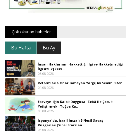
Çok okunan haberler
Bu Hafta
Bu Ay
İnsan Haklarının Hakkettiği İlgi ve Hakketmediği
İlgisizlik|Zeki ..
06.08.2026
Reformlarla Onarılamayan Yargı|Av.Semih Biten
04.08.2026
Ebeveynliğin Kalbi: Duygusal Zekâ ile Çocuk
Yetiştirmek |Tuğba Ka..
06.08.2026
İspanya'da, İsrail İmzalı 5.Nesil Savaş
Rüzgarları|Sibel Erarslan..
03.08.2026