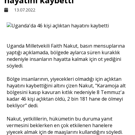
hayatını kaybetti
13.07.2022
Sivil Toplum
Kültür - Sanat
Uganda Milletvekili Faith Nakut, basın mensuplarına
yaptığı açıklamada, bölgede aylarca süren kuraklık
Ekonomi
nedeniyle insanların hayatta kalmak için ot yediğini
söyledi.
Dünya
Bölge insanlarının, yiyecekleri olmadığı için açlıktan
hayatını kaybettiğini altını çizen Nakut, "Karamoja alt
bölgesini kasıp kavuran kıtlık nedeniyle 8 Temmuz'a
Yorum - Analiz
kadar 46 kişi açlıktan öldü, 2 bin 181 hane de ölmeyi
bekliyor" dedi.
Söyleşi
Nakut, yetkililerin, hükümetin bu duruma yanıt
vermesini beklerken en çok etkilenen hanelere
yiyecek almak için de maaşlarını kullandığını söyledi.
Yazı Dizisi