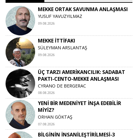
MEKKE ORTAK SAVUNMA ANLAŞMASI
YUSUF YAVUZYILMAZ
09.08.2026
MEKKE İTTİFAKI
SÜLEYMAN ARSLANTAŞ
09.08.2026
ÜÇ TARZI AMERİKANCILIK: SADABAT
PAKTI-CENTO-MEKKE ANLAŞMASI
CYRANO DE BERGERAC
08.08.2026
YENİ BİR MEDENİYET İNŞA EDEBİLİR
MİYİZ?
ORHAN GÖKTAŞ
07.08.2026
BİLGİNİN İNSANİLEŞTİRİLMESİ-3