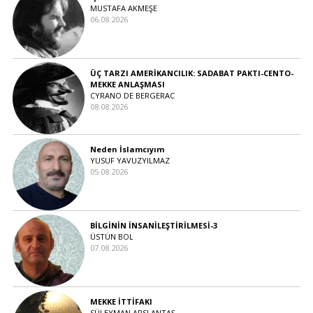
MUSTAFA AKMEŞE
06.08.2026
ÜÇ TARZI AMERİKANCILIK: SADABAT PAKTI-CENTO-
MEKKE ANLAŞMASI
CYRANO DE BERGERAC
08.08.2026
Neden İslamcıyım
YUSUF YAVUZYILMAZ
05.08.2026
BİLGİNİN İNSANİLEŞTİRİLMESİ-3
ÜSTÜN BOL
07.08.2026
MEKKE İTTİFAKI
SÜLEYMAN ARSLANTAŞ