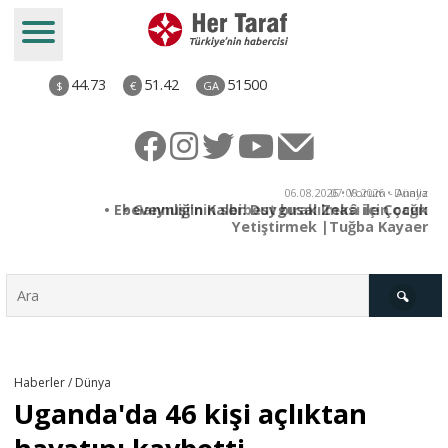
44.73
51.42
51500
$
€
GA
ya
06.08.2026 • Yorum - Analiz
rı
• Ebeveynliğin Kalbi: Duygusal Zekâ ile Çocuk
Yetiştirmek |Tuğba Kayaer
Türkiye
Haberler / Dünya
Uganda'da 46 kişi açlıktan
Derkenar