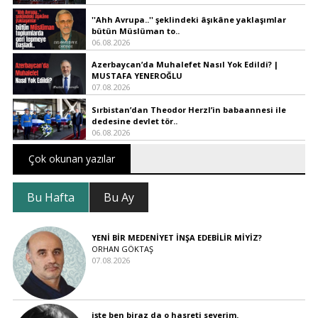
''Ahh Avrupa..'' şeklindeki âşıkâne yaklaşımlar
bütün Müslüman to..
06.08.2026
Azerbaycan’da Muhalefet Nasıl Yok Edildi? |
MUSTAFA YENEROĞLU
07.08.2026
Sırbistan’dan Theodor Herzl’in babaannesi ile
dedesine devlet tör..
06.08.2026
Çok okunan yazılar
Bu Hafta
Bu Ay
YENİ BİR MEDENİYET İNŞA EDEBİLİR MİYİZ?
ORHAN GÖKTAŞ
07.08.2026
işte ben biraz da o hasreti severim.